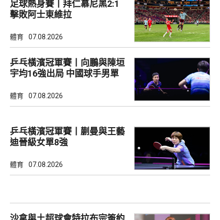
足球熱身賽丨拜仁慕尼黑2:1
擊敗阿士東維拉
體育
07.08.2026
乒乓橫濱冠軍賽丨向鵬與陳垣
宇均16強出局 中國球手男單
全軍覆沒
體育
07.08.2026
乒乓橫濱冠軍賽丨蒯曼與王藝
迪晉級女單8強
體育
07.08.2026
沙拿與土超球會特拉布宗簽約