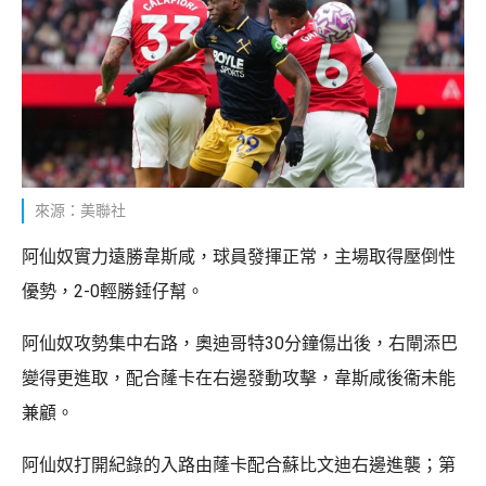
來源：美聯社
阿仙奴實力遠勝韋斯咸，球員發揮正常，主場取得壓倒性
優勢，2-0輕勝錘仔幫。
阿仙奴攻勢集中右路，奧迪哥特30分鐘傷出後，右閘添巴
變得更進取，配合蕯卡在右邊發動攻擊，韋斯咸後衞未能
兼顧。
阿仙奴打開紀錄的入路由蕯卡配合蘇比文迪右邊進襲；第