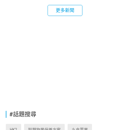
更多新聞
#話題搜尋
HK2
智慧物業保養方案
九倉置業