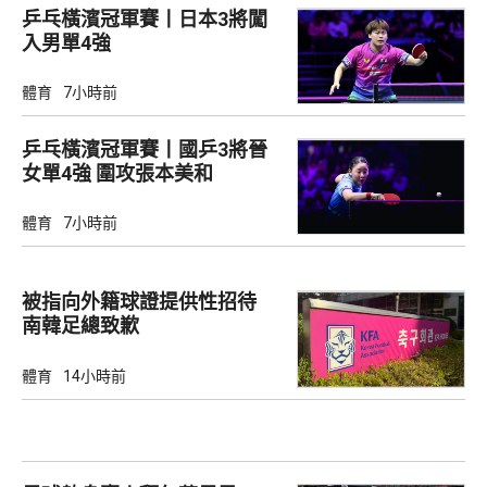
乒乓橫濱冠軍賽丨日本3將闖
入男單4強
體育
7小時前
乒乓橫濱冠軍賽丨國乒3將晉
女單4強 圍攻張本美和
體育
7小時前
被指向外籍球證提供性招待
南韓足總致歉
體育
14小時前