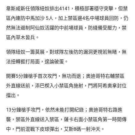
韋斯咸新任領隊紐奴排出4141，積極部署穩守突擊，但禁
區內連防中馬加沙 5人，加上禁區邊4名中場球員回防，仍
然無法遏制阿仙奴活躍的中前場球員，防綫備受壓力，禁
區內草木皆兵。
領隊紐奴一籌莫展，對球隊左後防的漏洞更視若無睹，無
法扭轉捱打局面，遑論破蛋。
開賽5分鐘槍手首次攻門，無功而退；奧迪哥特右輔禁區
外直線送前，添巴楔入小禁區角施射，門將阿希奧拿封位
擋出。
13分鐘槍手攻門，依然未能打開紀錄；奧迪哥特右路進
襲，禁區外直線送入禁區，薩卡右面小禁區角第一時間傳
中，門前混戰下皮球彈出，艾斯8碼一射沖天。