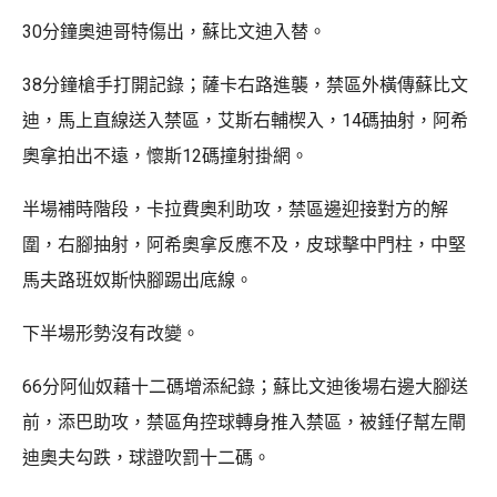
30分鐘奧迪哥特傷出，蘇比文迪入替。
38分鐘槍手打開記錄；薩卡右路進襲，禁區外橫傳蘇比文
迪，馬上直線送入禁區，艾斯右輔楔入，14碼抽射，阿希
奧拿拍出不遠，懷斯12碼撞射掛網。
半場補時階段，卡拉費奧利助攻，禁區邊迎接對方的解
圍，右腳抽射，阿希奧拿反應不及，皮球擊中門柱，中堅
馬夫路班奴斯快腳踢出底線。
下半場形勢沒有改變。
66分阿仙奴藉十二碼增添紀錄；蘇比文迪後場右邊大腳送
前，添巴助攻，禁區角控球轉身推入禁區，被錘仔幫左閘
迪奧夫勾跌，球證吹罰十二碼。