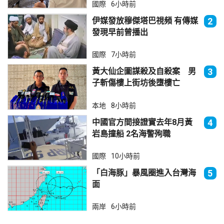
國際
6小時前
伊媒發放穆傑塔巴視頻 有傳媒
2
發現早前曾播出
國際
7小時前
黃大仙企圖謀殺及自殺案 男
3
子斬傷樓上街坊後墮樓亡
本地
8小時前
中國官方間接證實去年8月黃
4
岩島撞船 2名海警殉職
國際
10小時前
「白海豚」暴風圈進入台灣海
5
面
兩岸
6小時前