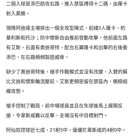
二個入球是添巴助攻右路，推入禁區搏得十二碼，由蕯卡
射入奠勝。
領隊阿迪達主場排出一個全攻型陣式，前綫3人蕯卡、約
基利斯和托沙；防中懷斯自由推前發動攻擊，他前面左路
有艾斯，右面有奧迪哥特，配合右翼蕯卡和出擊的右後衞
添巴，在右路頻頻製造威脅。
缺少了奧迪哥特後，槍手作戰模式並沒有改變，入替的蘇
比文迪和懷斯輪流壓前，艾斯更頻密留在禁區內，稹極組
織攻勢。
槍手控制了戰局，前中場球員並且在失球後馬上展開反
搶，令韋斯咸難以反擊，全場沒有中目標射門。
阿仙奴控球近七成，21射5中，遠優於韋斯咸的4射0中。