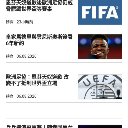
恩芬天奴道歉後歐洲足協仍威
脅罷踢世界盃等賽事
體育
23小時前
皇家馬德里與雲尼斯奧斯簽署
6年新約
體育
06.08.2026
歐洲足協：恩芬天奴道歉 改
變不了抵制世界盃立場
體育
06.08.2026
乒乓橫濱冠軍賽丨陳幸同晉女