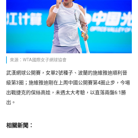
來源：WTA國際女子網球協會
武漢網球公開賽，女單2號種子、波蘭的施維雅迪順利晉
級第3圈；施維雅迪剛在上周中國公開賽第4圈止步，今場
出戰捷克的保絲高娃，未遇太大考驗，以直落兩盤6:1勝
出。
相關新聞：