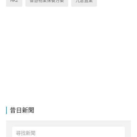
HK2
智慧物業保養方案
九倉置業
昔日新聞