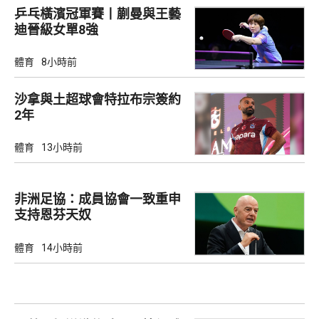
乒乓橫濱冠軍賽丨蒯曼與王藝
迪晉級女單8強
體育
8小時前
沙拿與土超球會特拉布宗簽約
2年
體育
13小時前
非洲足協：成員協會一致重申
支持恩芬天奴
體育
14小時前