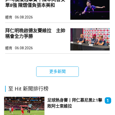
單8強 陳熠僅負張本美和
體育
06.08.2026
拜仁明晚啟德友賽維拉 主帥
稱會全力爭勝
體育
06.08.2026
更多新聞
至 Hit 新聞排行榜
足球熱身賽丨拜仁慕尼黑2:1擊
1
敗阿士東維拉