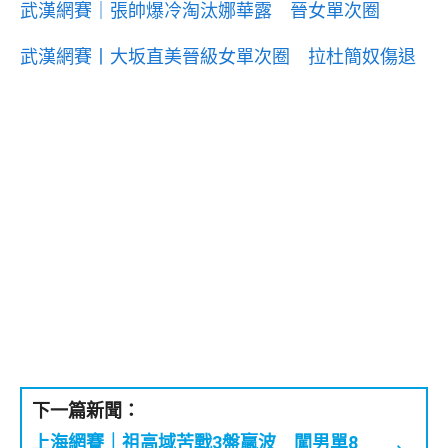
武漢網賽｜張帥爆冷淘汰娜華露 晉女單次圈
武漢網賽丨大坂直美晉級女單次圈 拉杜簡奴傷退
下一篇新聞：
上海網賽｜祖高域苦戰3盤贏波 闖男單8