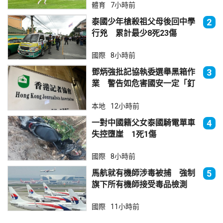
體育
7小時前
泰國少年槍殺祖父母後回中學
2
行兇 累計最少8死23傷
國際
8小時前
鄧炳強批記協執委選舉黑箱作
3
業 警告如危害國安一定「釘
死你」
本地
12小時前
一對中國籍父女泰國騎電單車
4
失控墮崖 1死1傷
國際
8小時前
馬航就有機師涉毒被捕 強制
5
旗下所有機師接受毒品檢測
國際
11小時前