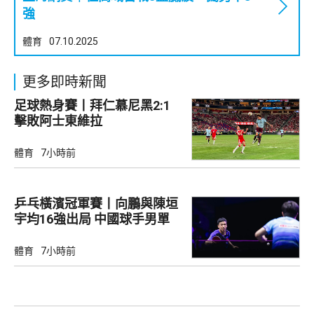
強
體育
07.10.2025
更多即時新聞
足球熱身賽丨拜仁慕尼黑2:1
擊敗阿士東維拉
體育
7小時前
乒乓橫濱冠軍賽丨向鵬與陳垣
宇均16強出局 中國球手男單
全軍覆沒
體育
7小時前