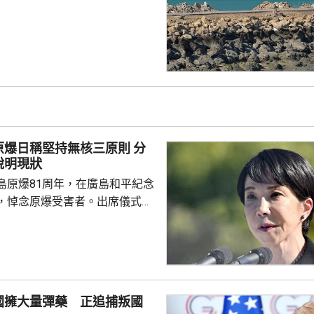
船通過霍爾木茲海峽，少過前一
德海峽方面，數據顯示，只有1艘
的散裝貨船通過，遠少於前一日
40艘船通過霍爾木茲海峽，而曼
有60至70艘船過航。與伊朗關係
裝，上月在紅海對沙特阿拉伯實
應沙特發動...
爆日稱堅持無核三原則 分
說明現狀
島原爆81周年，在廣島和平紀念
，悼念原爆受害者。出席儀式的
致辭時指，日本作為世界上唯一
家，肩負為實現無核武世界而不
，強調將繼續堅持「無核三原
共同社分析指，近年日本首相在
辭常使用「在堅持的同時」等表
國擁大量彈藥 正追捕叛國
向，但高市今次僅止步於現狀說