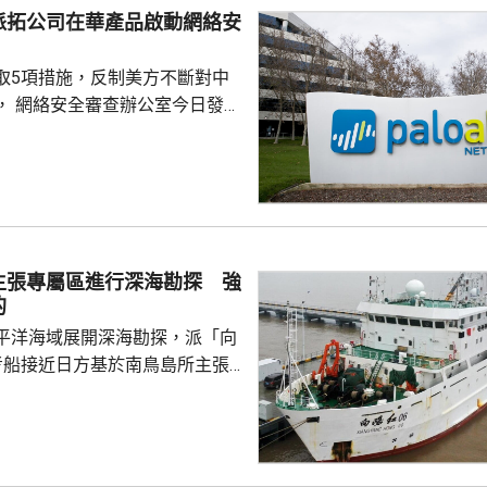
派拓公司在華產品啟動網絡安
取5項措施，反制美方不斷對中
， 網絡安全審查辦公室今日發公
全公司、派拓（Palo Alto
s）在華銷售產品啟動網絡安全審查。
障關鍵信息基礎設施安全穩定運
安全風險隱患，維護國家安全，
全法》及《網絡安全法》，對派
查。 商務部昨日宣布對
主張專屬區進行深海勘探 強
反制措施，包括加強無人機相關
的
...
平洋海域展開深海勘探，派「向
考船接近日方基於南鳥島所主張
。被問到中方是否計劃在太平洋
的稀土資源，中國外交部發言人
中方開展的海洋科研活動服務是
格遵守國際法規定，旨在提升全