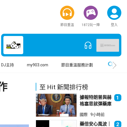
節目重溫
1872玩一陣
登入
搜尋
DJ主持
my903.com
節目重溫服務計劃
作
至 Hit 新聞排行榜
據報特朗普與赫
1
格塞思就彈藥庫
存問題爭執
國際
9小時前
藥倍安心風波｜
2