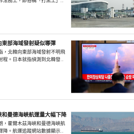
非法務工，即俗稱「打黑工」，
侵害的案件報告，提醒在當地的
嚴格遵守中國和以色列勞務合作
地法律規定，簽訂正規勞務合
應保險，持有效工作簽證合法務
，切勿輕信不法分子的虛假宣傳
向東部海域發射疑似導彈
 使館呼籲，要特別關
指，北韓向東部海域發射不明飛
對「打黑工」行為，正採取越來
射程。日本就指偵測到北韓發射
頓和打擊，凡被查處者均會...
導彈。如果屬實，將是北韓相隔
報道，北韓和俄
正轉移洲際彈道飛彈等先進軍事
戰經驗的積累，南韓當局擔憂影
全。
峽和曼德海峽航運量大幅下降
朗，霍爾木茲海峽和曼德海峽航
驟降。航運追蹤網站數據顯示，