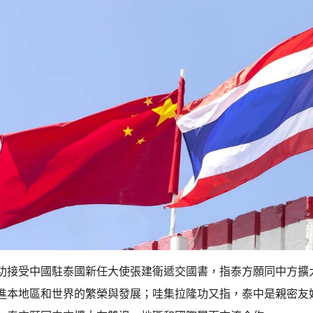
功接受中國駐泰國新任大使張建衛遞交國書，指泰方願同中方擴
進本地區和世界的繁榮與發展；哇集拉隆功又指，泰中是親密友