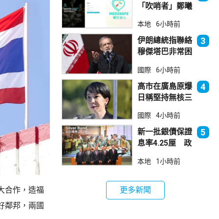
「吹哨者」鄭曦
琳獲警方無條件
本地
6小時前
釋放
伊朗總統指聯絡
3
穆傑塔巴非常困
難 斥有人試圖
國際
6小時前
製造分裂
高市在廣島原爆
4
日稱堅持無核三
原則 分析指僅
國際
4小時前
止步說明現狀
新一批銀債保證
5
息率4.25厘 政
府：參考市況具
本地
1小時前
吸引力
更多新聞
大合作，造福
好鄰邦，兩國