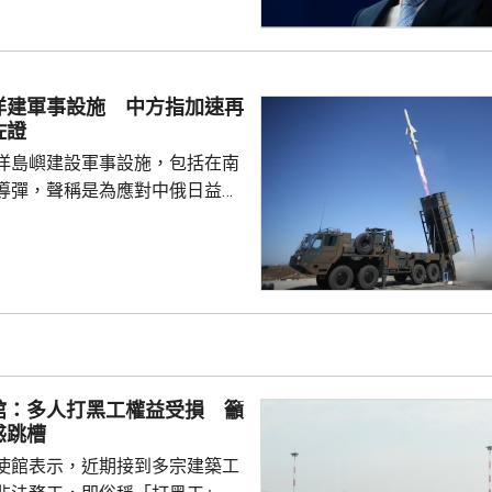
篡改歷史事實，政治利用「核爆
標籤博取國際同情，刻意淡化日
家造成數千萬人民傷亡，妄圖洗
執政當局近來更企圖整軍擴武，
洋建軍事設施 中方指加速再
對日本的核保護、圖謀突破「無
佐證
相官邸高官甚至叫囂謀...
洋島嶼建設軍事設施，包括在南
導彈，聲稱是為應對中俄日益頻
。中國外交部發言人林劍批評日
加速再軍事化的又一佐證，敦促
抹黑，切實反躬自省，認真汲取
在錯誤道路越走越遠。 林劍
日本肆意侵略擴張，犯下滔天罪
國和世界帶來深重災難，時至今
省歷史，還故技重施，不斷炮製
館：多人打黑工權益受損 籲
虛假敘事，掩蓋持續強軍擴...
惑跳槽
使館表示，近期接到多宗建築工