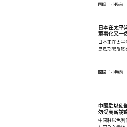
右翼勢力長期
國際
1小時前
受害者」身份
本侵略周邊國
脫侵略罪責，
日本在太平
尋求美國強化
軍事化又一
核三原則」，首
日本正在太平
鳥島部署反艦
繁的軍事行動
方有關行徑是
日方停止造謠
國際
1小時前
歷史教訓，不要
說，二戰時期
行，為亞洲鄰
日不僅拒絕反
中國駐以使
周邊國家威脅等
勿受高薪誘
中國駐以色列