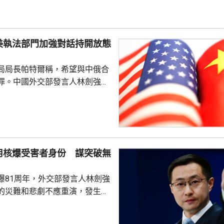
科學認知、促進國際社會整體利
劍強調，中國一貫奉行防禦性國
美執法部門加強對話持開放態
艦在有關海域活動完全符...
局局長帕特爾稱，希望與中俄合
罪。中國外交部發言人林劍強
美國執法部門加強對話溝通持開
繼續本著平等、尊重和互惠精
展執法領域合作。至於雙方是否
行動和人員交流，要向主管部門
用核爆受害者身份 謀突破無
爆81周年，外交部發言人林劍強
的災難和悲劇不應重演，發生核
更應反思銘記，日本軍國主義侵
長鳴。 林劍批評，日本