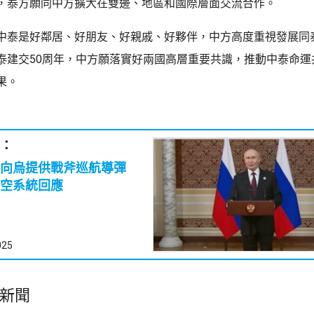
，泰方願同中方擴大在雙邊、地區和國際層面交流合作。
中泰是好鄰居、好朋友、好親戚、好夥伴，中方高度重視發展同
泰建交50周年，中方願落實好兩國高層重要共識，推動中泰命運
果。
：
美向烏提供戰斧巡航導彈
空系統回應
025
新聞