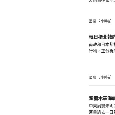
友因為在當地
而導致權益受
建築工人務必
政策要求和當
國際
2小時前
同，並投保相
工，踏實賺錢
韓日指北韓
和高薪誘惑，輕易跳槽。
南韓和日本都
注以色列方面
行物，正分析
越嚴厲的清理整
的是疑似彈道
42日再次試射導彈。 韓聯社
羅斯近期可能
技術，以及作
國際
3小時前
響朝鮮半島安
霍爾木茲海
中東局勢未明
運量過去一日