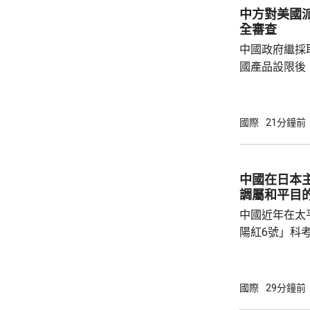
中方對美國
全審查
中國政府繼採
國產品設限後
告，對美國網絡安
Network
公告指，為保
國際
21分鐘前
行，防範網絡
依據《國家安
拓產品實施網絡安全審
中國在日本
美國採取5項
調屬和平目
兩用物項對出口管
中國近年在太
陽紅6號」科
的專屬經濟區
海底開採潛在
林劍回應說，
國際
29分鐘前
和平目的，嚴