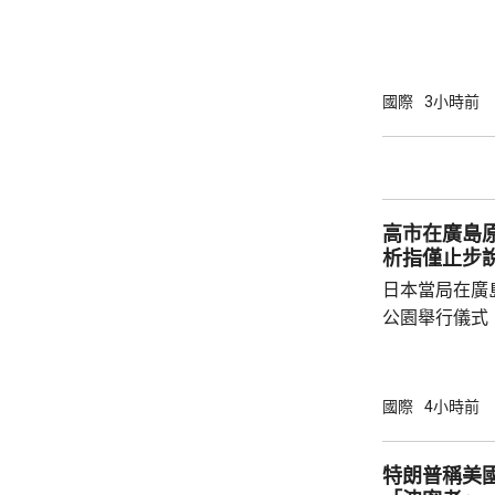
周三只有2艘
日的8艘。曼
懸掛巴哈馬旗
的20艘。 報道指，伊朗戰事2月開始前，每日
國際
3小時前
約有130至1
德海峽就每日
密切的胡塞武
施海上封鎖，回
高市在廣島原
析指僅止步
日本當局在廣
公園舉行儀式
首相高市早苗
經歷原爆的國
懈努力的使命
國際
4小時前
則」。不過，
原爆紀念日致
特朗普稱美
述指明未來方