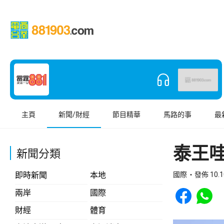
主頁
新聞/財經
節目精華
馬路的事
最
泰王
新聞分類
即時新聞
本地
國際
發佈 10.1
Share to Face
Share t
兩岸
國際
財經
體育