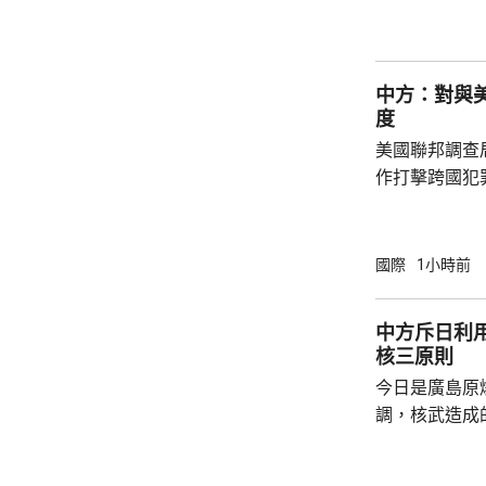
人類對海洋的
益。 至於中國航母「遼寧艦」去年6月進入太
平洋區域，林
中方：對與
防政策，中國軍
度
美國聯邦調查
作打擊跨國犯
調，中方對與
放態度，願意
神，與美方開
國際
1小時前
展開聯合抓捕
詢問。
中方斥日利
核三原則
今日是廣島原
調，核武造成
爆的特定背景
略擴張的教訓必須警鐘