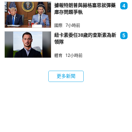
據報特朗普與赫格塞思就彈藥
4
庫存問題爭執
國際
7小時前
紐卡素委任38歲的查斯素為新
5
領隊
體育
12小時前
更多新聞