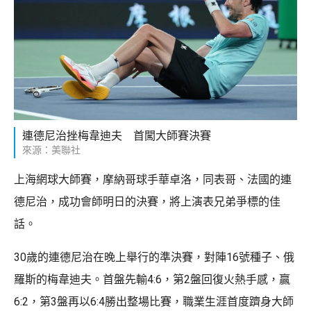
連德尼治挫梅韋迪夫 首闖大師賽決賽
來源：美聯社
上海網球大師賽，摩納哥球手華卓洛，同表哥、法國的連
德尼治，成功會師明日的決賽，將上演表兄弟爭標的佳
話。
30歲的連德尼治在晚上舉行的準決賽，對陣16號種子、俄
羅斯的梅韋迪夫。首盤先輸4:6，第2盤回復火熱手感，贏
6:2，第3盤再以6:4勝出整場比賽，職業生涯首度躋身大師