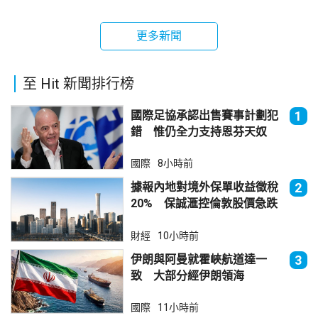
更多新聞
至 Hit 新聞排行榜
國際足協承認出售賽事計劃犯
1
錯 惟仍全力支持恩芬天奴
國際
8小時前
據報內地對境外保單收益徵稅
2
20% 保誠滙控倫敦股價急跌
財經
10小時前
伊朗與阿曼就霍峽航道達一
3
致 大部分經伊朗領海
國際
11小時前