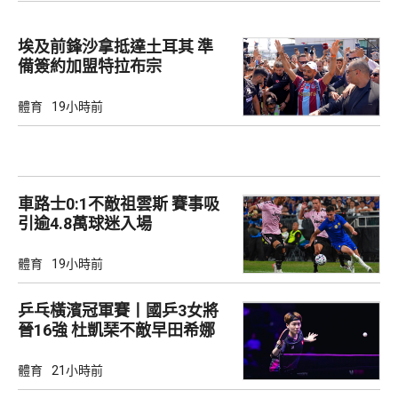
埃及前鋒沙拿抵達土耳其 準
備簽約加盟特拉布宗
體育
19小時前
車路士0:1不敵祖雲斯 賽事吸
引逾4.8萬球迷入場
體育
19小時前
乒乓橫濱冠軍賽丨國乒3女將
晉16強 杜凱琹不敵早田希娜
體育
21小時前