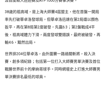
涯首度殺入巡迴賽及ATP1000分賽事決賽。
38歲的祖高域，是上海大師賽4屆盟主，他在首盤一開局
率先打破華卓洛發球局，但華卓洛迅速在第2局還以顏色
扳平，再在第8局第2度破發，先贏6:3；第2盤戰成4平
後，祖高域體力下滑，兩度發球雙錯誤，最終被破發，再
輸4:6，黯然出局。
世界排204位華卓洛，由外圍賽一路過關斬將，殺入決
賽，創多項紀錄；包括第一位打入大師賽男單決賽及首位
戰勝世界前十的摩納哥球手。同時網壇史上打進大師賽男
單決賽排名最低的球員。