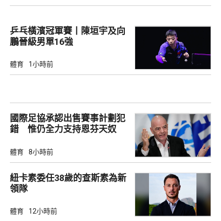
乒乓橫濱冠軍賽丨陳垣宇及向
鵬晉級男單16強
體育
1小時前
國際足協承認出售賽事計劃犯
錯 惟仍全力支持恩芬天奴
體育
8小時前
紐卡素委任38歲的查斯素為新
領隊
體育
12小時前