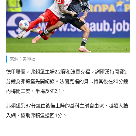
來源：美聯社
德甲聯賽，弗賴堡主場2:2賽和法蘭克福。謝爾漢特開賽2
分鐘為弗賴堡先開紀錄。法蘭克福的貝卡特其後在20分鐘
內梅開二度，半場反先2:1。
弗賴堡到87分鐘由後備上陣的基科主射自由球，越過人牆
入網，協助弗賴堡搶回1分。