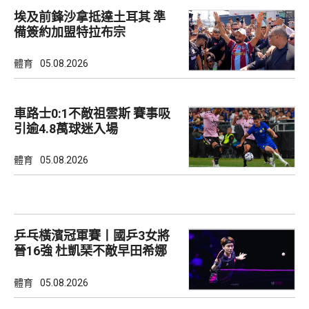
埃及前鋒沙拿抵達土耳其 準
備簽約加盟特拉布宗
體育
05.08.2026
車路士0:1不敵祖雲斯 賽事吸
引逾4.8萬球迷入場
體育
05.08.2026
乒乓橫濱冠軍賽丨國乒3女將
晉16強 杜凱琹不敵早田希娜
體育
05.08.2026