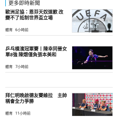
更多即時新聞
歐洲足協：恩芬天奴道歉 改
變不了抵制世界盃立場
體育
6小時前
乒乓橫濱冠軍賽丨陳幸同晉女
單8強 陳熠僅負張本美和
體育
7小時前
拜仁明晚啟德友賽維拉 主帥
稱會全力爭勝
體育
11小時前