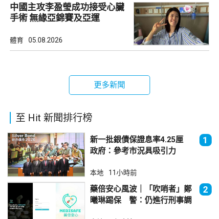
中國主攻李盈瑩成功接受心臟
手術 無緣亞錦賽及亞運
體育
05.08.2026
更多新聞
至 Hit 新聞排行榜
新一批銀債保證息率4.25厘
1
政府：參考市況具吸引力
本地
11小時前
藥倍安心風波｜「吹哨者」鄭
2
曦琳踢保 警：仍進行刑事調
查