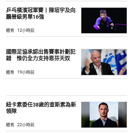
乒乓橫濱冠軍賽丨陳垣宇及向
鵬晉級男單16強
體育
12小時前
國際足協承認出售賽事計劃犯
錯 惟仍全力支持恩芬天奴
體育
19小時前
紐卡素委任38歲的查斯素為新
領隊
體育
22小時前