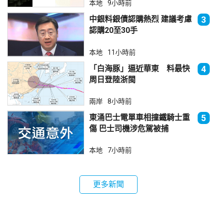
本地
9小時前
中銀料銀債認購熱烈 建議考慮
3
認購20至30手
本地
11小時前
「白海豚」逼近華東 料最快
4
周日登陸浙閩
兩岸
8小時前
東涌巴士電單車相撞鐵騎士重
5
傷 巴士司機涉危駕被捕
本地
7小時前
更多新聞