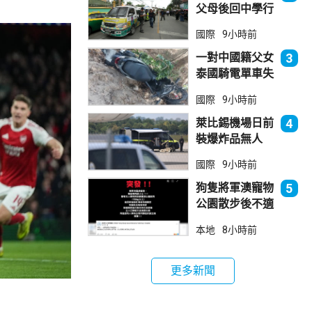
父母後回中學行
兇 累計最少8
國際
9小時前
死23傷
一對中國籍父女
3
泰國騎電單車失
控墮崖 1死1
國際
9小時前
傷
萊比錫機場日前
4
裝爆炸品無人
機 由一名司機
國際
9小時前
發現再踢落
狗隻將軍澳寵物
5
公園散步後不適
死亡 警列雜項
本地
8小時前
跟進
更多新聞