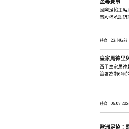
盃等賽事
國際足協主席
事股權承認錯
持後，仍未能
的威脅。 歐洲足協發表聲明，指他們提出了明
確條件，第一
體育
23小時前
二是必須確保
犯。但這些條
皇家馬德里
芬天奴擔任國
西甲皇家馬德
足球員協會則
簽署為期6年的
方未有透露財務條款。 今年
合約的最後一
有意羅致他加
法林明高轉投
體育
06.08.202
了128球，協
西甲封王，以
雲尼斯奧斯是
歐洲足協：