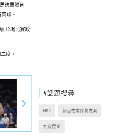
敗馬德里體育
辦兩球。
續12場比賽取
開二度。
#話題搜尋
HK2
智慧物業保養方案
九倉置業