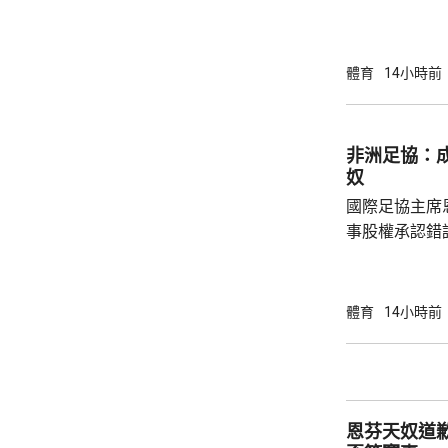
場出席簽約儀
拿表示，無想
加盟是希望為特
體育
14小時前
布宗向土耳其
將獲得以他命
另加每個球季
非洲足協：
奴
國際足協主席
事股權承認錯
全力支持後，
協會一致重申
非洲足球的支
體育
14小時前
際足協承諾審
進行良好管治及增加
態，與歐洲足
申，對恩芬天
恩芬天奴道
心，只要他繼續