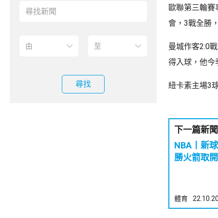
歐聯第三輪賽
會，3戰全勝
曼城作客2:
得入球，他今
尋找
紐卡素主場3
下一篇新聞
NBA丨新
勝火箭取開
體育
22.10.2