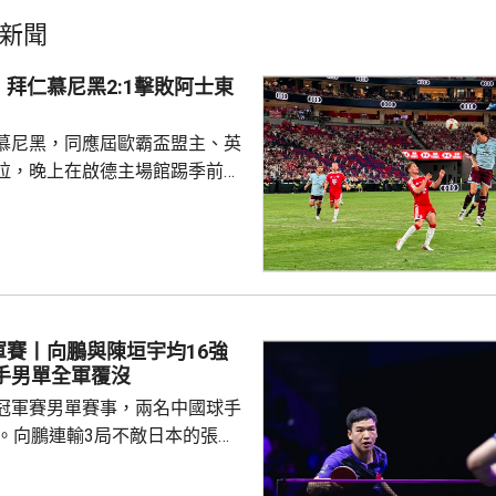
新聞
拜仁慕尼黑2:1擊敗阿士東
慕尼黑，同應屆歐霸盃盟主、英
拉，晚上在啟德主場館踢季前熱
 拜仁上半場攻勢佔
門，其中阿利安伊巴謙莫域曾施
線，之後阿歷山大柏夫洛域在禁
維拉門將比蘇治救出。湯比斯卓
無助而回。到36分鐘，拜仁在左
由南韓後衛金玟哉頂入，打破僵
軍賽丨向鵬與陳垣宇均16強
場未見具威脅的組織及攻門。 下
國球手男單全軍覆沒
曾有一次罰球，但...
冠軍賽男單賽事，兩名中國球手
步。向鵬連輸3局不敵日本的張本
11、8:11及8:11。陳垣宇同樣3
的張禹珍，至此參賽的4名中國