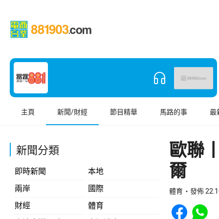
主頁
新聞/財經
節目精華
馬路的事
最
歐聯丨
新聞分類
爾
即時新聞
本地
兩岸
國際
體育
發佈 22.1
Share to Face
Share t
財經
體育