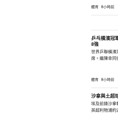
球手，全軍覆沒。 法國的艾歷斯勒
體育
8小時前
一局下，連追
會與張本智和爭入4強。 
局數3:1戰勝
晙誠。至於張
乒乓橫濱冠
空。
8強
世界乒聯橫濱
席。繼陳幸同
賽事2號種子
的施素絲，未遇
11:6，將與
體育
8小時前
娜是以局數3:
迪在16強面
沙拿與土超
「刁時」輸14
埃及前鋒沙拿
贏11:8、11:5
英超利物浦約
簽約兩年，每