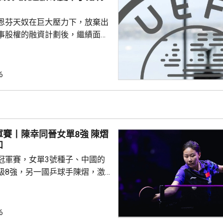
恩芬天奴在巨大壓力下，放棄出
事股權的融資計劃後，繼績面臨
際足協領導層在摩洛哥首都拉巴
機會議，恩芬天奴承認錯誤及道
會後發聲明，重申全力支持恩芬
6
出售賽事股權的計劃是犯下錯
事會和211個成員協會道歉，承
發生。 歐洲足協表示，
道歉，改變不了他們抵制世界盃
賽丨陳幸同晉女單8強 陳熠
賽事的立場，他們對恩芬...
和
冠軍賽，女單3號種子、中國的
級8強，另一國乒球手陳熠，激
僅負頭號種子、日本的張本美和，
以直落3局11:8、11:2及11:2
6
撼張本美和，過程緊湊，她在領