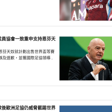
式，獲數以千計的球迷歡呼。沙
過會受到球迷熱烈歡迎，他今次
拉布宗奪取錦標及榮譽。 特拉
證券交易所提交的聲明指，沙特
字命名產品銷售額的20%分成，
的附加獎金。
成員協會一致重申支持恩芬天
恩芬天奴就計劃出售世界盃等賽
誤及道歉，並獲國際足協領導層
非洲足協亦發聲明指，54個成員
支持恩芬天奴，感謝他多年來對
持。主席莫特塞佩表示，歡迎國
查今次爭議事件，但同時呼籲要
透明度。 非洲足協的表
協的立場完全不同。歐洲足協重
奴擔任國際足協主席已失去信
歉後歐洲足協仍威脅罷踢世界
留任，將抵制未來的世界盃...