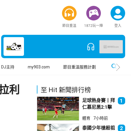
節目重溫
1872玩一陣
登入
搜尋
DJ主持
my903.com
節目重溫服務計劃
維拉利
至 Hit 新聞排行榜
足球熱身賽丨拜
1
仁慕尼黑2:1擊
敗阿士東維拉
體育
7小時前
泰國少年槍殺祖
2