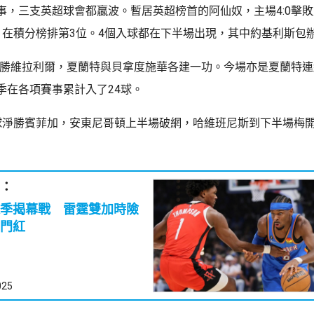
事，三支英超球會都贏波。暫居英超榜首的阿仙奴，主場4:0擊
，在積分榜排第3位。4個入球都在下半場出現，其中約基利斯包
0戰勝維拉利爾，夏蘭特與貝拿度施華各建一功。今場亦是夏蘭特連
季在各項賽事累計入了24球。
球淨勝賓菲加，安東尼哥頓上半場破網，哈維班尼斯到下半場梅
：
球季揭幕戰 雷霆雙加時險
門紅
025