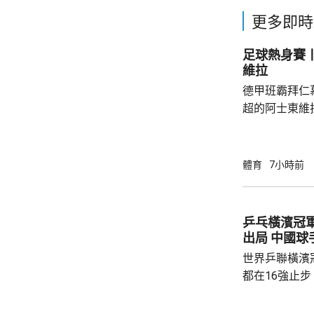
更多即時
足球熱身賽丨
維拉
德甲班霸拜仁
超的阿士東維
身賽。拜仁最終贏2:1。
優，有多次埋
射，貼柱出底
體育
7小時前
區頂起腳，被
夫亦曾抽射，
路開出罰球，
乒乓橫濱冠
局。維拉上半
出局 中
半場初段，維拉
世界乒聯橫濱
都在16強止
智和，比分是7:
局，輸給南韓