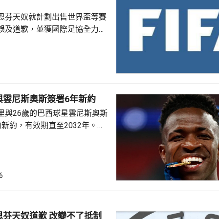
恩芬天奴就計劃出售世界盃等賽
誤及道歉，並獲國際足協全力支
化解歐洲足協杯葛世界盃等賽事
是撤回出售賽事股權的提議，第
這類破壞比賽面貌的行徑絕不再
件仍未達到。聲明同時重申對恩
與雲尼斯奧斯簽署6年新約
際足協主席失去信心。國際職業
里與26歲的巴西球星雲尼斯奧斯
指責恩芬天奴嚴重濫用職權。
新約，有效期直至2032年。雙
是雲尼斯奧斯原有
年。早前有報道指，英超阿仙奴
盟。雲尼斯奧斯在2018年由巴甲
皇馬，先後上陣375場賽事，入
6
助皇馬奪得14項錦標，包括三度
及兩次成為歐聯冠軍。皇馬形容
隊會歷史上最成功時期之一的關
恩芬天奴道歉 改變不了抵制