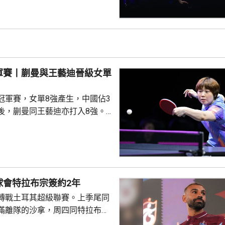
布倫，先失
三局反勝斯洛文尼亞的約奇克，
另外，德國的邱黨以
美國的賈哈，8強對手是南韓的吳
禹珍就會硬撼頭號種子松島輝
軍賽丨蒯曼與王藝迪晉級女單
冠軍賽，女單8強產生，中國佔3
後，蒯曼同王藝迪亦打入8強。
蒯曼，晚上在16強面對羅馬尼亞
太大考驗，連贏11:7、11:6及
日本的早日希娜爭入4強。早日希
1淘汰中華台北的葉伊恬。 王藝
對中華台北的鄭怡靜，首局打至
球會特拉布宗簽約2年
:16，但之後表現漸入佳境，連
轉戰土耳其超級聯賽。上季尾同
及11:8反勝，8強會遇...
滿離隊的沙拿，周四同特拉布宗
年薪酬1700萬歐元。他在球會主