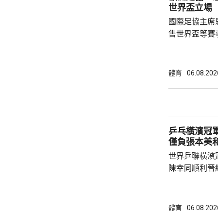
鍵球員。
世界盃立場
國際足協主席
售世界盃等賽
下台壓力。國
特召開緊急危
歉；國際足協
體育
06.08.202
天奴，但承認
誤，已致函理
諾會確保類似事件不再
恩芬天奴作出
乒乓橫濱冠軍
等國際足協相關
僅負張本美
世界乒聯橫濱
陳幸同順利晉
戰5局，2:3
無緣出線。 陳幸同在次圈對陣法國的帕維迪，
全場控制大局下，
體育
06.08.202
橫掃；陳熠硬