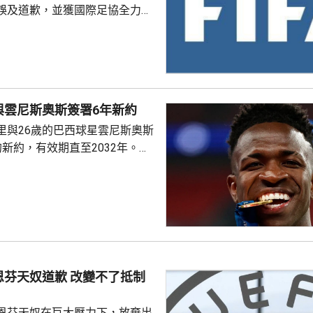
誤及道歉，並獲國際足協全力支
化解歐洲足協杯葛世界盃等賽事
是撤回出售賽事股權的提議，第
這類破壞比賽面貌的行徑絕不再
件仍未達到。聲明同時重申對恩
與雲尼斯奧斯簽署6年新約
際足協主席失去信心。國際職業
里與26歲的巴西球星雲尼斯奧斯
指責恩芬天奴嚴重濫用職權。
新約，有效期直至2032年。雙
是雲尼斯奧斯原有
年。早前有報道指，英超阿仙奴
盟。雲尼斯奧斯在2018年由巴甲
皇馬，先後上陣375場賽事，入
助皇馬奪得14項錦標，包括三度
及兩次成為歐聯冠軍。皇馬形容
隊會歷史上最成功時期之一的關
恩芬天奴道歉 改變不了抵制
恩芬天奴在巨大壓力下，放棄出