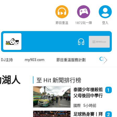
節目重溫
1872玩一陣
登入
搜尋
DJ主持
my903.com
節目重溫服務計劃
助湖人
至 Hit 新聞排行榜
泰國少年槍殺祖
1
父母後回中學行
兇 累計最少8
國際
5小時前
死23傷
足球熱身賽丨拜
2