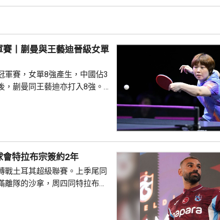
另外，德國的邱黨以
美國的賈哈，8強對手是南韓的吳
禹珍就會硬撼頭號種子松島輝
軍賽丨蒯曼與王藝迪晉級女單
冠軍賽，女單8強產生，中國佔3
後，蒯曼同王藝迪亦打入8強。
蒯曼，晚上在16強面對羅馬尼亞
太大考驗，連贏11:7、11:6及
日本的早日希娜爭入4強。早日希
1淘汰中華台北的葉伊恬。 王藝
對中華台北的鄭怡靜，首局打至
球會特拉布宗簽約2年
:16，但之後表現漸入佳境，連
轉戰土耳其超級聯賽。上季尾同
及11:8反勝，8強會遇...
滿離隊的沙拿，周四同特拉布宗
年薪酬1700萬歐元。他在球會主
式，獲數以千計的球迷歡呼。沙