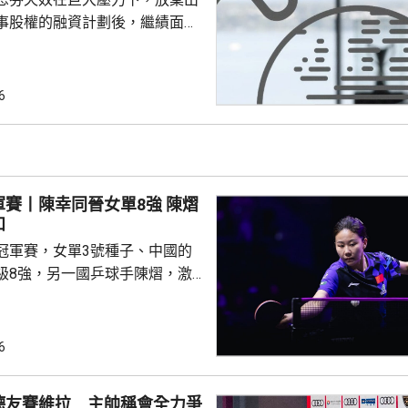
事股權的融資計劃後，繼績面臨
際足協領導層在摩洛哥首都拉巴
機會議，恩芬天奴承認錯誤及道
會後發聲明，重申全力支持恩芬
6
出售賽事股權的計劃是犯下錯
事會和211個成員協會道歉，承
發生。 歐洲足協表示，
道歉，改變不了他們抵制世界盃
賽丨陳幸同晉女單8強 陳熠
賽事的立場，他們對恩芬...
和
冠軍賽，女單3號種子、中國的
級8強，另一國乒球手陳熠，激
僅負頭號種子、日本的張本美和，
以直落3局11:8、11:2及11:2
6
撼張本美和，過程緊湊，她在領
1及11:9的大好形勢下，未能保持
德友賽維拉 主帥稱會全力爭