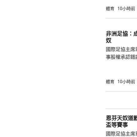
拿表示，無想
加盟是希望為特
體育
10小時前
布宗向土耳其
將獲得以他命
另加每個球季
非洲足協：
奴
國際足協主席
事股權承認錯
全力支持後，
協會一致重申
非洲足球的支
體育
10小時前
際足協承諾審
進行良好管治及增加
態，與歐洲足
申，對恩芬天
恩芬天奴道
心，只要他繼續
盃等賽事
國際足協主席