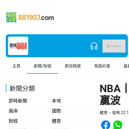
主頁
新聞/財經
節目精華
馬路的事
最
NBA
新聞分類
贏波
即時新聞
本地
兩岸
國際
體育
發佈 22.1
Share to Face
Share t
財經
體育