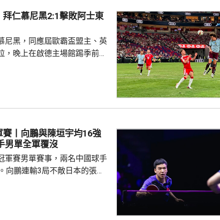
拜仁慕尼黑2:1擊敗阿士東
慕尼黑，同應屆歐霸盃盟主、英
拉，晚上在啟德主場館踢季前熱
 拜仁上半場攻勢佔
門，其中阿利安伊巴謙莫域曾施
線，之後阿歷山大柏夫洛域在禁
維拉門將比蘇治救出。湯比斯卓
無助而回。到36分鐘，拜仁在左
由南韓後衛金玟哉頂入，打破僵
軍賽丨向鵬與陳垣宇均16強
場未見具威脅的組織及攻門。 下
國球手男單全軍覆沒
曾有一次罰球，但...
冠軍賽男單賽事，兩名中國球手
步。向鵬連輸3局不敵日本的張本
11、8:11及8:11。陳垣宇同樣3
的張禹珍，至此參賽的4名中國
布倫，先失
三局反勝斯洛文尼亞的約奇克，