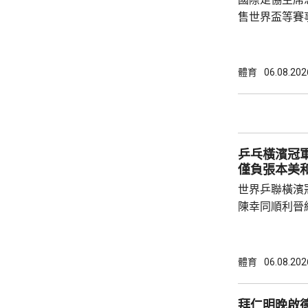
售世界盃等賽
下台壓力。國
特召開緊急危
歉；國際足協
體育
06.08.202
天奴，但承認
誤，已致函理
諾會確保類似事件不再
恩芬天奴作出
乒乓橫濱冠軍
等國際足協相關
僅負張本美
世界乒聯橫濱
陳幸同順利晉
戰5局，2:3
無緣出線。 陳幸同在次圈對陣法國的帕維迪，
全場控制大局下，
體育
06.08.202
橫掃；陳熠硬
先兩局13:1
拜仁明晚啟