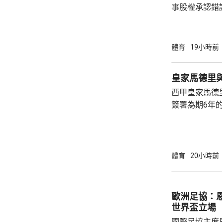
事股權承認錯
持後，仍未能
的威脅。 歐洲足協發表聲明，指他們提出了明
確條件，第一
體育
19小時前
二是必須確保
犯。但這些條
皇家馬德里
芬天奴擔任國
西甲皇家馬德
足球員協會則
簽署為期6年的
方未有透露財務條款。 今年
合約的最後一
有意羅致他加
法林明高轉投
體育
20小時前
了128球，協
西甲封王，以
雲尼斯奧斯是
歐洲足協：
鍵球員。
世界盃立場
國際足協主席