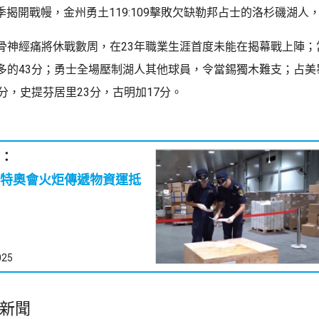
季揭開戰幔，金州勇土119:109擊敗欠缺勒邦占士的洛杉磯湖人
骨神經痛將休戰數周，在23年職業生涯首度未能在揭幕戰上陣；
多的43分；勇士全場壓制湖人其他球員，令當錫獨木難支；占美
分，史提芬居里23分，古明加17分。
：
特奧會火炬傳遞物資運抵
025
新聞