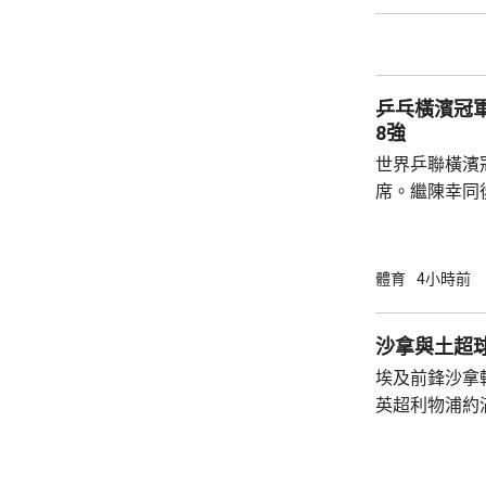
會與張本智和爭入4強。 
局數3:1戰勝
晙誠。至於張
乒乓橫濱冠
空。
8強
世界乒聯橫濱
席。繼陳幸同
賽事2號種子
的施素絲，未遇
11:6，將與
體育
4小時前
娜是以局數3:
迪在16強面
沙拿與土超
「刁時」輸14
埃及前鋒沙拿
贏11:8、11:5
英超利物浦約
簽約兩年，每
場出席簽約儀