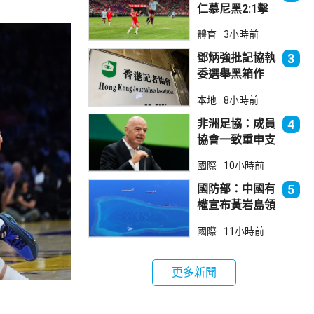
仁慕尼黑2:1擊
敗阿士東維拉
體育
3小時前
鄧炳強批記協執
3
委選舉黑箱作
業 警告如危害
本地
8小時前
國安一定「釘死
你」
非洲足協：成員
4
協會一致重申支
持恩芬天奴
國際
10小時前
國防部：中國有
5
權宣布黃岩島領
海基線 菲方侵
國際
11小時前
犯主權
更多新聞