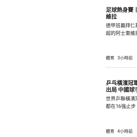
足球熱身賽丨
維拉
德甲班霸拜仁
超的阿士東維
身賽。拜仁最終贏2:1。
優，有多次埋
射，貼柱出底
體育
3小時前
區頂起腳，被
夫亦曾抽射，
路開出罰球，
乒乓橫濱冠
局。維拉上半
出局 中
半場初段，維拉
世界乒聯橫濱
都在16強止
智和，比分是7:
局，輸給南韓
球手，全軍覆沒。 法國的艾歷斯勒
體育
4小時前
一局下，連追