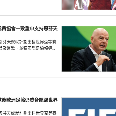
過會受到球迷熱烈歡迎，他今次
拉布宗奪取錦標及榮譽。 特拉
證券交易所提交的聲明指，沙特
字命名產品銷售額的20%分成，
的附加獎金。
成員協會一致重申支持恩芬天
恩芬天奴就計劃出售世界盃等賽
誤及道歉，並獲國際足協領導層
非洲足協亦發聲明指，54個成員
支持恩芬天奴，感謝他多年來對
持。主席莫特塞佩表示，歡迎國
查今次爭議事件，但同時呼籲要
透明度。 非洲足協的表
協的立場完全不同。歐洲足協重
奴擔任國際足協主席已失去信
歉後歐洲足協仍威脅罷踢世界
留任，將抵制未來的世界盃...
恩芬天奴就計劃出售世界盃等賽