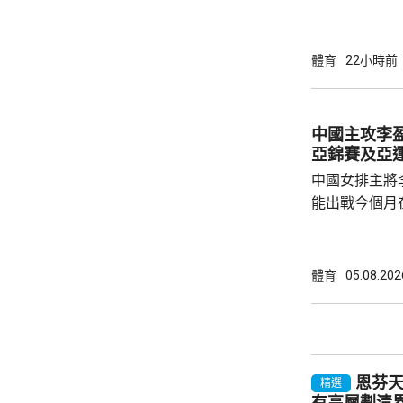
單16強。 蒯曼出戰印度的巴特拉，未遇太大
考驗，以直落3局
16強將迎戰羅馬尼
體育
22小時前
日本的伊藤美誠
贏3局11:1、
南韓的李恩惠
中國主攻李盈
11:3、12:10
亞錦賽及亞
中國女排主將
能出戰今個月
古屋亞運。 李盈瑩在社交平台發文，指因為心
臟出狀況，成
養。經過綜合
體育
05.08.202
運會，感到遺
提，接下來專
態。祝願國家
痊愈之後，再次踏上賽
恩芬
家女排訓練，亦
精選
有高層劃清