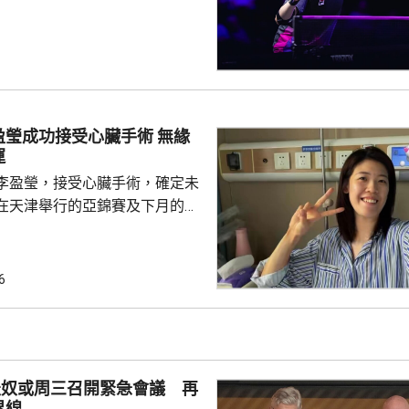
11:1、11:7及11:7勝出，在
亞的施素絲。 王藝迪對戰
，首局先輸8:11的情況下，連
11:9及11:3出線16強。陳熠出戰
，在連輸2局的劣勢下，連追3局
瑩成功接受心臟手術 無緣
及11:3實現逆轉，...
運
李盈瑩，接受心臟手術，確定未
在天津舉行的亞錦賽及下月的名
功接受手術，現已出院回家休
評估，確定無緣本屆亞錦賽與亞
6
憾，強調健康永遠是一切的前
注術後康復，一步一步調整狀
隊在賽事中取得好成績，也期待
場。 李盈瑩4月跟隨國
天奴或周三召開緊急會議 再
列入中國女排30人大名單...
界線