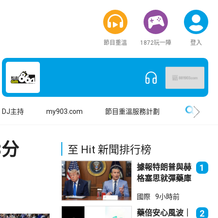
節目重溫
1872玩一陣
登入
搜尋
DJ主持
my903.com
節目重溫服務計劃
8分
至 Hit 新聞排行榜
據報特朗普與赫
1
格塞思就彈藥庫
存問題爭執
國際
9小時前
藥倍安心風波｜
2