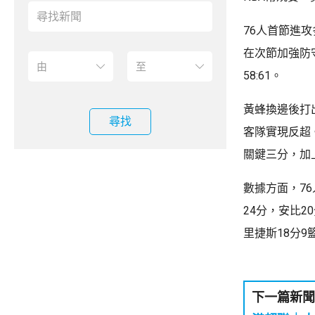
76人首節進
在次節加強防
58:61。
黃蜂換邊後打
尋找
客隊實現反超
關鍵三分，加
數據方面，7
24分，安比2
里捷斯18分9
下一篇新聞