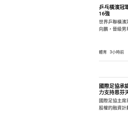
標，甘賓尼說
乒乓橫濱冠
標，每位球員必
16強
世界乒聯橫濱
向鵬，晉級男單16強。 
國名將高茨，
都控制大局，最終
11:2勝出；
體育
3小時前
強席位。 向鵬在首圈出戰俄羅斯球手西多倫
科，贏3:1，4局
11:8，在1
和。 男單
國際足協承
力支持恩芬
國際足協主席
股權的融資計
面臨下台壓力
首都拉巴特召