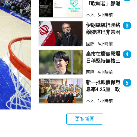
「吹哨者」鄭曦
琳獲警方無條件
本地
6小時前
釋放
伊朗總統指聯絡
3
穆傑塔巴非常困
難 斥有人試圖
國際
6小時前
製造分裂
高市在廣島原爆
4
日稱堅持無核三
原則 分析指僅
國際
4小時前
止步說明現狀
新一批銀債保證
5
息率4.25厘 政
府：參考市況具
本地
1小時前
吸引力
更多新聞