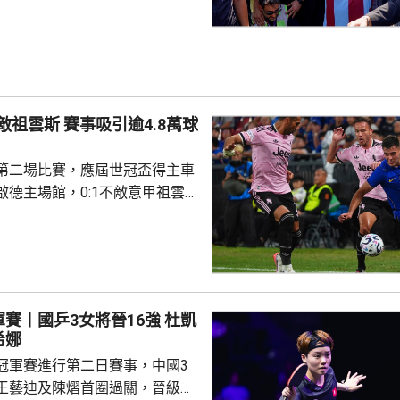
滿後離隊，回復自由身。到周
宣布正洽談簽入沙拿，球會主席
行簽約儀式。特拉布宗是土耳其
緊次於費倫巴治、加拉塔沙雷及
賽事吸引逾4.8萬球
取得聯賽季軍，將參與歐霸...
第二場比賽，應屆世冠盃得主車
啟德主場館，0:1不敵意甲祖雲
雙方互有攻勢，但都欠臨門一
平手。換邊後68分鐘，祖雲達斯
備入替的錫高華禁區外勁射破
至完場。 球迷滿意兩隊表
賽丨國乒3女將晉16強 杜凱
盛讚錫高華射入世界波，令賽事
希娜
升陣中士氣。有台灣初中生特意
冠軍賽進行第二日賽事，中國3
祖雲達斯，...
王藝迪及陳熠首圈過關，晉級女