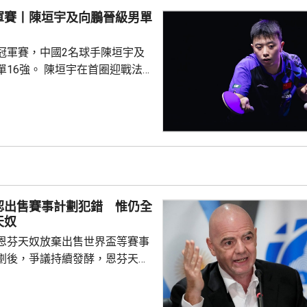
，會爭取歐聯奪標，要達到這目
軍賽丨陳垣宇及向鵬晉級男單
須具備實力，在夏季轉會窗...
冠軍賽，中國2名球手陳垣宇及
陳垣宇在首圈迎戰法
除了第2局遇到阻力外，大部份
以直落3局11:5、12:10及
下一圈將會同南韓的張禹珍爭奪8
比分是11:8、9:11、11:9及
6強將硬撼3號種子、日本的張本智
16強全部產生，日本同南韓各佔...
認出售賽事計劃犯錯 惟仍全
天奴
恩芬天奴放棄出售世界盃等賽事
劃後，爭議持續發酵，恩芬天奴
。國際足協領導層周三在摩洛哥
開緊急危機會議，據報會議時間