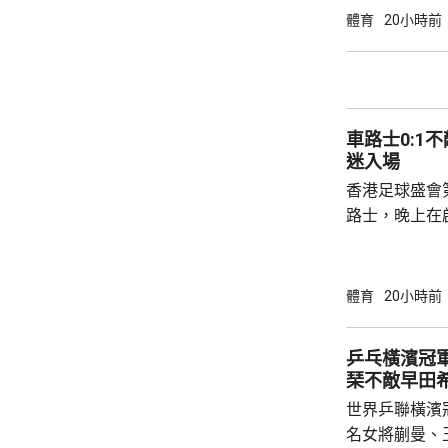
家見面。 34歲的沙拿上季同效力了9年的英超
體育
20小時前
球會利物浦約
二，特拉布宗
表示周四將舉
第四大球會，
車路士0:1不敵祖雲斯 
比錫達斯，上季
迷入場
香港足球盛會
路士，晚上在
達斯。上半場
腳，打成0:0
打破僵局，後
體育
20小時前
網， 鎖定1:0勝局直
現 超過4.3萬名觀眾入場觀賽，氣氛熱烈。有
乒乓橫濱冠軍
祖雲達斯球迷
琹不敵早田
更緊湊，亦提
世界乒聯橫濱
與家人來港支持
名女將蒯曼、