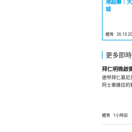
港超聯｜大埔
城
體育
26.10.2
更多即時
拜仁明晚啟
德甲拜仁慕尼
阿士東維拉的
記者會表示，
將有不少優秀
球隊本身整體
為目標，但比
體育
1小時前
重視球員的態
門將紐亞，將會擔任隊