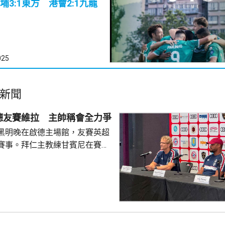
3:1東方 港會2:1九龍
025
新聞
德友賽維拉 主帥稱會全力爭
黑明晚在啟德主場館，友賽英超
賽事。拜仁主教練甘賓尼在賽前
維拉是一隊頂尖球隊，相信明晚
球員上陣，賽事將有助更加理解
能力。他表示，明天將會以爭勝
起以賽果定義兩隊實力，將會更
度及能力。至於考慮季後退役的
長。 被問到新賽季目