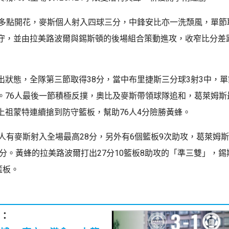
攻多點開花，麥斯個人射入四球三分，中鋒安比亦一洗頹風，單節
守，並由拉美路波爾與錫斯頓的後場組合策動進攻，收窄比分差
出狀態，全隊第三節取得38分，當中布里捷斯三分球3射3中，單
。76人最後一節積極反撲，奧比及麥斯帶領球隊追和，葛萊姆斯
上祖蒙特連續搶到防守籃板，幫助76人4分險勝黃蜂。
6人有麥斯射入全場最高28分，另外有6個籃板9次助攻，葛萊姆
0分。黃蜂的拉美路波爾打出27分10籃板8助攻的「準三雙」，錫
籃板。
：