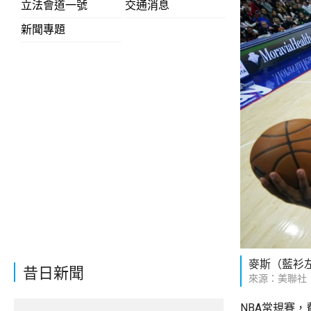
立法會道一號
交通消息
新聞專題
麥斯（藍衫左
昔日新聞
來源：美聯社
NBA常規賽，