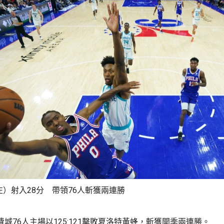
）射入28分 帶領76人斬獲兩連勝
費城76人主場以125:121擊敗夏洛特黃蜂，斬獲開季兩連勝。