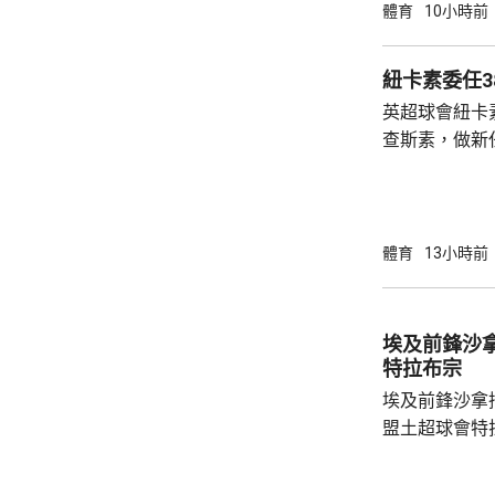
長達7小時，
體育
10小時前
歉，預計他暫時仍
括秘書長格拉
紐卡素委任3
員，會後聲明
英超球會紐卡
出售賽事股權
查斯素，做新
應以不同的方
維。他會立即
理...
練。 查斯素曾執教奧地利的薩爾斯堡，在
2021至20
帶領沙特球會
體育
13小時前
二年輕的領隊
日主場對利物
埃及前鋒沙拿抵達土
特拉布宗
埃及前鋒沙拿
盟土超球會特
衣，抵步後獲
體檢。他在社