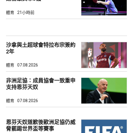
體育
21小時前
沙拿與土超球會特拉布宗簽約
2年
體育
07.08.2026
非洲足協：成員協會一致重申
支持恩芬天奴
體育
07.08.2026
恩芬天奴道歉後歐洲足協仍威
脅罷踢世界盃等賽事