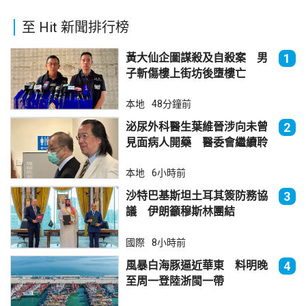
至 Hit 新聞排行榜
黃大仙企圖謀殺及自殺案 男
1
子斬傷樓上街坊後墮樓亡
本地
48分鐘前
泌尿外科醫生葉維晉涉向未曾
2
見面病人開藥 醫委會繼續聆
訊
本地
6小時前
沙特巴基斯坦土耳其簽防務協
3
議 伊朗籲穆斯林團結
國際
8小時前
風暴白海豚逼近華東 料明晚
4
至周一登陸浙閩一帶