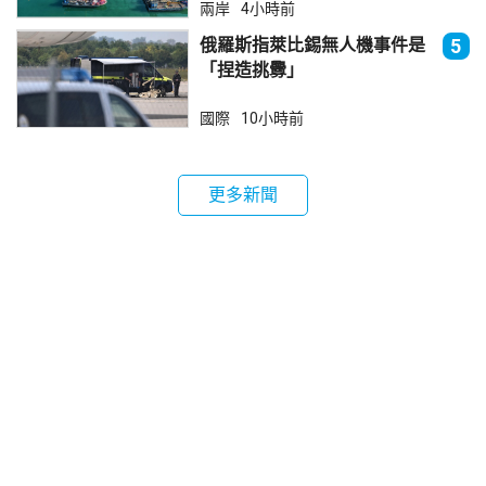
兩岸
4小時前
俄羅斯指萊比錫無人機事件是
5
「捏造挑釁」
國際
10小時前
更多新聞