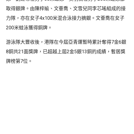
取得銀牌。由陳梓瑜、文薈喬、文雪兒同李芯瑤組成的接
力隊，亦在女子4x100米混合泳接力摘銀。文薈喬在女子
200米蛙泳獲得銅牌。
游泳隊大豐收後，港隊在今屆亞青運暫時累計奪得7金6銀
8銅共21面獎牌，已超越上屆2金5銀13銅的成績，暫居獎
牌榜第7位。