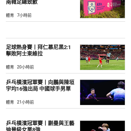
南韓足總致歉
體育
7小時前
足球熱身賽丨拜仁慕尼黑2:1
擊敗阿士東維拉
體育
20小時前
乒乓橫濱冠軍賽丨向鵬與陳垣
宇均16強出局 中國球手男單
全軍覆沒
體育
21小時前
乒乓橫濱冠軍賽丨蒯曼與王藝
迪晉級女單8強