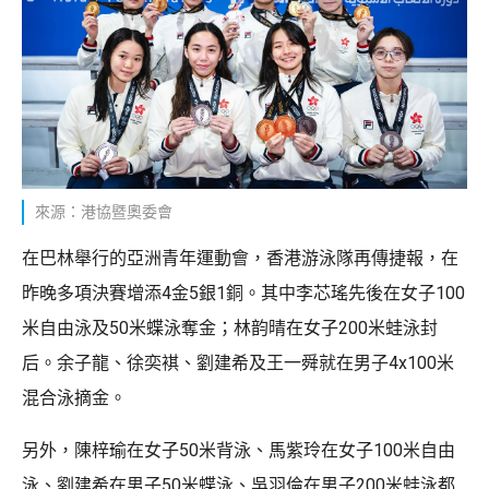
來源：港協暨奧委會
在巴林舉行的亞洲青年運動會，香港游泳隊再傳捷報，在
昨晚多項決賽增添4金5銀1銅。其中李芯瑤先後在女子100
米自由泳及50米蝶泳奪金；林韵晴在女子200米蛙泳封
后。余子龍、徐奕褀、劉建希及王一舜就在男子4x100米
混合泳摘金。
另外，陳梓瑜在女子50米背泳、馬紫玲在女子100米自由
泳、劉建希在男子50米蝶泳、吳羽倫在男子200米蛙泳都