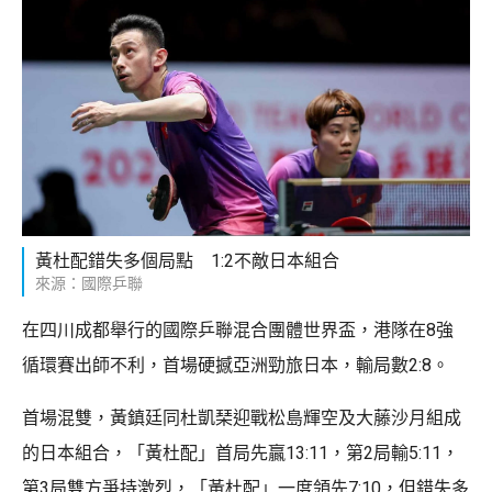
黃杜配錯失多個局點 1:2不敵日本組合
來源：國際乒聯
在四川成都舉行的國際乒聯混合團體世界盃，港隊在8強
循環賽出師不利，首場硬撼亞洲勁旅日本，輸局數2:8。
首場混雙，黃鎮廷同杜凱琹迎戰松島輝空及大藤沙月組成
的日本組合，「黃杜配」首局先贏13:11，第2局輸5:11，
第3局雙方爭持激烈，「黃杜配」一度領先7:10，但錯失多