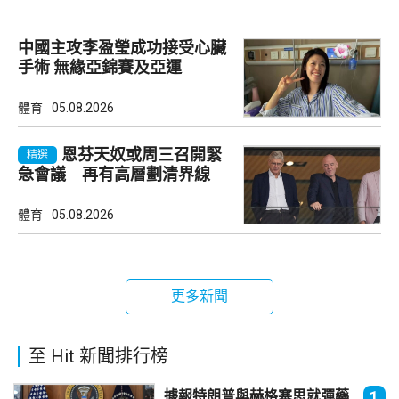
中國主攻李盈瑩成功接受心臟
手術 無緣亞錦賽及亞運
體育
05.08.2026
恩芬天奴或周三召開緊
精選
急會議 再有高層劃清界線
體育
05.08.2026
更多新聞
至 Hit 新聞排行榜
據報特朗普與赫格塞思就彈藥
1