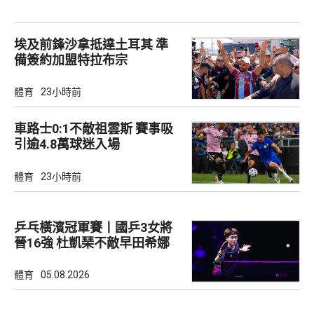
埃及前鋒沙拿抵達土耳其 準
備簽約加盟特拉布宗
體育
23小時前
車路士0:1不敵祖雲斯 賽事吸
引逾4.8萬球迷入場
體育
23小時前
乒乓橫濱冠軍賽丨國乒3女將
晉16強 杜凱琹不敵早田希娜
體育
05.08.2026