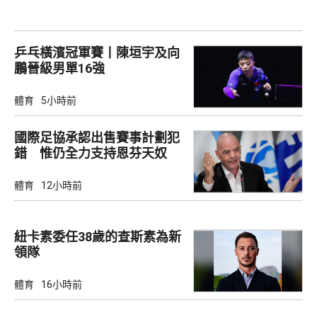
乒乓橫濱冠軍賽丨陳垣宇及向
鵬晉級男單16強
體育
5小時前
國際足協承認出售賽事計劃犯
錯 惟仍全力支持恩芬天奴
體育
12小時前
紐卡素委任38歲的查斯素為新
領隊
體育
16小時前