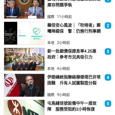
庫存問題爭執
國際
11小時前
藥倍安心風波｜「吹哨者」鄭
2
曦琳踢保 警：仍進行刑事調
查
本地
2小時前
新一批銀債保證息率4.25厘
3
政府：參考市況具吸引力
本地
4小時前
伊朗總統指聯絡穆傑塔巴非常
4
困難 斥有人試圖製造分裂
國際
9小時前
屯馬綫信號設備中午一度故
5
障 服務受阻約2小時恢復