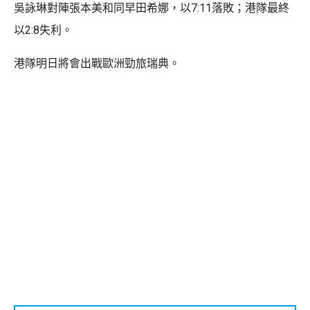
吳詠琳對陣張本美和同早田希娜，以7:11落敗；港隊最終
以2:8失利。
港隊明日將會出戰歐洲勁旅瑞典。