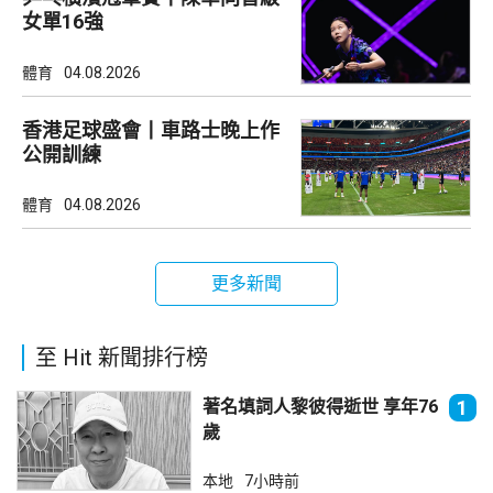
女單16強
體育
04.08.2026
香港足球盛會丨車路士晚上作
公開訓練
體育
04.08.2026
更多新聞
至 Hit 新聞排行榜
著名填詞人黎彼得逝世 享年76
1
歲
本地
7小時前