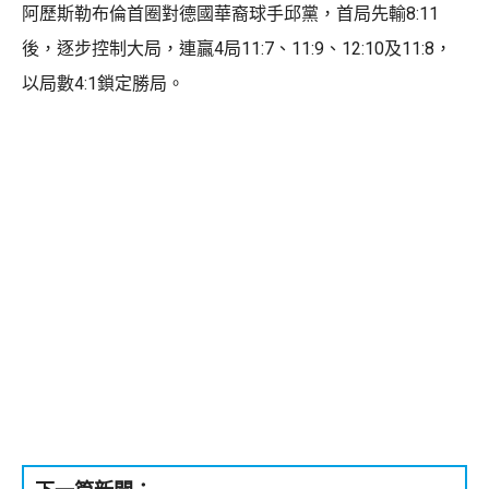
阿歷斯勒布倫首圈對德國華裔球手邱黨，首局先輸8:11
後，逐步控制大局，連贏4局11:7、11:9、12:10及11:8，
以局數4:1鎖定勝局。 ​​​