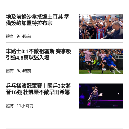
埃及前鋒沙拿抵達土耳其 準
備簽約加盟特拉布宗
體育
9小時前
車路士0:1不敵祖雲斯 賽事吸
引逾4.8萬球迷入場
體育
9小時前
乒乓橫濱冠軍賽丨國乒3女將
晉16強 杜凱琹不敵早田希娜
體育
11小時前