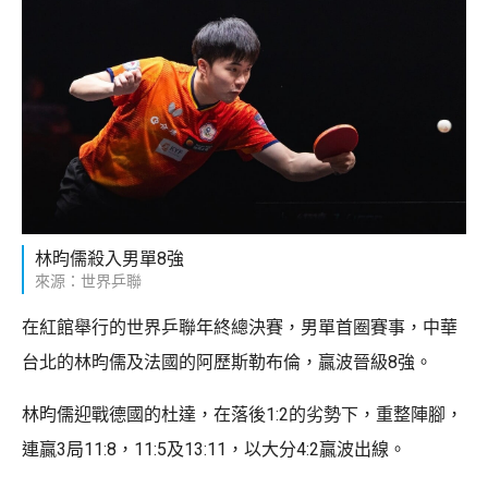
林昀儒殺入男單8強
來源：世界乒聯
在紅館舉行的世界乒聯年終總決賽，男單首圈賽事，中華
台北的林昀儒及法國的阿歷斯勒布倫，贏波晉級8強。
林昀儒迎戰德國的杜達，在落後1:2的劣勢下，重整陣腳，
連贏3局11:8，11:5及13:11，以大分4:2贏波出線。