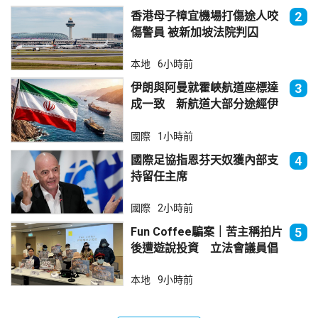
香港母子樟宜機場打傷途人咬
2
傷警員 被新加坡法院判囚
本地
6小時前
伊朗與阿曼就霍峽航道座標達
3
成一致 新航道大部分途經伊
朗領海
國際
1小時前
國際足協指恩芬天奴獲內部支
4
持留任主席
國際
2小時前
Fun Coffee騙案｜苦主稱拍片
5
後遭遊說投資 立法會議員倡
加強保障
本地
9小時前