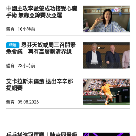
中國主攻李盈瑩成功接受心臟
手術 無緣亞錦賽及亞運
體育
16小時前
恩芬天奴或周三召開緊
精選
急會議 再有高層劃清界線
體育
23小時前
艾卡拉斯未傷癒 退出辛辛那
提網賽
體育
05.08.2026
乒乓橫濱冠軍賽丨陳幸同晉級