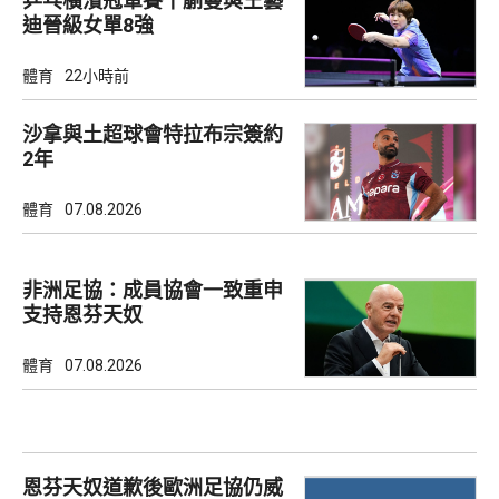
乒乓橫濱冠軍賽丨蒯曼與王藝
迪晉級女單8強
體育
22小時前
沙拿與土超球會特拉布宗簽約
2年
體育
07.08.2026
非洲足協：成員協會一致重申
支持恩芬天奴
體育
07.08.2026
恩芬天奴道歉後歐洲足協仍威