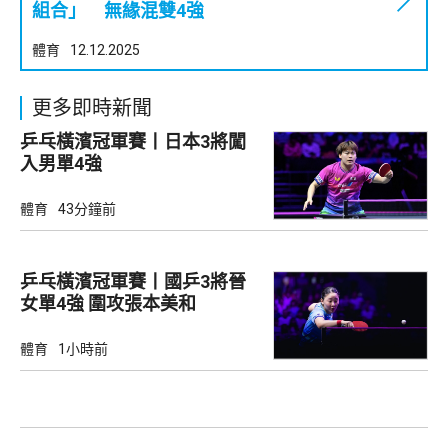
組合」 無緣混雙4強
體育
12.12.2025
更多即時新聞
乒乓橫濱冠軍賽丨日本3將闖
入男單4強
體育
43分鐘前
乒乓橫濱冠軍賽丨國乒3將晉
女單4強 圍攻張本美和
體育
1小時前