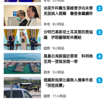
本地
2小時前
泌尿外科醫生葉維晉涉向未曾
2
見面病人開藥 醫委會繼續聆
訊
本地
8小時前
沙特巴基斯坦土耳其簽防務協
3
議 伊朗籲穆斯林團結
國際
9小時前
風暴白海豚逼近華東 料明晚
4
至周一登陸浙閩一帶
兩岸
5小時前
俄羅斯指萊比錫無人機事件是
5
「捏造挑釁」
國際
11小時前