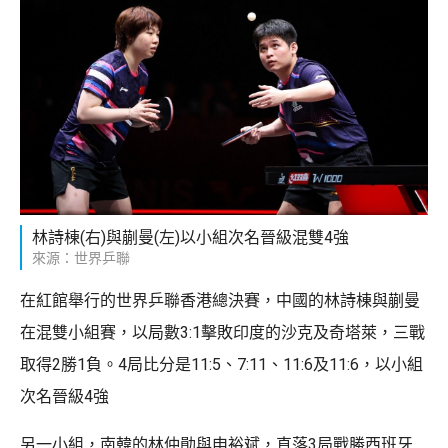
林詩棟(右)與蒯曼(左)以小組次名晉級混雙4強
來源：世界乒聯
在紅館舉行的世界乒聯香港總決賽，中國的林詩棟與蒯曼
在混雙小組賽，以局數3:1擊敗印度的沙克及奇塔萊，三戰
取得2勝1負。4局比分是11:5、7:11、11:6及11:6，以小組
次名晉級4強
另一小組，南韓的林仲勛與申裕斌，直落3局戰勝西班牙