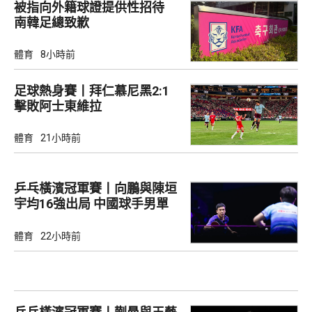
被指向外籍球證提供性招待
南韓足總致歉
體育
8小時前
足球熱身賽丨拜仁慕尼黑2:1
擊敗阿士東維拉
體育
21小時前
乒乓橫濱冠軍賽丨向鵬與陳垣
宇均16強出局 中國球手男單
全軍覆沒
體育
22小時前