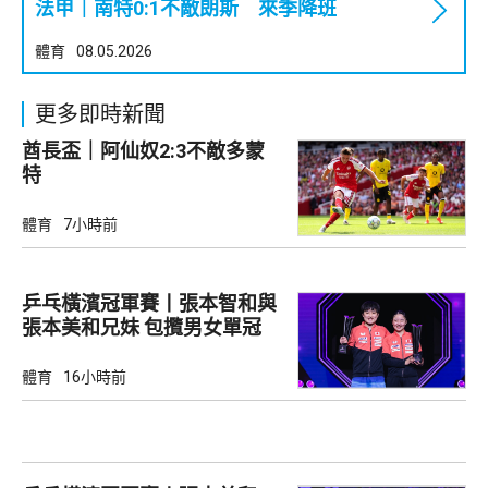
法甲｜南特0:1不敵朗斯 來季降班
體育
08.05.2026
更多即時新聞
酋長盃｜阿仙奴2:3不敵多蒙
特
體育
7小時前
乒乓橫濱冠軍賽丨張本智和與
張本美和兄妹 包攬男女單冠
軍
體育
16小時前