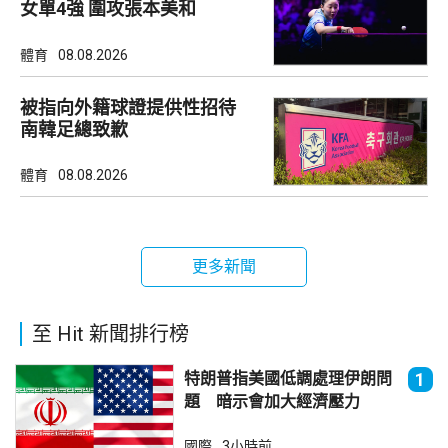
女單4強 圍攻張本美和
體育
08.08.2026
被指向外籍球證提供性招待
南韓足總致歉
體育
08.08.2026
更多新聞
至 Hit 新聞排行榜
特朗普指美國低調處理伊朗問
1
題 暗示會加大經濟壓力
國際
3小時前