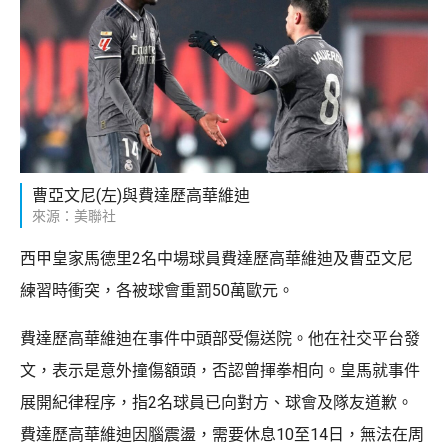
曹亞文尼(左)與費達歷高華維迪
來源：美聯社
西甲皇家馬德里2名中場球員費達歷高華維迪及曹亞文尼
練習時衝突，各被球會重罰50萬歐元。
費達歷高華維迪在事件中頭部受傷送院。他在社交平台發
文，表示是意外撞傷額頭，否認曾揮拳相向。皇馬就事件
展開紀律程序，指2名球員已向對方、球會及隊友道歉。
費達歷高華維迪因腦震盪，需要休息10至14日，無法在周