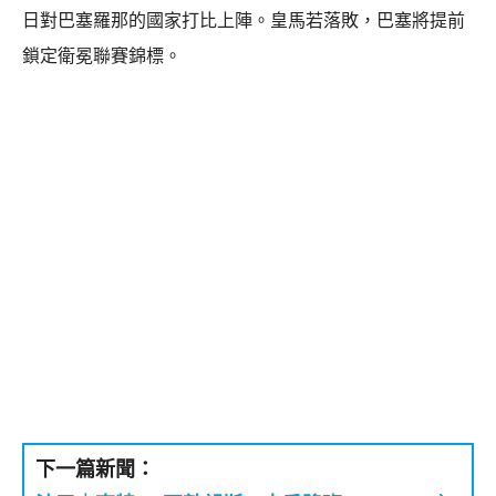
日對巴塞羅那的國家打比上陣。皇馬若落敗，巴塞將提前
鎖定衛冕聯賽錦標。
下一篇新聞：