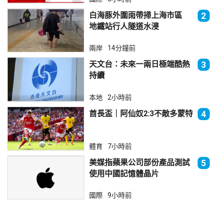
白海豚外圍雨帶掃上海市區
2
地鐵站行人隧道水浸
兩岸
14分鐘前
天文台：未來一兩日極端酷熱
3
持續
本地
2小時前
酋長盃｜阿仙奴2:3不敵多蒙特
4
體育
7小時前
美媒指蘋果公司部份產品測試
5
使用中國記憶體晶片
國際
9小時前