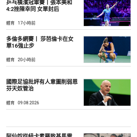
乒乓橫濱冠軍賽丨張本美和
4:2挫陳幸同 女單封后
體育
17小時前
多倫多網賽丨 莎芭倫卡在女
單16強止步
體育
20小時前
國際足協批評有人意圖削弱恩
芬天奴管治
體育
09.08.2026
阿仙奴從紐卡素羅致基馬雷