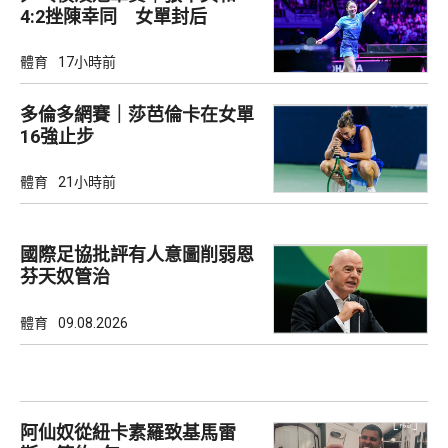
4:2挫陳幸同 女單封后
體育
17小時前
多倫多網賽｜莎芭倫卡在女單
16強止步
體育
21小時前
國際足協批評有人意圖削弱恩
芬天奴管治
體育
09.08.2026
阿仙奴從紐卡素羅致基馬雷