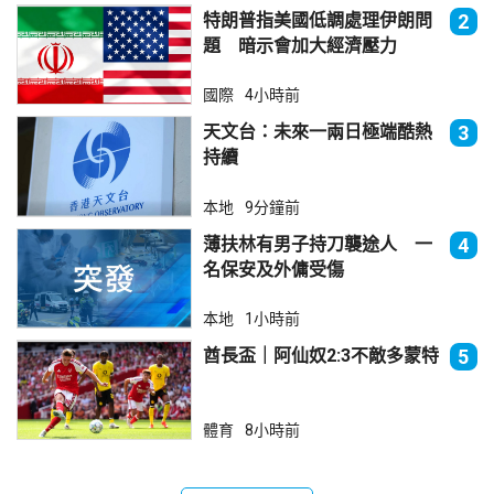
特朗普指美國低調處理伊朗問
2
題 暗示會加大經濟壓力
國際
4小時前
天文台：未來一兩日極端酷熱
3
持續
本地
9分鐘前
薄扶林有男子持刀襲途人 一
4
名保安及外傭受傷
本地
1小時前
酋長盃｜阿仙奴2:3不敵多蒙特
5
體育
8小時前