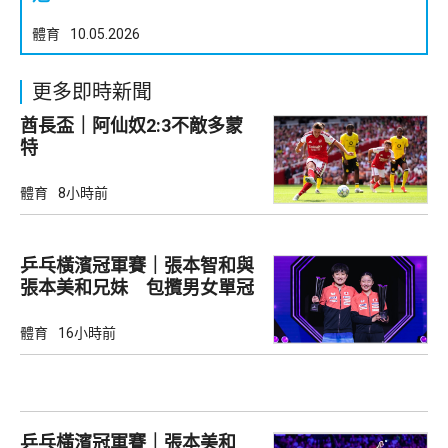
體育
10.05.2026
更多即時新聞
酋長盃｜阿仙奴2:3不敵多蒙
特
體育
8小時前
乒乓橫濱冠軍賽｜張本智和與
張本美和兄妹 包攬男女單冠
軍
體育
16小時前
乒乓橫濱冠軍賽｜張本美和