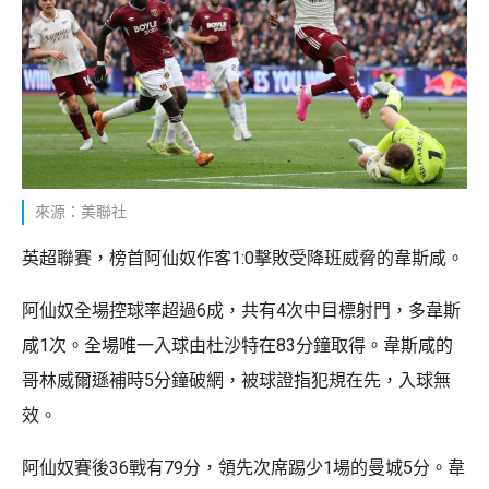
來源：美聯社
英超聯賽，榜首阿仙奴作客1:0擊敗受降班威脅的韋斯咸。
阿仙奴全場控球率超過6成，共有4次中目標射門，多韋斯
咸1次。全場唯一入球由杜沙特在83分鐘取得。韋斯咸的
哥林威爾遜補時5分鐘破網，被球證指犯規在先，入球無
效。
阿仙奴賽後36戰有79分，領先次席踢少1場的曼城5分。韋