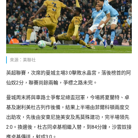
來源：美聯社
英超聯賽，次席的曼城主場3:0擊敗水晶宮，落後榜首的阿
仙奴2分，聯賽尚餘兩輪，爭標之路未完。
曼城周末將與車路士爭奪足總盃冠軍，今場將夏蘭特、卓
基及謝利美杜古列作後備，結果上半場由菲爾科頓兩度交
出助攻，先後由安東尼施美安及馬莫殊建功，完半場領先
2:0。換邊後，杜古同卓基相繼入替，到84分鐘，沙雲奴接
應卓基傳送，射成3:0。