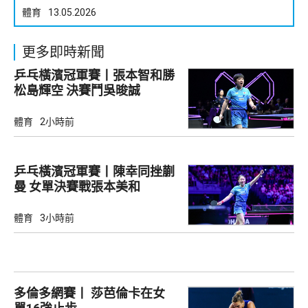
體育
13.05.2026
更多即時新聞
乒乓橫濱冠軍賽丨張本智和勝
松島輝空 決賽鬥吳晙誠
體育
2小時前
乒乓橫濱冠軍賽丨陳幸同挫蒯
曼 女單決賽戰張本美和
體育
3小時前
多倫多網賽丨 莎芭倫卡在女