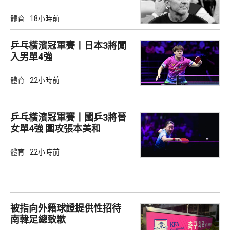
體育
18小時前
乒乓橫濱冠軍賽丨日本3將闖
入男單4強
體育
22小時前
乒乓橫濱冠軍賽丨國乒3將晉
女單4強 圍攻張本美和
體育
22小時前
被指向外籍球證提供性招待
南韓足總致歉