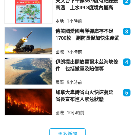
天文台下午錄36.9度有紀錄最
2
高溫 上水39.8度境內最高
本地
1小時前
傳美國愛國者導彈庫存不足
3
1700枚 副防長促加快生產武
器
國際
7小時前
伊朗提出開放霍爾木茲海峽條
4
件 包括撤軍及賠償等
國際
9小時前
加拿大卑詩省山火快速蔓延
5
省長宣布進入緊急狀態
國際
10小時前
更多新聞