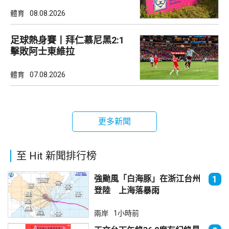
體育
08.08.2026
足球熱身賽丨拜仁慕尼黑2:1
擊敗阿士東維拉
體育
07.08.2026
更多新聞
至 Hit 新聞排行榜
強颱風「白海豚」在浙江台州
1
登陸 上海落暴雨
兩岸
1小時前