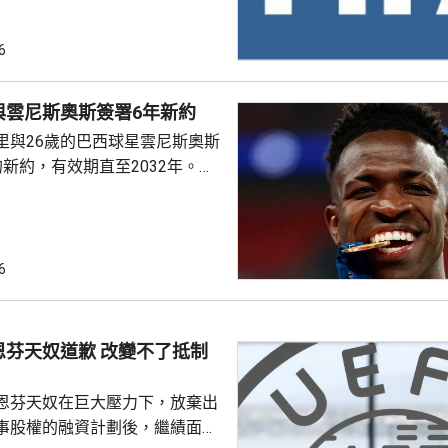
是撤回出售賽事股權的提議，第
6
這類破壞比賽面貌的行徑絕不再
件仍未達到。聲明同時重申對恩
與雲尼斯奧斯簽署6年新約
際足協主席失去信心。國際職業
里與26歲的巴西球星雲尼斯奧斯
指責恩芬天奴嚴重濫用職權。
新約，有效期直至2032年。雙
是雲尼斯奧斯原有
年。早前有報道指，英超阿仙奴
盟。雲尼斯奧斯在2018年由巴甲
皇馬，先後上陣375場賽事，入
6
助皇馬奪得14項錦標，包括三度
及兩次成為歐聯冠軍。皇馬形容
隊會歷史上最成功時期之一的關
恩芬天奴道歉 改變不了抵制
恩芬天奴在巨大壓力下，放棄出
事股權的融資計劃後，繼績面臨