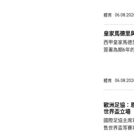
的威脅。 歐洲足協發表聲明，指他們提出了明
確條件，第一
體育
06.08.202
二是必須確保
犯。但這些條
皇家馬德里
芬天奴擔任國
西甲皇家馬德
足球員協會則
簽署為期6年的
方未有透露財務條款。 今年
合約的最後一
有意羅致他加
法林明高轉投
體育
06.08.202
了128球，協
西甲封王，以
雲尼斯奧斯是
歐洲足協：
鍵球員。
世界盃立場
國際足協主席
售世界盃等賽