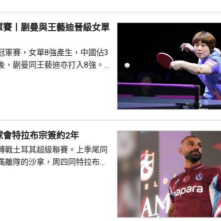
美國的賈哈，8強對手是南韓的吳
禹珍就會硬撼頭號種子松島輝
軍賽丨蒯曼與王藝迪晉級女單
冠軍賽，女單8強產生，中國佔3
後，蒯曼同王藝迪亦打入8強。
蒯曼，晚上在16強面對羅馬尼亞
太大考驗，連贏11:7、11:6及
日本的早日希娜爭入4強。早日希
1淘汰中華台北的葉伊恬。 王藝
對中華台北的鄭怡靜，首局打至
球會特拉布宗簽約2年
:16，但之後表現漸入佳境，連
轉戰土耳其超級聯賽。上季尾同
及11:8反勝，8強會遇...
滿離隊的沙拿，周四同特拉布宗
年薪酬1700萬歐元。他在球會主
式，獲數以千計的球迷歡呼。沙
過會受到球迷熱烈歡迎，他今次
拉布宗奪取錦標及榮譽。 特拉