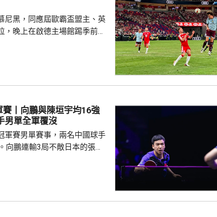
慕尼黑，同應屆歐霸盃盟主、英
拉，晚上在啟德主場館踢季前熱
 拜仁上半場攻勢佔
門，其中阿利安伊巴謙莫域曾施
線，之後阿歷山大柏夫洛域在禁
維拉門將比蘇治救出。湯比斯卓
無助而回。到36分鐘，拜仁在左
由南韓後衛金玟哉頂入，打破僵
軍賽丨向鵬與陳垣宇均16強
場未見具威脅的組織及攻門。 下
國球手男單全軍覆沒
曾有一次罰球，但...
冠軍賽男單賽事，兩名中國球手
步。向鵬連輸3局不敵日本的張本
11、8:11及8:11。陳垣宇同樣3
的張禹珍，至此參賽的4名中國
布倫，先失
三局反勝斯洛文尼亞的約奇克，
另外，德國的邱黨以