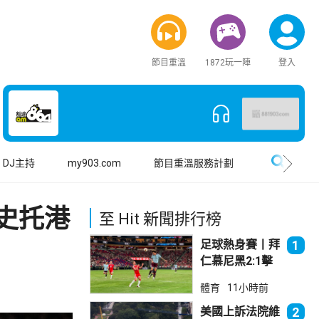
節目重溫
1872玩一陣
登入
搜尋
DJ主持
my903.com
節目重溫服務計劃
史托港
至 Hit 新聞排行榜
足球熱身賽丨拜
1
仁慕尼黑2:1擊
敗阿士東維拉
體育
11小時前
美國上訴法院維
2