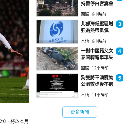
持暫停白宮宴會
廳項目
國際
6小時前
北部灣低壓區增
3
強為熱帶低氣
壓 天文台指對
本地
6小時前
本港直接威脅不
大
一對中國籍父女
4
泰國騎電單車失
控墮崖 1死1
國際
12小時前
傷
狗隻將軍澳寵物
5
公園散步後不適
死亡 警列雜項
本地
11小時前
跟進
更多新聞
:0，將於本月