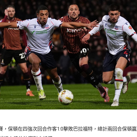
賽，保頓在四強次回合作客1:0擊敗巴拉福特，總計兩回合保頓贏2