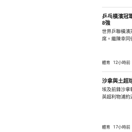
局數3:1戰勝
晙誠。至於張
乒乓橫濱冠
空。
8強
世界乒聯橫濱
席。繼陳幸同
賽事2號種子
的施素絲，未遇
11:6，將與
體育
12小時前
娜是以局數3:
迪在16強面
沙拿與土超
「刁時」輸14
埃及前鋒沙拿
贏11:8、11:5
英超利物浦約
簽約兩年，每
場出席簽約儀
拿表示，無想
加盟是希望為特
體育
17小時前