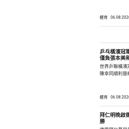
下台壓力。國
特召開緊急危
歉；國際足協
體育
06.08.202
天奴，但承認
誤，已致函理
諾會確保類似事件不再
恩芬天奴作出
乒乓橫濱冠軍
等國際足協相關
僅負張本美
世界乒聯橫濱
陳幸同順利晉
戰5局，2:3
無緣出線。 陳幸同在次圈對陣法國的帕維迪，
全場控制大局下，
體育
06.08.202
橫掃；陳熠硬
先兩局13:1
拜仁明晚啟
氣勢，張本美和
勝