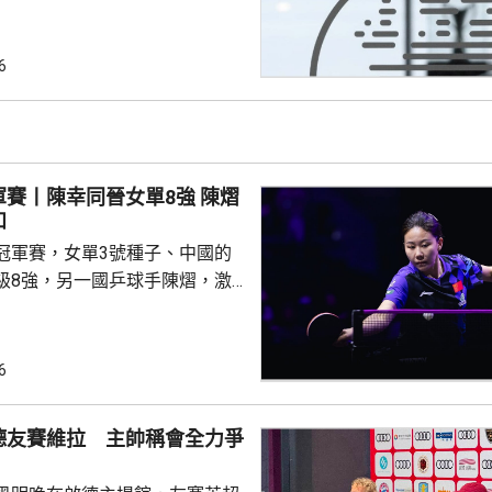
際足協領導層在摩洛哥首都拉巴
機會議，恩芬天奴承認錯誤及道
會後發聲明，重申全力支持恩芬
6
出售賽事股權的計劃是犯下錯
事會和211個成員協會道歉，承
發生。 歐洲足協表示，
道歉，改變不了他們抵制世界盃
賽丨陳幸同晉女單8強 陳熠
賽事的立場，他們對恩芬...
和
冠軍賽，女單3號種子、中國的
級8強，另一國乒球手陳熠，激
僅負頭號種子、日本的張本美和，
以直落3局11:8、11:2及11:2
6
撼張本美和，過程緊湊，她在領
1及11:9的大好形勢下，未能保持
德友賽維拉 主帥稱會全力爭
絕地反擊 ，連追3局11: 5、
12:10及11:5逆轉晉級。 男單16強...