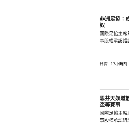
布宗向土耳其
將獲得以他命
另加每個球季
非洲足協：
奴
國際足協主席
事股權承認錯
全力支持後，
協會一致重申
非洲足球的支
體育
17小時前
際足協承諾審
進行良好管治及增加
態，與歐洲足
申，對恩芬天
恩芬天奴道
心，只要他繼續
盃等賽事
國際足協主席
事股權承認錯
持後，仍未能