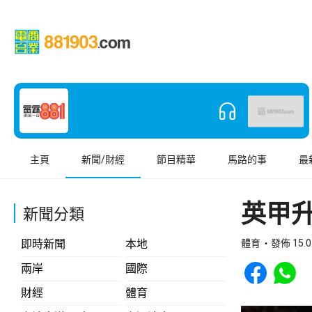
主頁
新聞/財經
節目精華
馬路的事
最
英甲
新聞分類
即時新聞
本地
體育
發佈 15.0
Share to Face
Share t
兩岸
國際
財經
體育