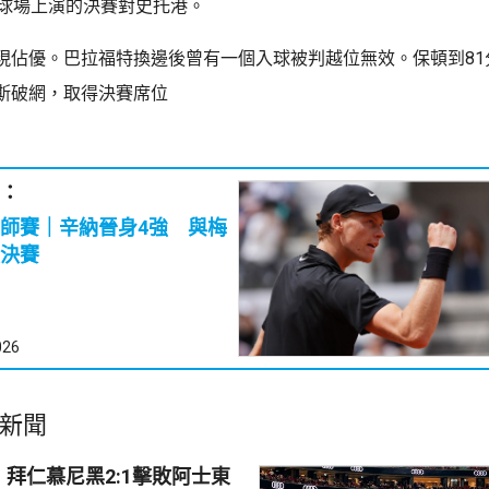
萊球場上演的決賽對史托港。
現佔優。巴拉福特換邊後曾有一個入球被判越位無效。保頓到81
斯破網，取得決賽席位
：
師賽｜辛納晉身4強 與梅
決賽
026
新聞
拜仁慕尼黑2:1擊敗阿士東