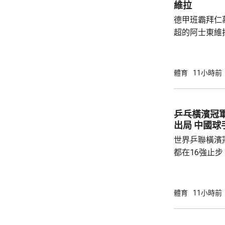
維拉
德甲班霸拜仁
超的阿士東維
身賽。拜仁最終贏2:1。
優，有多次埋
射，貼柱出底
體育
11小時前
區頂起腳，被
夫亦曾抽射，
路開出罰球，
乒乓橫濱冠
局。維拉上半
出局 中
半場初段，維拉
世界乒聯橫濱
都在16強止
智和，比分是7:
局，輸給南韓
球手，全軍覆沒。 法國的艾歷斯勒
體育
11小時前
一局下，連追
會與張本智和爭入4強。 