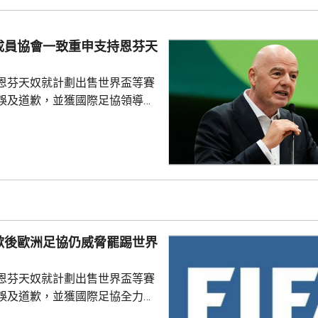
證券交易所提交的聲明指，沙特
字命名產品銷售額的20%分成，
的附加獎金。
成員協會一致重申支持恩芬天
恩芬天奴就計劃出售世界盃等賽
誤及道歉，並獲國際足協領導層
非洲足協亦發聲明指，54個成員
支持恩芬天奴，感謝他多年來對
持。主席莫特塞佩表示，歡迎國
查今次爭議事件，但同時呼籲要
透明度。 非洲足協的表
協的立場完全不同。歐洲足協重
奴擔任國際足協主席已失去信
歉後歐洲足協仍威脅罷踢世界
留任，將抵制未來的世界盃...
恩芬天奴就計劃出售世界盃等賽
誤及道歉，並獲國際足協全力支
化解歐洲足協杯葛世界盃等賽事