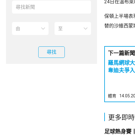
24日在溫布
保頓上半場表
替的沙維西蒙
尋找
下一篇新聞
羅馬網球大
韋迪夫爭入
體育
14.05.2
更多即時
足球熱身賽丨