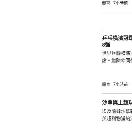
球手，全軍覆沒。 法國的艾歷斯勒
體育
7小時前
一局下，連追
會與張本智和爭入4強。 
局數3:1戰勝
晙誠。至於張
乒乓橫濱冠
空。
8強
世界乒聯橫濱
席。繼陳幸同
賽事2號種子
的施素絲，未遇
11:6，將與
體育
7小時前
娜是以局數3:
迪在16強面
沙拿與土超
「刁時」輸14
埃及前鋒沙拿
贏11:8、11:5
英超利物浦約
簽約兩年，每