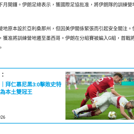
下月開鑼。伊朗足總表示，獲國際足協批准，將伊朗隊的訓練營
營地原本設於亞利桑那州，但因美伊關係緊張而引起安全關注。
，獲准將訓練營地遷至墨西哥。伊朗在分組賽被編入G組，首戰將
。
：
｜拜仁慕尼黑3:0擊敗史特
為本土雙冠王
026