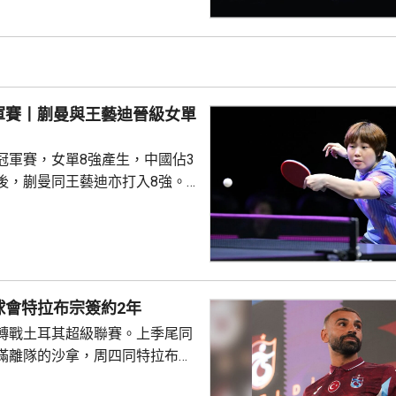
布倫，先失
三局反勝斯洛文尼亞的約奇克，
另外，德國的邱黨以
美國的賈哈，8強對手是南韓的吳
禹珍就會硬撼頭號種子松島輝
軍賽丨蒯曼與王藝迪晉級女單
冠軍賽，女單8強產生，中國佔3
後，蒯曼同王藝迪亦打入8強。
蒯曼，晚上在16強面對羅馬尼亞
太大考驗，連贏11:7、11:6及
日本的早日希娜爭入4強。早日希
1淘汰中華台北的葉伊恬。 王藝
對中華台北的鄭怡靜，首局打至
球會特拉布宗簽約2年
:16，但之後表現漸入佳境，連
轉戰土耳其超級聯賽。上季尾同
及11:8反勝，8強會遇...
滿離隊的沙拿，周四同特拉布宗
年薪酬1700萬歐元。他在球會主