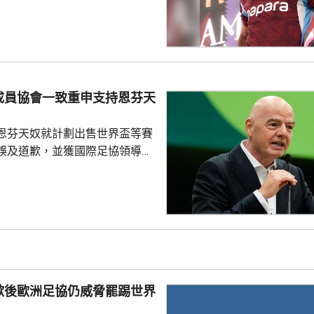
式，獲數以千計的球迷歡呼。沙
過會受到球迷熱烈歡迎，他今次
拉布宗奪取錦標及榮譽。 特拉
證券交易所提交的聲明指，沙特
字命名產品銷售額的20%分成，
的附加獎金。
成員協會一致重申支持恩芬天
恩芬天奴就計劃出售世界盃等賽
誤及道歉，並獲國際足協領導層
非洲足協亦發聲明指，54個成員
支持恩芬天奴，感謝他多年來對
持。主席莫特塞佩表示，歡迎國
查今次爭議事件，但同時呼籲要
透明度。 非洲足協的表
協的立場完全不同。歐洲足協重
奴擔任國際足協主席已失去信
歉後歐洲足協仍威脅罷踢世界
留任，將抵制未來的世界盃...