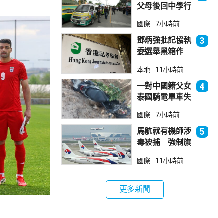
父母後回中學行
兇 累計最少8
國際
7小時前
死23傷
鄧炳強批記協執
3
委選舉黑箱作
業 警告如危害
本地
11小時前
國安一定「釘死
你」
一對中國籍父女
4
泰國騎電單車失
控墮崖 1死1
國際
7小時前
傷
馬航就有機師涉
5
毒被捕 強制旗
下所有機師接受
國際
11小時前
毒品檢測
更多新聞