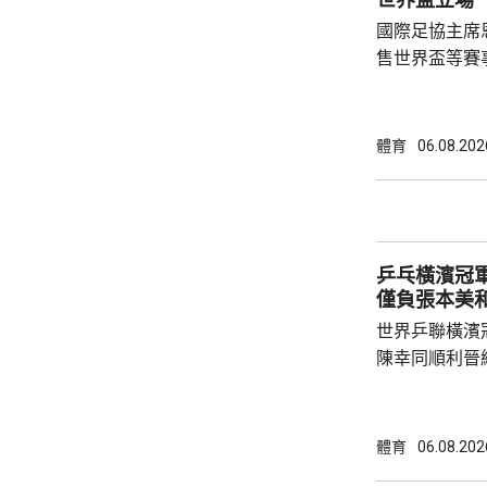
國際足協主席
售世界盃等賽
下台壓力。國
特召開緊急危
歉；國際足協
體育
06.08.202
天奴，但承認
誤，已致函理
諾會確保類似事件不再
恩芬天奴作出
乒乓橫濱冠軍
等國際足協相關
僅負張本美
世界乒聯橫濱
陳幸同順利晉
戰5局，2:3
無緣出線。 陳幸同在次圈對陣法國的帕維迪，
全場控制大局下，
體育
06.08.202
橫掃；陳熠硬