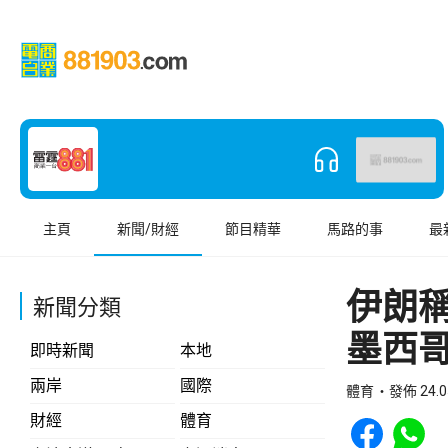
主頁
新聞/財經
節目精華
馬路的事
最
伊朗
新聞分類
墨西
即時新聞
本地
兩岸
國際
體育
發佈 24.0
Share to Face
Share t
財經
體育