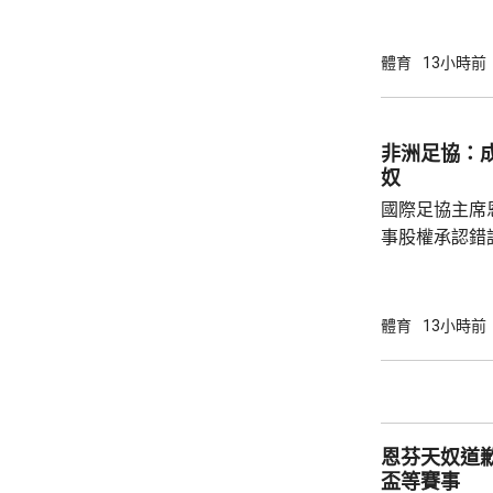
場出席簽約儀
拿表示，無想
加盟是希望為特
體育
13小時前
布宗向土耳其
將獲得以他命
另加每個球季
非洲足協：
奴
國際足協主席
事股權承認錯
全力支持後，
協會一致重申
非洲足球的支
體育
13小時前
際足協承諾審
進行良好管治及增加
態，與歐洲足
申，對恩芬天
恩芬天奴道
心，只要他繼續
盃等賽事