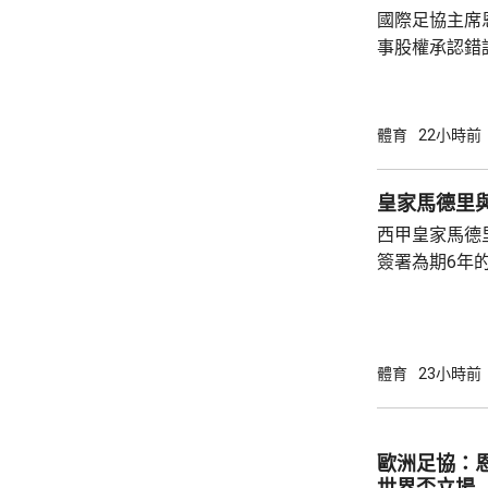
國際足協主席
事股權承認錯
持後，仍未能
的威脅。 歐洲足協發表聲明，指他們提出了明
確條件，第一
體育
22小時前
二是必須確保
犯。但這些條
皇家馬德里
芬天奴擔任國
西甲皇家馬德
足球員協會則
簽署為期6年的
方未有透露財務條款。 今年
合約的最後一
有意羅致他加
法林明高轉投
體育
23小時前
了128球，協
西甲封王，以
雲尼斯奧斯是
歐洲足協：
鍵球員。
世界盃立場