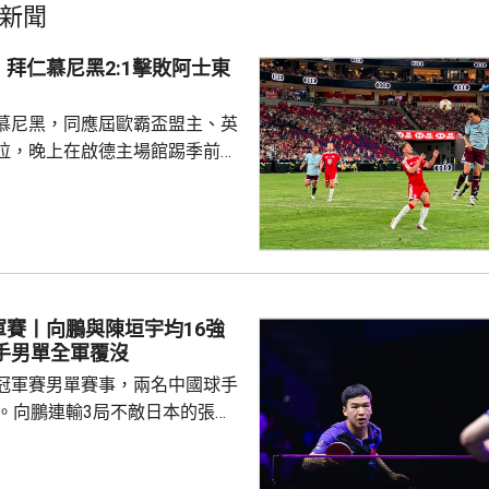
新聞
拜仁慕尼黑2:1擊敗阿士東
慕尼黑，同應屆歐霸盃盟主、英
拉，晚上在啟德主場館踢季前熱
 拜仁上半場攻勢佔
門，其中阿利安伊巴謙莫域曾施
線，之後阿歷山大柏夫洛域在禁
維拉門將比蘇治救出。湯比斯卓
無助而回。到36分鐘，拜仁在左
由南韓後衛金玟哉頂入，打破僵
軍賽丨向鵬與陳垣宇均16強
場未見具威脅的組織及攻門。 下
國球手男單全軍覆沒
曾有一次罰球，但...
冠軍賽男單賽事，兩名中國球手
步。向鵬連輸3局不敵日本的張本
11、8:11及8:11。陳垣宇同樣3
的張禹珍，至此參賽的4名中國