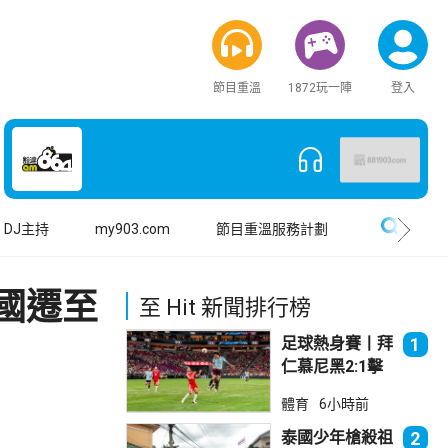
節目重溫
1872玩一陣
登入
搜尋
DJ主持
my903.com
節目重溫服務計劃
國遷至
至 Hit 新聞排行榜
足球熱身賽丨拜
1
仁慕尼黑2:1擊
敗阿士東維拉
體育
6小時前
泰國少年槍殺祖
2