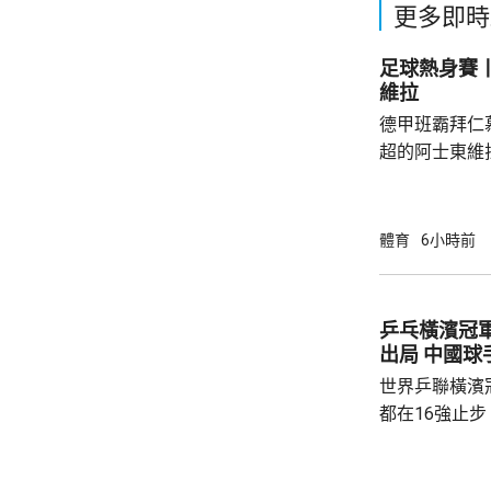
更多即時
足球熱身賽丨
維拉
德甲班霸拜仁
超的阿士東維
身賽。拜仁最終贏2:1。
優，有多次埋
射，貼柱出底
體育
6小時前
區頂起腳，被
夫亦曾抽射，
路開出罰球，
乒乓橫濱冠
局。維拉上半
出局 中
半場初段，維拉
世界乒聯橫濱
都在16強止
智和，比分是7:
局，輸給南韓