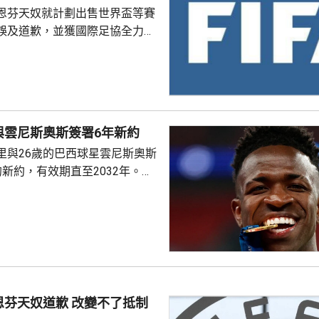
恩芬天奴就計劃出售世界盃等賽
誤及道歉，並獲國際足協全力支
化解歐洲足協杯葛世界盃等賽事
是撤回出售賽事股權的提議，第
這類破壞比賽面貌的行徑絕不再
件仍未達到。聲明同時重申對恩
與雲尼斯奧斯簽署6年新約
際足協主席失去信心。國際職業
里與26歲的巴西球星雲尼斯奧斯
指責恩芬天奴嚴重濫用職權。
新約，有效期直至2032年。雙
是雲尼斯奧斯原有
年。早前有報道指，英超阿仙奴
盟。雲尼斯奧斯在2018年由巴甲
皇馬，先後上陣375場賽事，入
助皇馬奪得14項錦標，包括三度
及兩次成為歐聯冠軍。皇馬形容
隊會歷史上最成功時期之一的關
恩芬天奴道歉 改變不了抵制