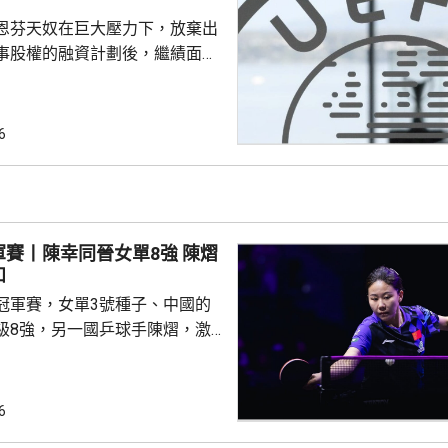
恩芬天奴在巨大壓力下，放棄出
事股權的融資計劃後，繼績面臨
際足協領導層在摩洛哥首都拉巴
機會議，恩芬天奴承認錯誤及道
會後發聲明，重申全力支持恩芬
6
出售賽事股權的計劃是犯下錯
事會和211個成員協會道歉，承
發生。 歐洲足協表示，
道歉，改變不了他們抵制世界盃
賽丨陳幸同晉女單8強 陳熠
賽事的立場，他們對恩芬...
和
冠軍賽，女單3號種子、中國的
級8強，另一國乒球手陳熠，激
僅負頭號種子、日本的張本美和，
以直落3局11:8、11:2及11:2
6
撼張本美和，過程緊湊，她在領