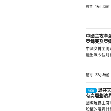
16強將迎戰羅馬尼
體育
16小時前
日本的伊藤美誠
贏3局11:1、
南韓的李恩惠
11:3、12:10
中國主攻李盈
亞錦賽及亞
中國女排主將
能出戰今個月
古屋亞運。 李盈瑩在社交平台發文，指因為心
臟出狀況，成
養。經過綜合
體育
22小時前
運會，感到遺
提，接下來專
恩芬
精選
態。祝願國家
有高層劃清
痊愈之後，再次踏上賽
國際足協主席
家女排訓練，亦
股權的融資計