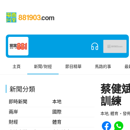
主頁
新聞/財經
節目精華
馬路的事
最
蔡健
新聞分類
訓練
即時新聞
本地
兩岸
國際
本地, 體育
發佈 
Share to Face
Share t
財經
體育