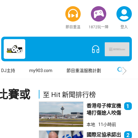
節目重溫
1872玩一陣
登入
搜尋
DJ主持
my903.com
節目重溫服務計劃
比賽或
至 Hit 新聞排行榜
香港母子樟宜機
1
場打傷途人咬傷
警員 被新加坡
本地
11小時前
法院判囚
國際足協承認出
2