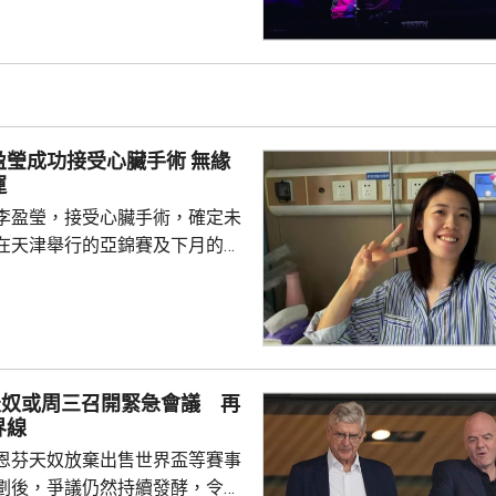
亞的施素絲。 王藝迪對戰
，首局先輸8:11的情況下，連
11:9及11:3出線16強。陳褶出戰
，在連輸2局的劣勢下，連追3局
及11:3實現逆轉，...
瑩成功接受心臟手術 無緣
運
李盈瑩，接受心臟手術，確定未
在天津舉行的亞錦賽及下月的名
功接受手術，現已出院回家休
評估，確定無緣本屆亞錦賽與亞
憾，強調健康永遠是一切的前
注術後康復，一步一步調整狀
天奴或周三召開緊急會議 再
隊在賽事中取得好成績，也期待
界線
場。 李盈瑩4月跟隨國
恩芬天奴放棄出售世界盃等賽事
列入中國女排30人大名單...
劃後，爭議仍然持續發酵，令他