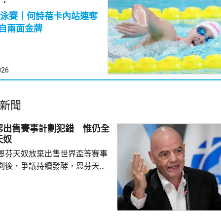
：
泳賽｜何詩蓓卡內站連奪
0自兩面金牌
026
新聞
認出售賽事計劃犯錯 惟仍全
天奴
恩芬天奴放棄出售世界盃等賽事
劃後，爭議持續發酵，恩芬天奴
。國際足協領導層周三在摩洛哥
開緊急危機會議，據報會議時間
恩芬天奴發言時承認錯誤及道
會繼續出任主席。 與會的包