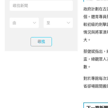
政府計劃在古
個。體育專員
較初級的劍擊
情況與將軍澳
大。
尋找
蔡健斌指出，
盃，總觀眾人
數。
對於專館每次
省卻場館間搬