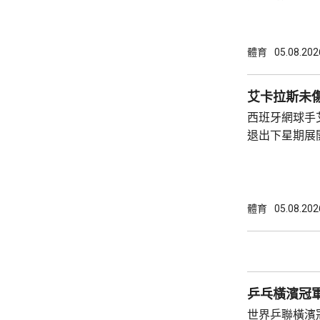
面臨下台壓力
層，周三在摩
尋求解決方案。 在會前再有國際足協高
體育
05.08.202
芬天奴劃清界
奴領隊雲加發
劃，他都是透
西班牙網球手
劃絕對有必要
退出下星期展
國際足協能以
表示，知道艾
動...
場，祝願他早日康
第二的艾卡拉
賽後，一直養
體育
05.08.202
以及溫布頓錦
社交平台上載
他亦已報名參
尋求衛冕。
乒乓橫濱冠
世界乒聯橫濱