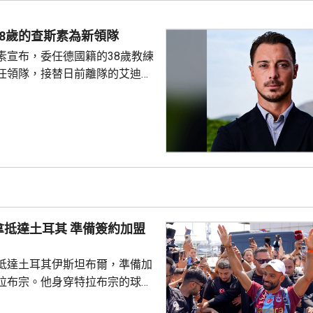
夫斯特倫和其他管理委員會成
重申全力支持恩芬天奴，但承認
8歲的查斯素為新領隊
的計劃是犯下錯誤，相關程序本
素宣布，委任德國籍的38歲教練
式處理，強調無意將國際足協
任領隊，接替日前離隊的艾迪賀
前往西班牙，督促球隊的季前操
23年連奪兩屆聯賽冠軍，之後轉為
吉達艾阿里。他將是英超歷來第
，新球季首場領軍比賽是本月23
浦。
耳其 準備簽約加盟
抵達土耳其伊斯坦布爾，準備加
拉布宗。他身穿特拉布宗的球
數以百計球迷迎接，再前往接受