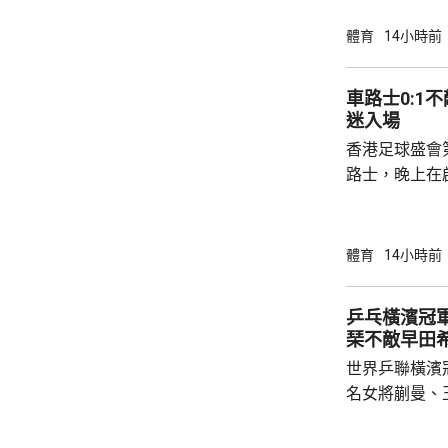
體檢。他在社
家見面。 34歲的沙拿上季同效力了9年的英超
體育
14小時前
球會利物浦約
二，特拉布宗
車路士0:1不敵祖雲斯 
表示周四將舉
迷入場
第四大球會，
香港足球盛會
比錫達斯，上季
路士，晚上在
達斯。上半場
腳，打成0:0
打破僵局，後
體育
14小時前
網， 鎖定1:0勝局直
現 超過4.3萬名觀眾入場觀賽，氣氛熱烈。有
乒乓橫濱冠軍
祖雲達斯球迷
琹不敵早田
更緊湊，亦提
世界乒聯橫濱
與家人來港支持
名女將蒯曼、
單16強。 蒯曼出戰印度的巴特拉，未遇太大
考驗，以直落3局