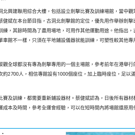
洞北興建聯用綜合大樓，包括設立劍擊比賽及訓練場館，當中觀眾
蔡健斌在本台節目指，古洞北劍擊館的定位，優先用作舉辦劍擊
訓練，其餘時間為了盡用場地，可用作其他運動用途。他指出，
單車館不一樣，只須在平地鋪設儀器就能訓練，可塑性較其他專
縱觀全球都沒有專為劍擊專用的一個主場館，參考前年在港舉行
次約2700人，相信專館設有1000個座位，加上臨時座位，足以
比賽及訓練，都需要重新鋪設器材。蔡健斌認為，日後所有器材
運成本及時間，參考全運會經驗，可以在短時間內將場館還原用