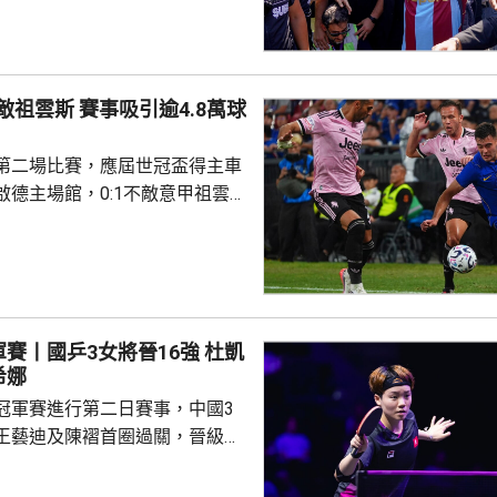
交平台發布短片，指很快會同大
滿後離隊，回復自由身。到周
宣布正洽談簽入沙拿，球會主席
賽事吸引逾4.8萬球
行簽約儀式。特拉布宗是土耳其
緊次於費倫巴治、加拉塔沙雷及
第二場比賽，應屆世冠盃得主車
取得聯賽季軍，將參與歐霸...
啟德主場館，0:1不敵意甲祖雲
雙方互有攻勢，但都欠臨門一
平手。換邊後68分鐘，祖雲達斯
備入替的錫高華禁區外勁射破
至完場。 球迷滿意兩隊表
賽丨國乒3女將晉16強 杜凱
盛讚錫高華射入世界波，令賽事
希娜
升陣中士氣。有台灣初中生特意
冠軍賽進行第二日賽事，中國3
祖雲達斯，...
王藝迪及陳褶首圈過關，晉級女
11:1、11:7及11:7勝出，在