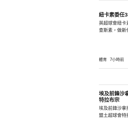
括秘書長格拉
員，會後聲明
紐卡素委任3
出售賽事股權
英超球會紐卡
應以不同的方
查斯素，做新
理...
維。他會立即
練。 查斯素曾執教奧地利的薩爾斯堡，在
2021至20
帶領沙特球會
體育
7小時前
二年輕的領隊
日主場對利物
埃及前鋒沙拿抵達土
特拉布宗
埃及前鋒沙拿
盟土超球會特
衣，抵步後獲