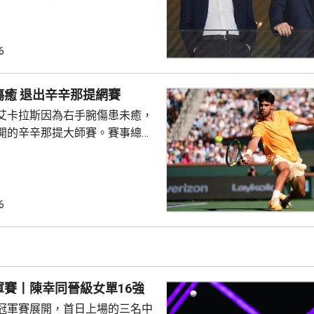
。報道指，他召集國際足協高
洛哥召開緊急會議磋商，期望能
層與恩
6
線。擔任全球發展總監的前阿仙
聲明指，沒有參與這項戰略計
艾卡拉斯未傷癒 退出辛辛那提網賽
過傳媒報道才得知，認為取消計
艾卡拉斯因為右手腕傷患未癒，
，亦母庸置疑，堅信一個獨立的
開的辛辛那提大師賽。賽事總監
承諾、透明及誠信服務足球運
卡拉正盡力，希望盡快重返賽
復，未來再參賽。 世界排名
斯，自4月中參加巴塞羅那公開
傷未再參賽，缺席法國公開賽，
6
標賽等多項草地賽事。他近期在
照片及短片，顯示有進行訓練，
加本月下旬開鑼的美國公開賽，
軍賽丨陳幸同晉級女單16強
冠軍賽展開，首日上場的三名中