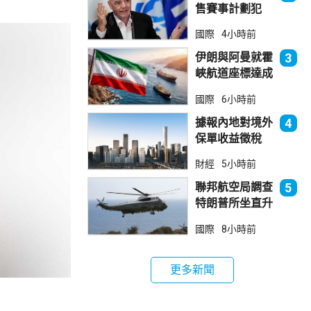
售賽事計劃犯
錯 惟仍全力支
國際
4小時前
持恩芬天奴
伊朗與阿曼就霍
3
峽航道座標達成
一致 新航道大
國際
6小時前
部分途經伊朗領
海
據報內地對境外
4
保單收益徵稅
20% 保誠滙控
財經
5小時前
倫敦股價急跌
聯邦航空局調查
5
特朗普所坐直升
機遭遇的飛行安
國際
8小時前
全事件
更多新聞