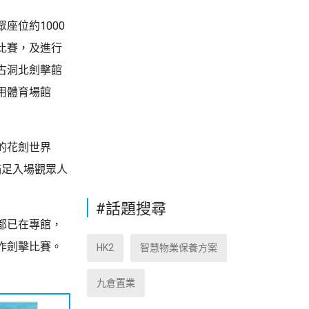
座位約1000
比賽，及進行
古洞北劍擊館
用體育場館
的花劍世界
滿足入場觀眾人
#話題搜尋
都已在專館，
作劍擊比賽。
HK2
智慧物業保養方案
九倉置業