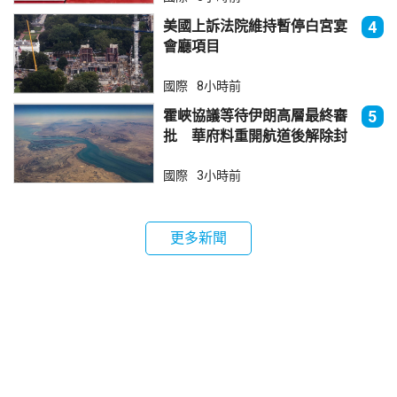
美國上訴法院維持暫停白宮宴
4
會廳項目
國際
8小時前
霍峽協議等待伊朗高層最終審
5
批 華府料重開航道後解除封
鎖
國際
3小時前
更多新聞