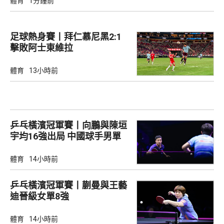
體育
1分鐘前
足球熱身賽丨拜仁慕尼黑2:1
擊敗阿士東維拉
體育
13小時前
乒乓橫濱冠軍賽丨向鵬與陳垣
宇均16強出局 中國球手男單
全軍覆沒
體育
14小時前
乒乓橫濱冠軍賽丨蒯曼與王藝
迪晉級女單8強
體育
14小時前