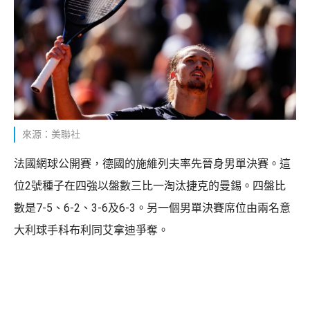
來源：美聯社
法國網球公開賽，德國的施維列夫率先晉身男單決賽。這
位2號種子在四強以盤數三比一淘汰捷克的曼錫。四盤比
數是7-5、6-2、3-6及6-3。另一個男單決賽席位由兩名意
大利球手科布利同艾拿迪爭奪。