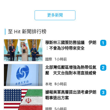
更多新聞
至 Hit 新聞排行榜
穆斯林三國簽防務協議 伊朗
1
︰不會為沙特帶來安全
國際
1小時前
北部灣低壓區增強為熱帶低氣
2
壓 天文台指對本港直接威脅
不大
本地
8小時前
據報美軍高層提出須考慮伊朗
3
戰事退出方案
國際
5小時前