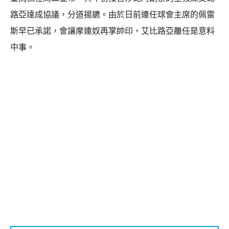
路亞達成協議，分道揚鑣。由於日前連任球會主席的佩雷
斯早已承諾，會讓摩連奴再掌帥印，艾比路亞離任是意料
中事。