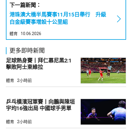
下一篇新聞：
港珠澳大橋半馬賽事11月15日舉行 升級
白金級賽事增設十公里組
體育
10.06.2026
更多即時新聞
足球熱身賽丨拜仁慕尼黑2:1
擊敗阿士東維拉
體育
2小時前
乒乓橫濱冠軍賽丨向鵬與陳垣
宇均16強出局 中國球手男單
全軍覆沒
體育
2小時前