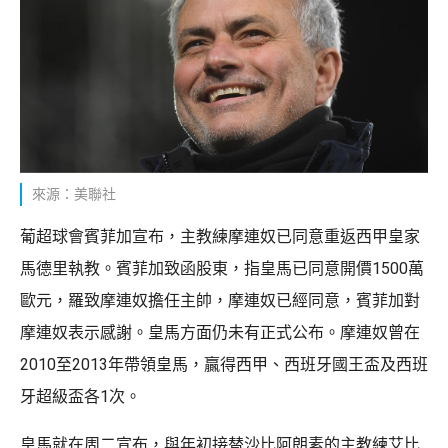
來源：美聯社
葡超球會賓菲加宣布，主教練摩連奴已同意重返西甲皇家
馬德里執教。賓菲加致函股東，指皇馬已同意開價1500萬
歐元，羅致摩連奴擔任主帥，摩連奴已經同意，賓菲加對
摩連奴表示感謝。皇馬方面仍未有正式公布。摩連奴曾在
2010至2013年帶領皇馬，贏得西甲、西班牙國王盃及西班
牙超級盃各1次。
皇馬就在周二宣布，與年初接替沙比阿朗素的主教練艾比