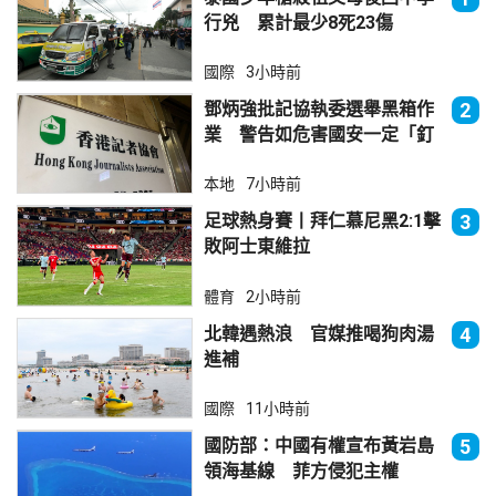
行兇 累計最少8死23傷
國際
3小時前
鄧炳強批記協執委選舉黑箱作
2
業 警告如危害國安一定「釘
死你」
本地
7小時前
足球熱身賽丨拜仁慕尼黑2:1擊
3
敗阿士東維拉
體育
2小時前
北韓遇熱浪 官媒推喝狗肉湯
4
進補
國際
11小時前
國防部：中國有權宣布黃岩島
5
領海基線 菲方侵犯主權