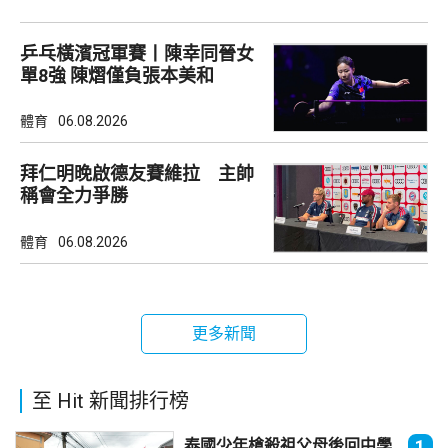
乒乓橫濱冠軍賽丨陳幸同晉女
單8強 陳熠僅負張本美和
體育
06.08.2026
拜仁明晚啟德友賽維拉 主帥
稱會全力爭勝
體育
06.08.2026
更多新聞
至 Hit 新聞排行榜
泰國少年槍殺祖父母後回中學
1