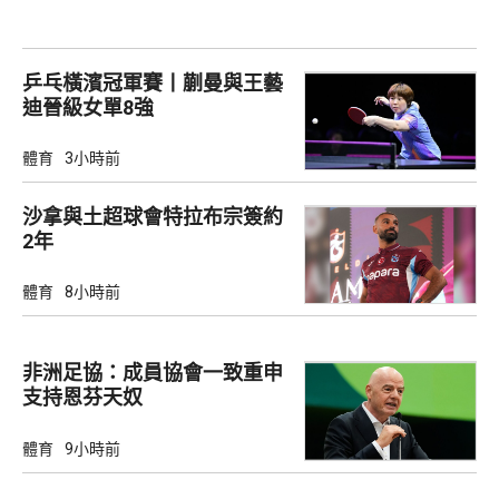
乒乓橫濱冠軍賽丨蒯曼與王藝
迪晉級女單8強
體育
3小時前
沙拿與土超球會特拉布宗簽約
2年
體育
8小時前
非洲足協：成員協會一致重申
支持恩芬天奴
體育
9小時前