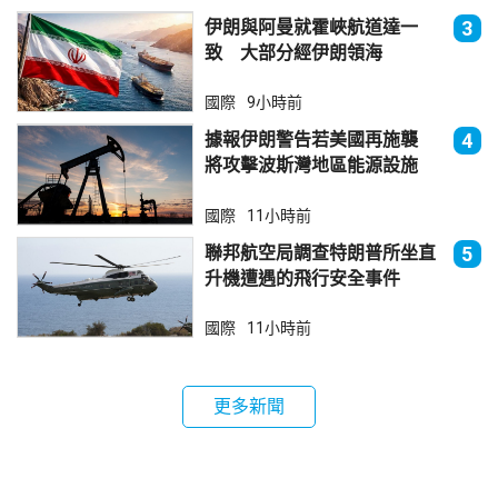
伊朗與阿曼就霍峽航道達一
3
致 大部分經伊朗領海
國際
9小時前
據報伊朗警告若美國再施襲
4
將攻擊波斯灣地區能源設施
國際
11小時前
聯邦航空局調查特朗普所坐直
5
升機遭遇的飛行安全事件
國際
11小時前
更多新聞