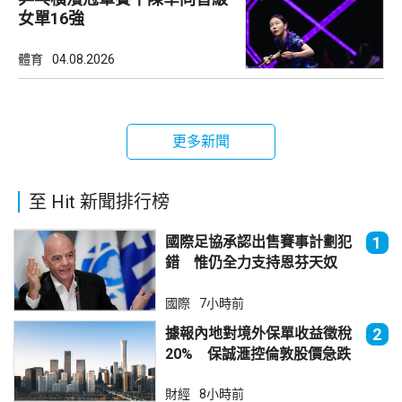
女單16強
體育
04.08.2026
更多新聞
至 Hit 新聞排行榜
國際足協承認出售賽事計劃犯
1
錯 惟仍全力支持恩芬天奴
國際
7小時前
據報內地對境外保單收益徵稅
2
20% 保誠滙控倫敦股價急跌
財經
8小時前