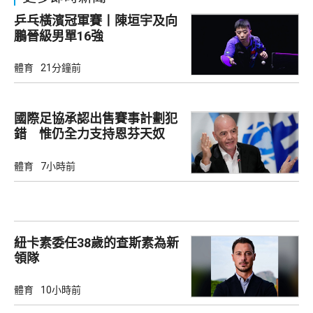
乒乓橫濱冠軍賽丨陳垣宇及向
鵬晉級男單16強
體育
21分鐘前
國際足協承認出售賽事計劃犯
錯 惟仍全力支持恩芬天奴
體育
7小時前
紐卡素委任38歲的查斯素為新
領隊
體育
10小時前