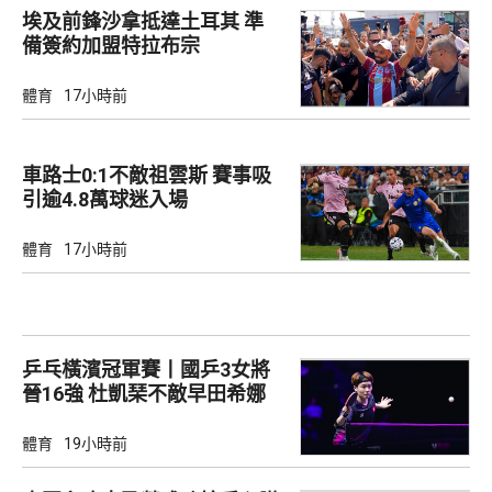
埃及前鋒沙拿抵達土耳其 準
備簽約加盟特拉布宗
體育
17小時前
車路士0:1不敵祖雲斯 賽事吸
引逾4.8萬球迷入場
體育
17小時前
乒乓橫濱冠軍賽丨國乒3女將
晉16強 杜凱琹不敵早田希娜
體育
19小時前