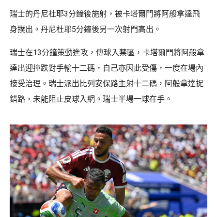
瑞士的丹尼杜耶3分鐘後施射，被卡塔爾門將阿般拿達飛
身撲出。丹尼杜耶5分鐘後另一次射門高出。
瑞士在13分鐘策動進攻，傳球入禁區，卡塔爾門將阿般拿
達出迎撞跌對手輸十二碼，自己亦因此受傷，一度在場內
接受治理。瑞士派出比列安保路主射十二碼，阿般拿達捉
錯路，未能阻止皮球入網。瑞士半場一球在手。