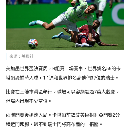
來源：美聯社
美加墨世界盃決賽周，B組第二場賽事，世界排名56的卡
塔爾憑補時入球，1:1迫和世界排名高他們37位的瑞士。
比賽在三藩巿灣區舉行。球場可以容納超過7萬人觀賽。
但場內出現不少空位。
兩隊開賽後迅速入局。卡塔爾前鋒艾美臣祖利亞開賽2分
鐘近門起腳，過不到瑞士門將高布爾的十指關。