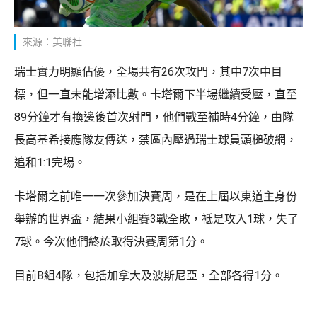
來源：美聯社
瑞士實力明顯佔優，全場共有26次攻門，其中7次中目
標，但一直未能增添比數。卡塔爾下半場繼續受壓，直至
89分鐘才有換邊後首次射門，他們戰至補時4分鐘，由隊
長高基希接應隊友傳送，禁區內壓過瑞士球員頭槌破網，
追和1:1完場。
卡塔爾之前唯一一次參加決賽周，是在上屆以東道主身份
舉辦的世界盃，結果小組賽3戰全敗，袛是攻入1球，失了
7球。今次他們終於取得決賽周第1分。
目前B組4隊，包括加拿大及波斯尼亞，全部各得1分。