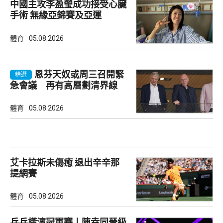
中國主攻李盈瑩成功接受心臟
手術 無緣亞錦賽及亞運
體育
05.08.2026
恩芬天奴或周三召開緊
精選
急會議 再有高層劃清界線
體育
05.08.2026
艾卡拉斯未傷癒 退出辛辛那
提網賽
體育
05.08.2026
乒乓橫濱冠軍賽丨陳幸同晉級