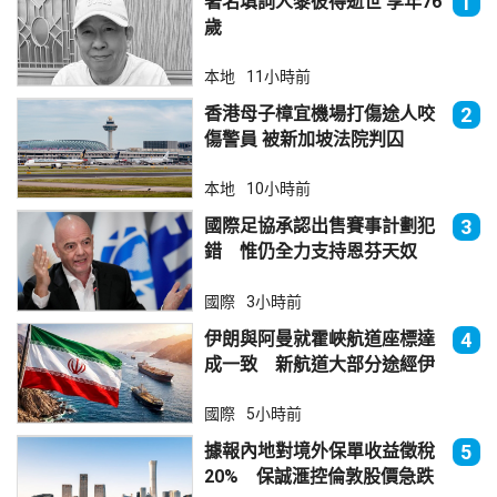
著名填詞人黎彼得逝世 享年76
1
歲
本地
11小時前
香港母子樟宜機場打傷途人咬
2
傷警員 被新加坡法院判囚
本地
10小時前
國際足協承認出售賽事計劃犯
3
錯 惟仍全力支持恩芬天奴
國際
3小時前
伊朗與阿曼就霍峽航道座標達
4
成一致 新航道大部分途經伊
朗領海
國際
5小時前
據報內地對境外保單收益徵稅
5
20% 保誠滙控倫敦股價急跌