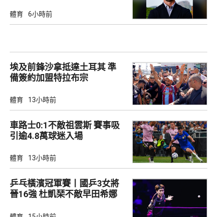
體育
6小時前
埃及前鋒沙拿抵達土耳其 準
備簽約加盟特拉布宗
體育
13小時前
車路士0:1不敵祖雲斯 賽事吸
引逾4.8萬球迷入場
體育
13小時前
乒乓橫濱冠軍賽丨國乒3女將
晉16強 杜凱琹不敵早田希娜
體育
15小時前