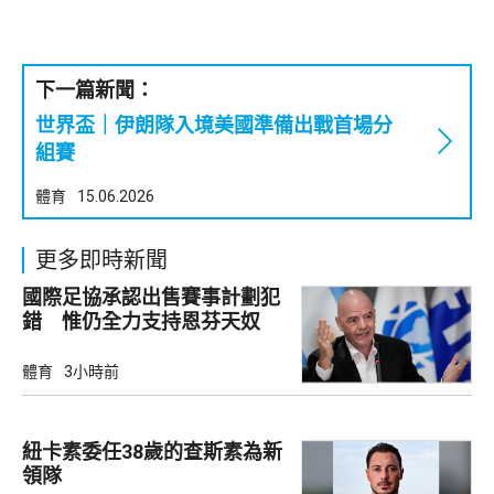
下一篇新聞：
世界盃｜伊朗隊入境美國準備出戰首場分
組賽
體育
15.06.2026
更多即時新聞
國際足協承認出售賽事計劃犯
錯 惟仍全力支持恩芬天奴
體育
3小時前
紐卡素委任38歲的查斯素為新
領隊