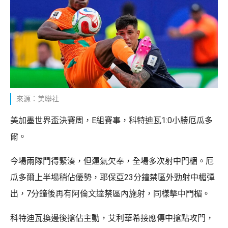
來源：美聯社
美加墨世界盃決賽周，E組賽事，科特迪瓦1:0小勝厄瓜多
爾。
今場兩隊鬥得緊湊，但運氣欠奉，全場多次射中門楣。厄
瓜多爾上半場稍佔優勢，耶保亞23分鐘禁區外勁射中楣彈
出，7分鐘後再有阿倫文達禁區內施射，同樣擊中門楣。
科特迪瓦換邊後搶佔主動，艾利華希接應傳中搶點攻門，