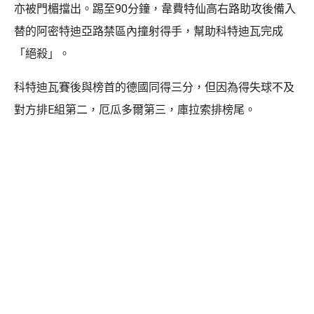
亦被門楣擋出。踢至90分鐘，韋費特仙高右路助攻後備入
替的阿密特迪亞路禁區內撞射得手，幫助科特迪瓦完成
「絕殺」。
科特迪瓦賽後與榜首的德國同得三分，但因為得失球不及
對方排E組第二，厄瓜多爾第三，庫拉索排榜尾。