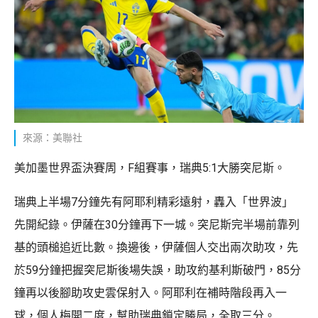
來源：美聯社
美加墨世界盃決賽周，F組賽事，瑞典5:1大勝突尼斯。
瑞典上半場7分鐘先有阿耶利精彩遠射，轟入「世界波」
先開紀錄。伊薩在30分鐘再下一城。突尼斯完半場前靠列
基的頭槌追近比數。換邊後，伊薩個人交出兩次助攻，先
於59分鐘把握突尼斯後場失誤，助攻約基利斯破門，85分
鐘再以後腳助攻史雲保射入。阿耶利在補時階段再入一
球，個人梅開二度，幫助瑞典鎖定勝局，全取三分。