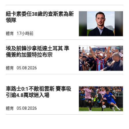
紐卡素委任38歲的查斯素為新
領隊
體育
17小時前
埃及前鋒沙拿抵達土耳其 準
備簽約加盟特拉布宗
體育
05.08.2026
車路士0:1不敵祖雲斯 賽事吸
引逾4.8萬球迷入場
體育
05.08.2026