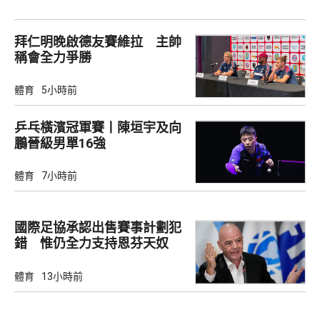
拜仁明晚啟德友賽維拉 主帥
稱會全力爭勝
體育
5小時前
乒乓橫濱冠軍賽丨陳垣宇及向
鵬晉級男單16強
體育
7小時前
國際足協承認出售賽事計劃犯
錯 惟仍全力支持恩芬天奴
體育
13小時前