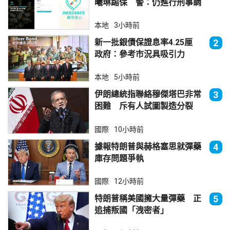
曦琳踢保 警：仍進行刑事調
查
本地
3小時前
新一批銀債保證息率4.25厘
2
政府：參考市況具吸引力
本地
5小時前
伊朗總統指聯絡穆傑塔巴非常
3
困難 斥有人試圖製造分裂
國際
10小時前
據報特朗普與赫格塞思就彈藥
4
庫存問題爭執
國際
12小時前
特朗普稱美國擁大量彈藥 正
5
追捕叛國「洩密者」