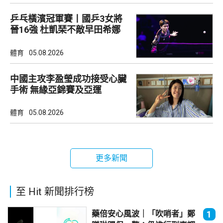
乒乓橫濱冠軍賽丨國乒3女將
晉16強 杜凱琹不敵早田希娜
體育
05.08.2026
中國主攻李盈瑩成功接受心臟
手術 無緣亞錦賽及亞運
體育
05.08.2026
更多新聞
至 Hit 新聞排行榜
藥倍安心風波｜「吹哨者」鄭
1