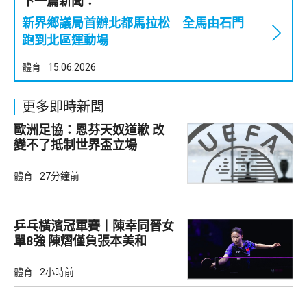
下一篇新聞：
新界鄉議局首辦北都馬拉松 全馬由石門
跑到北區運動場
體育
15.06.2026
更多即時新聞
歐洲足協：恩芬天奴道歉 改
變不了抵制世界盃立場
體育
27分鐘前
乒乓橫濱冠軍賽丨陳幸同晉女
單8強 陳熠僅負張本美和
體育
2小時前