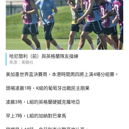
哈尼簡利（前）與英格蘭隊友操練
來源：美聯社
美加墨世界盃決賽周，本港時間周四將上演4場分組賽。
頭場凌晨1時，K組的葡萄牙出戰民主剛果
凌晨3時，L組的英格蘭硬撼克羅地亞
早上7時，L組的加納對巴拿馬