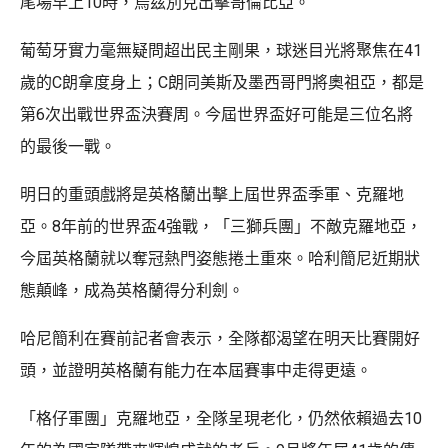
尾場早上10時，烏茲別克出擊哥倫比亞。
葡萄牙實力毫無疑問超出民主剛果，球迷目光將聚焦在41
歲的C朗拿度身上；C朗同美斯及墨西哥門將奧祖亞，都是
第6次出戰世界盃決賽周。今屆世界盃好可能是三位名將
的最後一戰。
明日的重頭戲將是英格蘭出擊上屆世界盃季軍、克羅地
亞。8年前的世界盃4強戰，「三獅兵團」不敵克羅地亞，
今屆英格蘭就以奪冠熱門姿態捲土重來。哈利簡尼近期狀
態顛峰，成為英格蘭得分利劍。
哈尼簡利在賽前記者會表示，全隊都渴望在明天比賽開好
頭，並證明英格蘭有能力在本屆賽事中走得更遠。
「格仔軍團」克羅地亞，全隊呈現老化，仍然依賴過去10