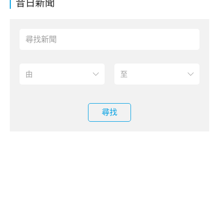
昔日新聞
尋找