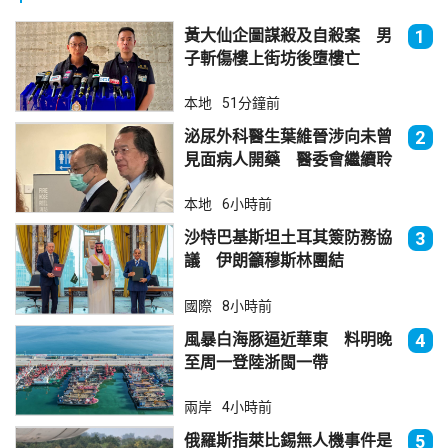
黃大仙企圖謀殺及自殺案 男
1
子斬傷樓上街坊後墮樓亡
本地
51分鐘前
泌尿外科醫生葉維晉涉向未曾
2
見面病人開藥 醫委會繼續聆
訊
本地
6小時前
沙特巴基斯坦土耳其簽防務協
3
議 伊朗籲穆斯林團結
國際
8小時前
風暴白海豚逼近華東 料明晚
4
至周一登陸浙閩一帶
兩岸
4小時前
俄羅斯指萊比錫無人機事件是
5