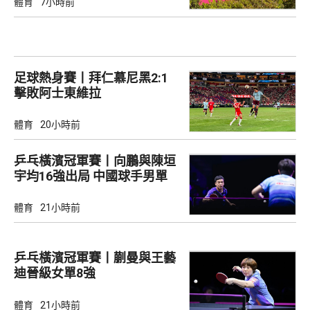
體育
7小時前
足球熱身賽丨拜仁慕尼黑2:1
擊敗阿士東維拉
體育
20小時前
乒乓橫濱冠軍賽丨向鵬與陳垣
宇均16強出局 中國球手男單
全軍覆沒
體育
21小時前
乒乓橫濱冠軍賽丨蒯曼與王藝
迪晉級女單8強
體育
21小時前