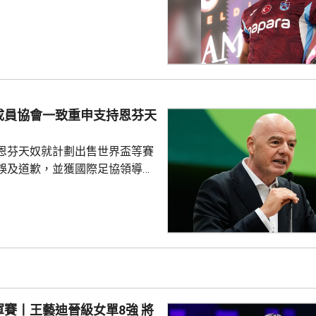
年薪酬1700萬歐元。他在球會主
式，獲數以千計的球迷歡呼。沙
過會受到球迷熱烈歡迎，他今次
拉布宗奪取錦標及榮譽。 特拉
證券交易所提交的聲明指，沙特
字命名產品銷售額的20%分成，
的附加獎金。
成員協會一致重申支持恩芬天
恩芬天奴就計劃出售世界盃等賽
誤及道歉，並獲國際足協領導層
非洲足協亦發聲明指，54個成員
支持恩芬天奴，感謝他多年來對
持。主席莫特塞佩表示，歡迎國
查今次爭議事件，但同時呼籲要
透明度。 非洲足協的表
協的立場完全不同。歐洲足協重
奴擔任國際足協主席已失去信
賽丨王藝迪晉級女單8強 將
留任，將抵制未來的世界盃...