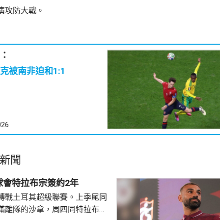
演攻防大戰。
：
克被南非迫和1:1
026
新聞
球會特拉布宗簽約2年
轉戰土耳其超級聯賽。上季尾同
滿離隊的沙拿，周四同特拉布宗