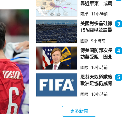
靠近華東 或周
日登陸浙閩沿岸
兩岸
11小時前
美國對多晶硅徵
3
15%關稅並設最
低價格 盧特尼
國際
9小時前
克：中國無法再
傾銷
傳美國防部次長
4
訪華受阻 因北
京不滿美對台軍
國際
10小時前
售
恩芬天奴道歉後
5
歐洲足協仍威脅
罷踢世界盃等賽
國際
10小時前
事
更多新聞