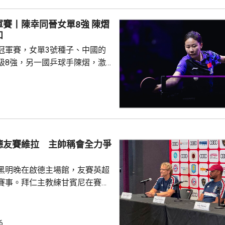
出售賽事股權的計劃是犯下錯
事會和211個成員協會道歉，承
賽丨陳幸同晉女單8強 陳熠
發生。 歐洲足協表示，
和
道歉，改變不了他們抵制世界盃
冠軍賽，女單3號種子、中國的
賽事的立場，他們對恩芬...
級8強，另一國乒球手陳熠，激
僅負頭號種子、日本的張本美和，
以直落3局11:8、11:2及11:2
撼張本美和，過程緊湊，她在領
1及11:9的大好形勢下，未能保持
絕地反擊 ，連追3局11: 5、
德友賽維拉 主帥稱會全力爭
12:10及11:5逆轉晉級。 男單16強...
黑明晚在啟德主場館，友賽英超
賽事。拜仁主教練甘賓尼在賽前
維拉是一隊頂尖球隊，相信明晚
球員上陣，賽事將有助更加理解
能力。他表示，明天將會以爭勝
6