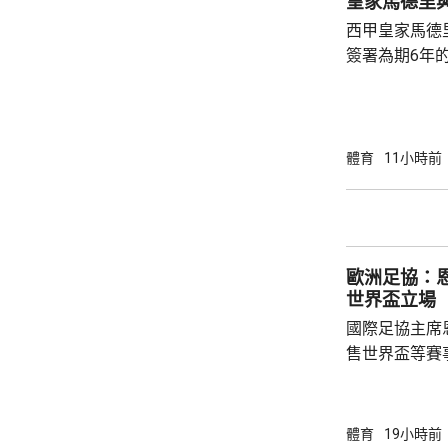
皇家馬德里
足球員協會則
西甲皇家馬德
簽署為期6年的
方未有透露財務條款。 今年
合約的最後一
有意羅致他加
法林明高轉投
體育
11小時前
了128球，協
西甲封王，以
雲尼斯奧斯是
鍵球員。
歐洲足協：
世界盃立場
國際足協主席
售世界盃等賽
下台壓力。國
特召開緊急危
歉；國際足協
體育
19小時前