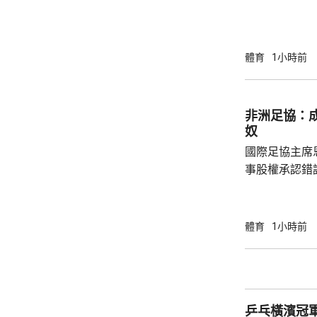
簽約兩年，每
場出席簽約儀
拿表示，無想
加盟是希望為特
體育
1小時前
布宗向土耳其
將獲得以他命
另加每個球季
非洲足協：
奴
國際足協主席
事股權承認錯
全力支持後，
協會一致重申
非洲足球的支
體育
1小時前
際足協承諾審
進行良好管治及增加
態，與歐洲足
申，對恩芬天
乒乓橫濱冠軍
心，只要他繼續