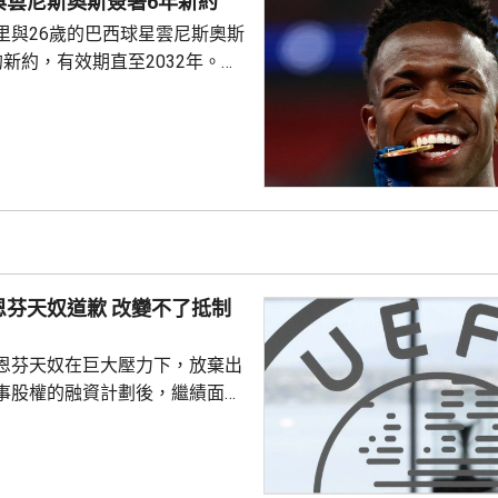
與雲尼斯奧斯簽署6年新約
指責恩芬天奴嚴重濫用職權。
里與26歲的巴西球星雲尼斯奧斯
新約，有效期直至2032年。雙
是雲尼斯奧斯原有
年。早前有報道指，英超阿仙奴
盟。雲尼斯奧斯在2018年由巴甲
皇馬，先後上陣375場賽事，入
助皇馬奪得14項錦標，包括三度
及兩次成為歐聯冠軍。皇馬形容
隊會歷史上最成功時期之一的關
恩芬天奴道歉 改變不了抵制
恩芬天奴在巨大壓力下，放棄出
事股權的融資計劃後，繼績面臨
際足協領導層在摩洛哥首都拉巴
機會議，恩芬天奴承認錯誤及道
會後發聲明，重申全力支持恩芬