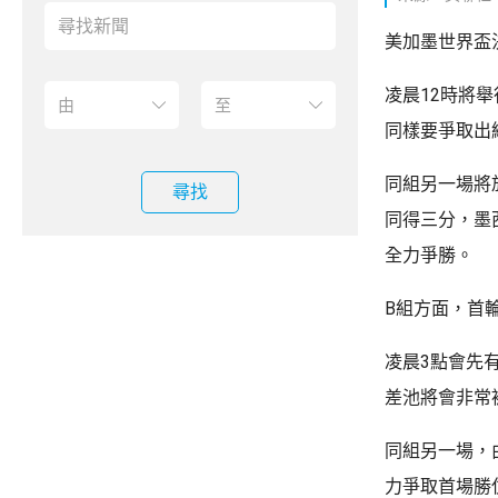
美加墨世界盃
凌晨12時將
同樣要爭取出
同組另一場將
尋找
同得三分，墨
全力爭勝。
B組方面，首
凌晨3點會先
差池將會非常
同組另一場，
力爭取首場勝