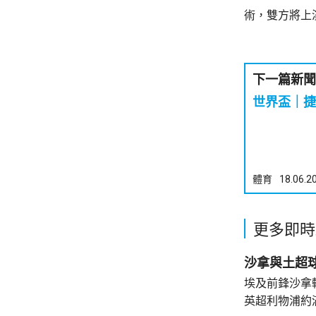
術，雙方將上
下一篇新聞
世界盃｜捷
體育
18.06.2
更多即時
沙拿與土超
埃及前鋒沙拿
英超利物浦約