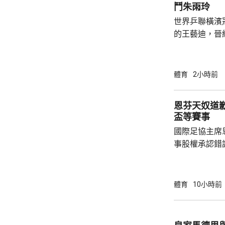
鬥朱雨玲
世界乒聯橫濱
的王藝迪，晉
的鄭怡靜，首局
後表現漸入佳境，
勝，8強會遇上前國
體育
2小時前
雨玲，在16強
卡。 南韓的申裕斌就以局數3:2，力克印度的
恩芬天奴道
阿庫拉，8強
盃等賽事
日本的大藤沙
國際足協主席
國家...
事股權承認錯
持後，仍未能
的威脅。 歐洲足協發表聲明，指他們提出了明
確條件，第一
體育
10小時前
二是必須確保
犯。但這些條
芬天奴擔任國