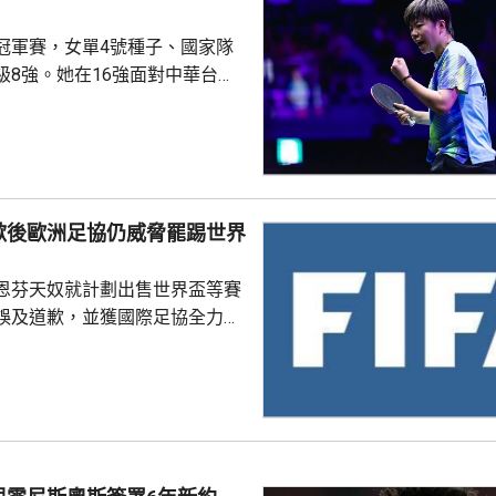
冠軍賽，女單4號種子、國家隊
級8強。她在16強面對中華台北
打至「刁時」輸14:16，但之
連贏11:8、11:5及11:8反
手朱雨玲。 代表澳門的朱
以局數3:1淘汰烏克蘭的佩索茨
歉後歐洲足協仍威脅罷踢世界
會鬥頭種子、日本的張本美和。
月以3:1戰勝美國的張安，將與
恩芬天奴就計劃出售世界盃等賽
誤及道歉，並獲國際足協全力支
化解歐洲足協杯葛世界盃等賽事
是撤回出售賽事股權的提議，第
這類破壞比賽面貌的行徑絕不再
件仍未達到。聲明同時重申對恩
際足協主席失去信心。國際職業