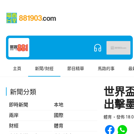
主頁
新聞/財經
節目精華
馬路的事
最
世界
新聞分類
出擊
即時新聞
本地
兩岸
國際
體育
發佈 18.0
Share to Face
Share t
財經
體育