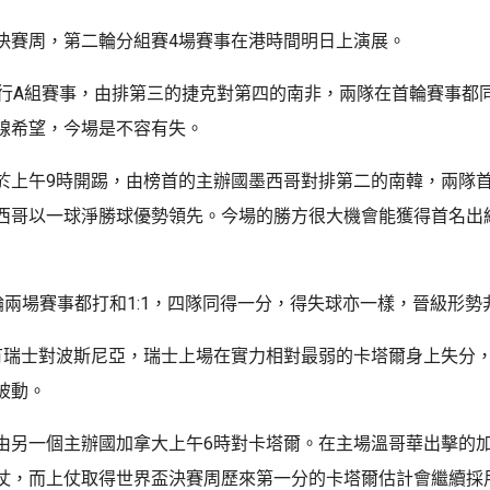
決賽周，第二輪分組賽4場賽事在港時間明日上演展。
舉行A組賽事，由排第三的捷克對第四的南非，兩隊在首輪賽事都
線希望，今場是不容有失。
於上午9時開踢，由榜首的主辦國墨西哥對排第二的南韓，兩隊
西哥以一球淨勝球優勢領先。今場的勝方很大機會能獲得首名出
輪兩場賽事都打和1:1，四隊同得一分，得失球亦一樣，晉級形勢
有瑞士對波斯尼亞，瑞士上場在實力相對最弱的卡塔爾身上失分
被動。
由另一個主辦國加拿大上午6時對卡塔爾。在主場溫哥華出擊的
仗，而上仗取得世界盃決賽周歷來第一分的卡塔爾估計會繼續採