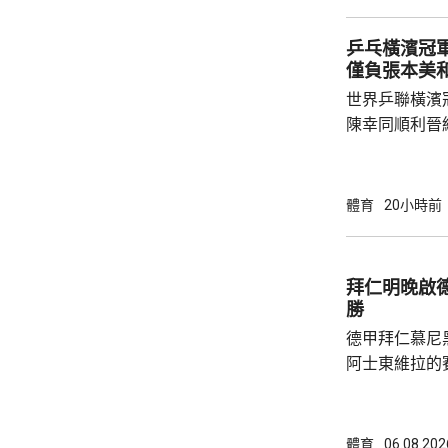
天奴，但承認
誤，已致函理
乒乓橫濱冠軍
諾會確保類似事件不再
僅負張本美
恩芬天奴作出
世界乒聯橫濱
等國際足協相關
陳幸同順利晉
戰5局，2:3
無緣出線。 陳幸同在次圈對陣法國的帕維迪，
全場控制大局下，
體育
20小時前
橫掃；陳熠硬
先兩局13:1
氣勢，張本美和
拜仁明晚啟
勝
德甲拜仁慕尼
阿士東維拉的
記者會表示，
將有不少優秀
球隊本身整體
體育
06.08.202