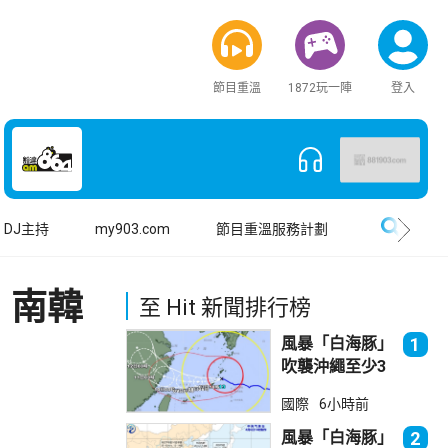
節目重溫
1872玩一陣
登入
搜尋
DJ主持
my903.com
節目重溫服務計劃
 南韓
至 Hit 新聞排行榜
風暴「白海豚」
1
吹襲沖繩至少3
傷 近500航班
國際
6小時前
取消
風暴「白海豚」
2