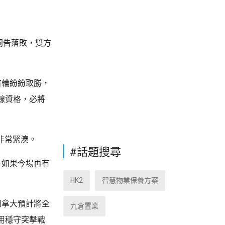
同告落敗，雙方
首輪紛紛取勝，
線資格，必將
非常緊湊。
#話題搜尋
，如果今場再有
HK2
智慧物業保養方案
加拿大預計將全
九倉置業
用穩守突擊戰