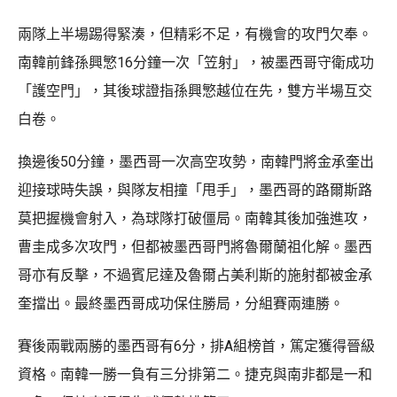
兩隊上半場踢得緊湊，但精彩不足，有機會的攻門欠奉。
南韓前鋒孫興慜16分鐘一次「笠射」，被墨西哥守衛成功
「護空門」，其後球證指孫興慜越位在先，雙方半場互交
白卷。
換邊後50分鐘，墨西哥一次高空攻勢，南韓門將金承奎出
迎接球時失誤，與隊友相撞「甩手」，墨西哥的路爾斯路
莫把握機會射入，為球隊打破僵局。南韓其後加強進攻，
曹圭成多次攻門，但都被墨西哥門將魯爾蘭祖化解。墨西
哥亦有反擊，不過賓尼達及魯爾占美利斯的施射都被金承
奎擋出。最終墨西哥成功保住勝局，分組賽兩連勝。
賽後兩戰兩勝的墨西哥有6分，排A組榜首，篤定獲得晉級
資格。南韓一勝一負有三分排第二。捷克與南非都是一和