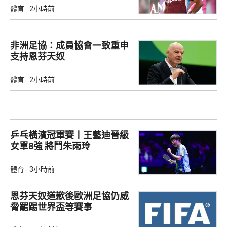
體育
2小時前
非洲足協：成員協會一致重申
支持恩芬天奴
體育
2小時前
乒乓橫濱冠軍賽丨王藝迪晉級
女單8強 將鬥朱雨玲
體育
3小時前
恩芬天奴道歉後歐洲足協仍威
脅罷踢世界盃等賽事