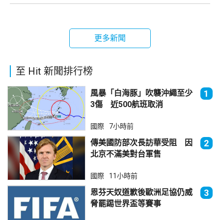
更多新聞
至 Hit 新聞排行榜
風暴「白海豚」吹襲沖繩至少
1
3傷 近500航班取消
國際
7小時前
傳美國防部次長訪華受阻 因
2
北京不滿美對台軍售
國際
11小時前
恩芬天奴道歉後歐洲足協仍威
3
脅罷踢世界盃等賽事