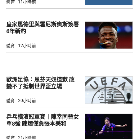
體育
11小時前
皇家馬德里與雲尼斯奧斯簽署
6年新約
體育
12小時前
歐洲足協：恩芬天奴道歉 改
變不了抵制世界盃立場
體育
20小時前
乒乓橫濱冠軍賽丨陳幸同晉女
單8強 陳熠僅負張本美和
體育
21小時前