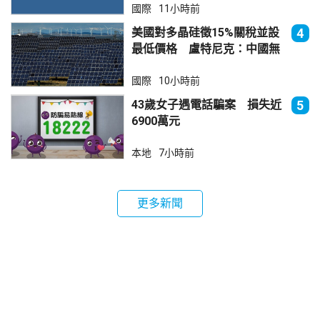
國際
11小時前
美國對多晶硅徵15%關稅並設
4
最低價格 盧特尼克：中國無
法再傾銷
國際
10小時前
43歲女子遇電話騙案 損失近
5
6900萬元
本地
7小時前
更多新聞