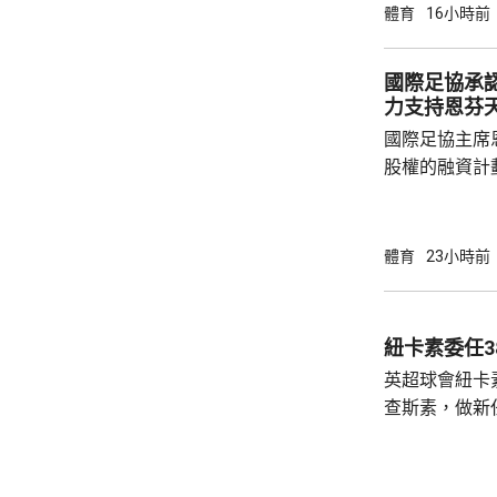
11:2勝出；
體育
16小時前
強席位。 向鵬在首圈出戰俄羅斯球手西多倫
科，贏3:1，4局
國際足協承
11:8，在1
力支持恩芬
和。 男單
國際足協主席
股權的融資計
面臨下台壓力
首都拉巴特召
長達7小時，
體育
23小時前
歉，預計他暫時仍
括秘書長格拉
員，會後聲明
紐卡素委任3
出售賽事股權
英超球會紐卡
應以不同的方
查斯素，做新
理...
維。他會立即
練。 查斯素曾執教奧地利的薩爾斯堡，在
2021至20