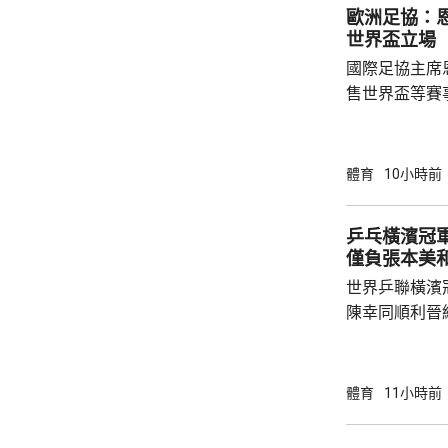
歐洲足協：
世界盃立場
國際足協主席
售世界盃等賽
下台壓力。國
特召開緊急危
歉；國際足協
體育
10小時前
天奴，但承認
誤，已致函理
乒乓橫濱冠軍
諾會確保類似事件不再
僅負張本美
恩芬天奴作出
世界乒聯橫濱
等國際足協相關
陳幸同順利晉
戰5局，2:3
無緣出線。 
全場控制大局下，
體育
11小時前
橫掃；陳熠硬
先兩局13:1