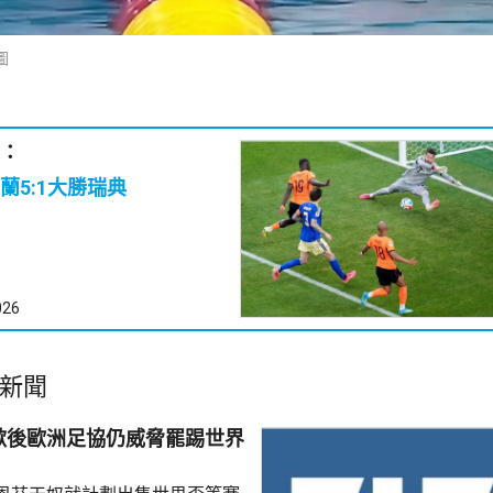
圖
：
蘭5:1大勝瑞典
026
新聞
歉後歐洲足協仍威脅罷踢世界