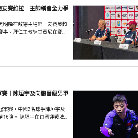
絕地反擊 ，連追3局11: 5、
德友賽維拉 主帥稱會全力爭
5逆轉晉級。 男單16強賽事...
黑明晚在啟德主場館，友賽英超
賽事。拜仁主教練甘賓尼在賽前
維拉是一隊頂尖球隊，相信明晚
球員上陣，賽事將有助更加理解
能力。他表示，明天將會以爭勝
起以賽果定義兩隊實力，將會更
度及能力。至於考慮季後退役的
長。 被問到新賽季目
，會爭取歐聯奪標，要達到這目
軍賽丨陳垣宇及向鵬晉級男單
須具備實力，在夏季轉會窗...
冠軍賽，中國2名球手陳垣宇及
陳垣宇在首圈迎戰法
除了第2局遇到阻力外，大部份
以直落3局11:5、12:10及