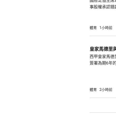
國際足協主席
事股權承認錯
持後，仍未能
的威脅。 歐洲足協發表聲明，指他們提出了明
確條件，第一
體育
1小時前
二是必須確保
犯。但這些條
芬天奴擔任國
皇家馬德里
足球員協會則
西甲皇家馬德
簽署為期6年的
方未有透露財務條款。 今年
合約的最後一
有意羅致他加
法林明高轉投
體育
2小時前
了128球，協
西甲封王，以
雲尼斯奧斯是
鍵球員。