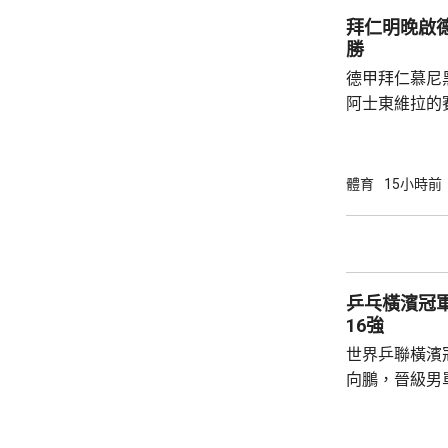
氣勢，張本美和
拜仁明晚啟
12:10及11:
勝
德甲拜仁慕尼
阿士東維拉的
記者會表示，
將有不少優秀
球隊本身整體
體育
15小時前
為目標，但比
重視球員的態
門將紐亞，將會擔任隊
標，甘賓尼說
乒乓橫濱冠
標，每位球員必
16強
世界乒聯橫濱
向鵬，晉級男單16強。 
國名將高茨，
都控制大局，最終