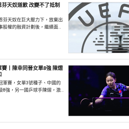
恩芬天奴道歉 改變不了抵制
恩芬天奴在巨大壓力下，放棄出
事股權的融資計劃後，繼績面臨
際足協領導層在摩洛哥首都拉巴
機會議，恩芬天奴承認錯誤及道
會後發聲明，重申全力支持恩芬
出售賽事股權的計劃是犯下錯
事會和211個成員協會道歉，承
賽丨陳幸同晉女單8強 陳熠
發生。 歐洲足協表示，
和
道歉，改變不了他們抵制世界盃
冠軍賽，女單3號種子、中國的
賽事的立場，他們對恩芬...
級8強，另一國乒球手陳熠，激
僅負頭號種子、日本的張本美和，
陳幸同在次圈對陣法國的帕維迪，
以直落3局11:8、11:2及11:2
撼張本美和，過程緊湊，她在領
1及11:9的大好形勢下，未能保持