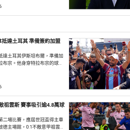
吉達艾阿里。他將是英超歷來第
6
，新球季首場領軍比賽是本月23
浦。
耳其 準備簽約加盟
抵達土耳其伊斯坦布爾，準備加
拉布宗。他身穿特拉布宗的球
數以百計球迷迎接，再前往接受
交平台發布短片，指很快會同大
6
滿後離隊，回復自由身。到周
宣布正洽談簽入沙拿，球會主席
賽事吸引逾4.8萬球
行簽約儀式。特拉布宗是土耳其
緊次於費倫巴治、加拉塔沙雷及
第二場比賽，應屆世冠盃得主車
取得聯賽季軍，將參與歐霸...
啟德主場館，0:1不敵意甲祖雲