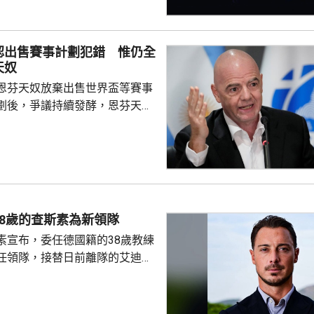
下一圈將會同南韓的張禹珍爭奪8
比分是11:8、9:11、11:9及
認出售賽事計劃犯錯 惟仍全
6強將硬撼3號種子、日本的張本智
天奴
16強全部產生，日本同南韓各佔...
恩芬天奴放棄出售世界盃等賽事
劃後，爭議持續發酵，恩芬天奴
。國際足協領導層周三在摩洛哥
開緊急危機會議，據報會議時間
恩芬天奴發言時承認錯誤及道
會繼續出任主席。 與會的包
夫斯特倫和其他管理委員會成
重申全力支持恩芬天奴，但承認
8歲的查斯素為新領隊
的計劃是犯下錯誤，相關程序本
素宣布，委任德國籍的38歲教練
式處理，強調無意將國際足協
任領隊，接替日前離隊的艾迪賀
前往西班牙，督促球隊的季前操
23年連奪兩屆聯賽冠軍，之後轉為