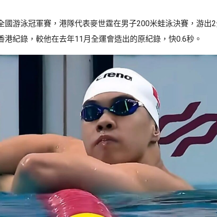
全國游泳冠軍賽，港隊代表麥世霆在男子200米蛙泳決賽，游出2分
香港紀錄，較他在去年11月全運會造出的原紀錄，快0.6秒。