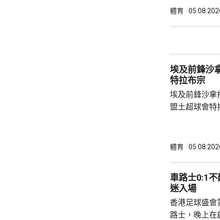
帶領沙特球會
體育
05.08.202
二年輕的領隊
日主場對利物
埃及前鋒沙拿抵達土
特拉布宗
埃及前鋒沙拿
盟土超球會特
衣，抵步後獲
體檢。他在社
家見面。 34歲的沙拿上季同效力了9年的英超
體育
05.08.202
球會利物浦約
二，特拉布宗
車路士0:1不敵祖雲斯 
表示周四將舉
迷入場
第四大球會，
香港足球盛會
比錫達斯，上季
路士，晚上在