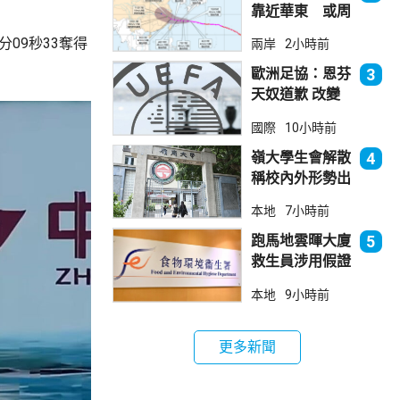
靠近華東 或周
日登陸浙閩沿岸
09秒33奪得
兩岸
2小時前
歐洲足協：恩芬
3
天奴道歉 改變
不了抵制世界盃
國際
10小時前
立場
嶺大學生會解散
4
稱校內外形勢出
現變化
本地
7小時前
跑馬地雲暉大廈
5
救生員涉用假證
食環署指示關閉
本地
9小時前
泳池並報警
更多新聞