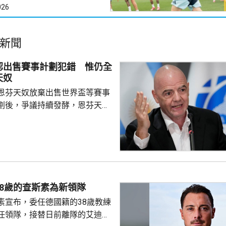
026
新聞
認出售賽事計劃犯錯 惟仍全
天奴
恩芬天奴放棄出售世界盃等賽事
劃後，爭議持續發酵，恩芬天奴
。國際足協領導層周三在摩洛哥
開緊急危機會議，據報會議時間
恩芬天奴發言時承認錯誤及道
會繼續出任主席。 與會的包
夫斯特倫和其他管理委員會成
重申全力支持恩芬天奴，但承認
8歲的查斯素為新領隊
的計劃是犯下錯誤，相關程序本
素宣布，委任德國籍的38歲教練
式處理，強調無意將國際足協
任領隊，接替日前離隊的艾迪賀