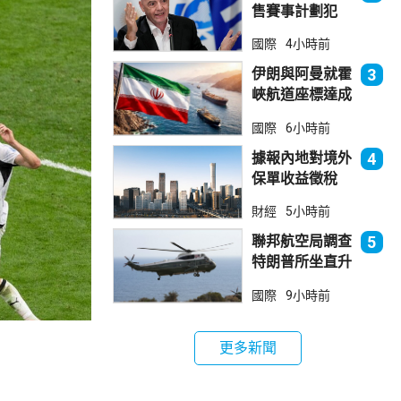
售賽事計劃犯
錯 惟仍全力支
國際
4小時前
持恩芬天奴
伊朗與阿曼就霍
3
峽航道座標達成
一致 新航道大
國際
6小時前
部分途經伊朗領
海
據報內地對境外
4
保單收益徵稅
20% 保誠滙控
財經
5小時前
倫敦股價急跌
聯邦航空局調查
5
特朗普所坐直升
機遭遇的飛行安
國際
9小時前
全事件
更多新聞