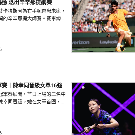
艾卡拉斯未傷癒 退出辛辛那提網賽
過傳媒報道才得知，認為取消計
艾卡拉斯因為右手腕傷患未癒，
，亦母庸置疑，堅信一個獨立的
開的辛辛那提大師賽。賽事總監
承諾、透明及誠信服務足球運
卡拉正盡力，希望盡快重返賽
復，未來再參賽。 世界排名
斯，自4月中參加巴塞羅那公開
傷未再參賽，缺席法國公開賽，
6
標賽等多項草地賽事。他近期在
照片及短片，顯示有進行訓練，
加本月下旬開鑼的美國公開賽，
軍賽丨陳幸同晉級女單16強
冠軍賽展開，首日上場的三名中
陳幸同晉級。她在女單首圈，以
南韓的金娜英，晉級16強，比分
:5及11:7。不過溫瑞博同周啟豪都
步。溫瑞博以局數1:3不敵葡萄
；周啟豪面對頭號種子、日本的
6