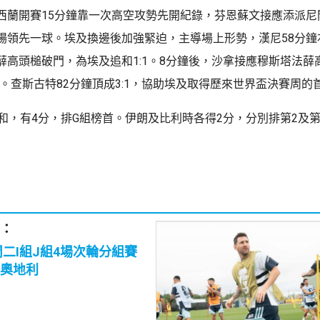
西蘭開賽15分鐘靠一次高空攻勢先開紀錄，芬恩蘇文接應添派尼
場領先一球。埃及換邊後加強緊迫，主導場上形勢，漢尼58分鐘
薛高頭槌破門，為埃及追和1:1。8分鐘後，沙拿接應穆斯塔法薛
1。查斯古特82分鐘頂成3:1，協助埃及取得歷來世界盃決賽周的
1和，有4分，排G組榜首。伊朗及比利時各得2分，分別排第2及
：
周二I組J組4場次輪分組賽
奧地利