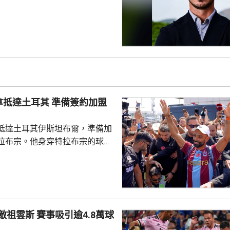
前往西班牙，督促球隊的季前操
23年連奪兩屆聯賽冠軍，之後轉為
吉達艾阿里。他將是英超歷來第
，新球季首場領軍比賽是本月23
浦。
耳其 準備簽約加盟
抵達土耳其伊斯坦布爾，準備加
拉布宗。他身穿特拉布宗的球
數以百計球迷迎接，再前往接受
交平台發布短片，指很快會同大
滿後離隊，回復自由身。到周
宣布正洽談簽入沙拿，球會主席
賽事吸引逾4.8萬球
行簽約儀式。特拉布宗是土耳其