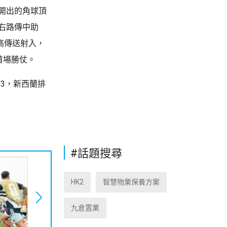
開出的角球頂
右路傳中助
高傳送射入，
首場勝仗。
第3，新西蘭排
#話題搜尋
HK2
智慧物業保養方案
九倉置業