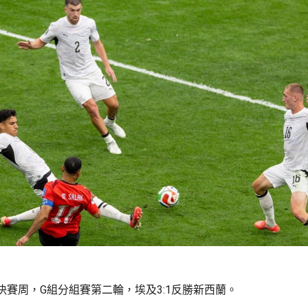
決賽周，G組分組賽第二輪，埃及3:1反勝新西蘭。