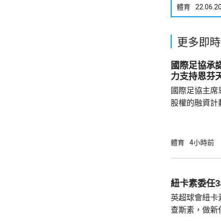
體育
22.06.2
更多即時
國際足協承
力支持恩芬
國際足協主席
股權的融資計
面臨下台壓力
首都拉巴特召
長達7小時，
體育
4小時前
歉，預計他暫時仍
括秘書長格拉
員，會後聲明
紐卡素委任3
出售賽事股權
英超球會紐卡
應以不同的方
查斯素，做新
理...