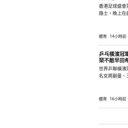
第四大球會，
香港足球盛會
比錫達斯，上季
路士，晚上在
達斯。上半場
腳，打成0:0
打破僵局，後
體育
14小時前
網， 鎖定1:0勝局直
現 超過4.3萬名觀眾入場觀賽，氣氛熱烈。有
乒乓橫濱冠軍
祖雲達斯球迷
琹不敵早田
更緊湊，亦提
世界乒聯橫濱
與家人來港支持
名女將蒯曼、
單16強。 蒯曼出戰印度的巴特拉，未遇太大
考驗，以直落3局
16強將迎戰羅馬尼
體育
16小時前
日本的伊藤美誠
贏3局11:1、
南韓的李恩惠
11:3、12:10