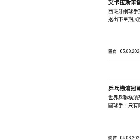
劃，他都是透
西班牙網球手
劃絕對有必要
退出下星期展
國際足協能以
表示，知道艾
動...
場，祝願他早日康
第二的艾卡拉
賽後，一直養
體育
05.08.202
以及溫布頓錦
社交平台上載
他亦已報名參
尋求衛冕。
乒乓橫濱冠
世界乒聯橫濱
國球手，只有
直落三局擊敗
是11:6、11
在男單首圈止
牙的格拉爾多
體育
04.08.202