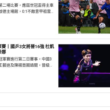
緊次於費倫巴治、加拉塔沙雷及
第二場比賽，應屆世冠盃得主車
取得聯賽季軍，將參與歐霸...
啟德主場館，0:1不敵意甲祖雲
雙方互有攻勢，但都欠臨門一
平手。換邊後68分鐘，祖雲達斯
備入替的錫高華禁區外勁射破
至完場。 球迷滿意兩隊表
賽丨國乒3女將晉16強 杜凱
盛讚錫高華射入世界波，令賽事
希娜
升陣中士氣。有台灣初中生特意
冠軍賽進行第二日賽事，中國3
祖雲達斯，...
王藝迪及陳褶首圈過關，晉級女
11:1、11:7及11:7勝出，在
亞的施素絲。 王藝迪對戰
，首局先輸8:11的情況下，連
11:9及11:3出線16強。陳褶出戰
，在連輸2局的劣勢下，連追3局
及11:3實現逆轉，...