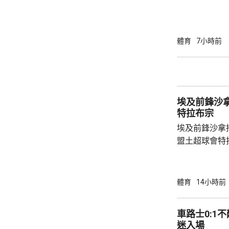
維。他會立即
練。 查斯素曾執教奧地利的薩爾斯堡，在
2021至20
帶領沙特球會
體育
7小時前
二年輕的領隊
日主場對利物
埃及前鋒沙拿抵達土
特拉布宗
埃及前鋒沙拿
盟土超球會特
衣，抵步後獲
體檢。他在社
家見面。 34歲的沙拿上季同效力了9年的英超
體育
14小時前
球會利物浦約
二，特拉布宗
車路士0:1不敵祖雲斯 
表示周四將舉
迷入場