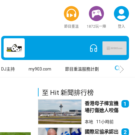
節目重溫
1872玩一陣
登入
搜尋
DJ主持
my903.com
節目重溫服務計劃
至 Hit 新聞排行榜
香港母子樟宜機
1
場打傷途人咬傷
警員 被新加坡
本地
11小時前
法院判囚
國際足協承認出
2