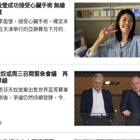
瑩成功接受心臟手術 無緣
運
李盈瑩，接受心臟手術，確定未
在天津舉行的亞錦賽及下月的名
功接受手術，現已出院回家休
評估，確定無緣本屆亞錦賽與亞
憾，強調健康永遠是一切的前
注術後康復，一步一步調整狀
天奴或周三召開緊急會議 再
隊在賽事中取得好成績，也期待
界線
場。 李盈瑩4月跟隨國
恩芬天奴放棄出售世界盃等賽事
列入中國女排30人大名單...
劃後，爭議仍然持續發酵，令他
。報道指，他召集國際足協高
洛哥召開緊急會議磋商，期望能
層與恩
6
線。擔任全球發展總監的前阿仙
聲明指，沒有參與這項戰略計