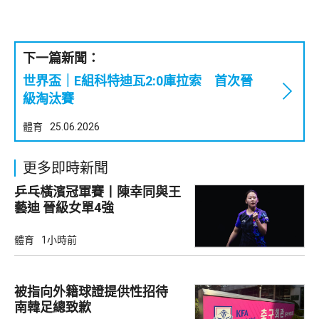
下一篇新聞：
世界盃｜E組科特迪瓦2:0庫拉索 首次晉
級淘汰賽
體育
25.06.2026
更多即時新聞
乒乓橫濱冠軍賽丨陳幸同與王
藝迪 晉級女單4強
體育
1小時前
被指向外籍球證提供性招待
南韓足總致歉