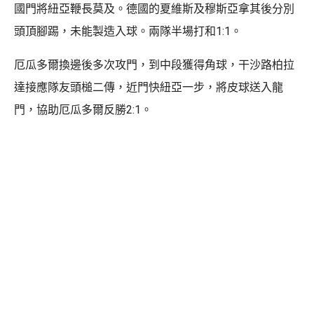
國門將紐亞鞭長莫及。德國的夏維斯及穆斯亞拿其後分別
頭頂腳踢，未能製造入球。兩隊半場打和1:1。
厄瓜多爾換邊後多次攻門，到中段獲得角球，干沙路柏拉
達接應隊友頭槌二傳，近門快紐亞一步，將皮球送入龍
門，協助厄瓜多爾反勝2:1。