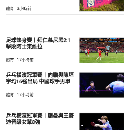
體育
3小時前
足球熱身賽丨拜仁慕尼黑2:1
擊敗阿士東維拉
體育
17小時前
乒乓橫濱冠軍賽丨向鵬與陳垣
宇均16強出局 中國球手男單
全軍覆沒
體育
17小時前
乒乓橫濱冠軍賽丨蒯曼與王藝
迪晉級女單8強