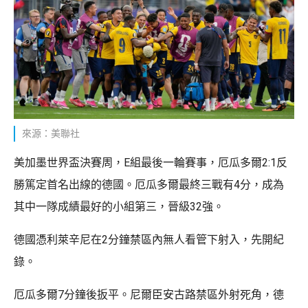
來源：美聯社
美加墨世界盃決賽周，E組最後一輪賽事，厄瓜多爾2:1反
勝篤定首名出線的德國。厄瓜多爾最終三戰有4分，成為
其中一隊成績最好的小組第三，晉級32強。
德國憑利萊辛尼在2分鐘禁區內無人看管下射入，先開紀
錄。
厄瓜多爾7分鐘後扳平。尼爾臣安古路禁區外射死角，德