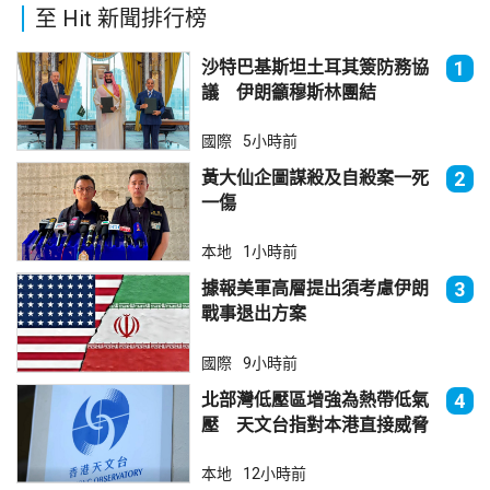
至 Hit 新聞排行榜
沙特巴基斯坦土耳其簽防務協
1
議 伊朗籲穆斯林團結
國際
5小時前
黃大仙企圖謀殺及自殺案一死
2
一傷
本地
1小時前
據報美軍高層提出須考慮伊朗
3
戰事退出方案
國際
9小時前
北部灣低壓區增強為熱帶低氣
4
壓 天文台指對本港直接威脅
不大
本地
12小時前