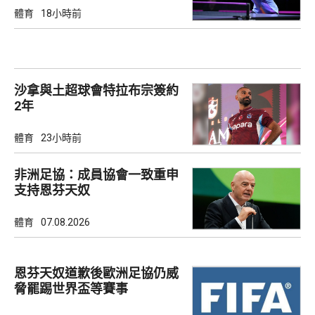
體育
18小時前
沙拿與土超球會特拉布宗簽約
2年
體育
23小時前
非洲足協：成員協會一致重申
支持恩芬天奴
體育
07.08.2026
恩芬天奴道歉後歐洲足協仍威
脅罷踢世界盃等賽事