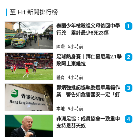
至 Hit 新聞排行榜
泰國少年槍殺祖父母後回中學
1
行兇 累計最少8死23傷
國際
5小時前
足球熱身賽丨拜仁慕尼黑2:1擊
2
敗阿士東維拉
體育
4小時前
鄧炳強批記協執委選舉黑箱作
3
業 警告如危害國安一定「釘
死你」
本地
9小時前
非洲足協：成員協會一致重申
4
支持恩芬天奴