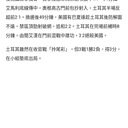
艾馬利底線傳中，奧根高古門前包抄射入，土耳其半場反
超前2:1。換邊後49分鐘，美國有巴夏達趁土耳其後防解圍
不遠，禁區頂勁射破網，追和2:2。土耳其在完場前補時8
分鐘，由簡艾漢在門前混戰中建功，3:2絕殺美國。
土耳其雖然在收官戰「拎尾彩」，但3戰1勝2負，得3分，
在小組墊底出局。