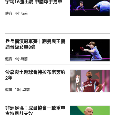
宇均16強出局 中國球手男單
全軍覆沒
體育
4小時前
乒乓橫濱冠軍賽丨蒯曼與王藝
迪晉級女單8強
體育
4小時前
沙拿與土超球會特拉布宗簽約
2年
體育
10小時前
非洲足協：成員協會一致重申
支持恩芬天奴