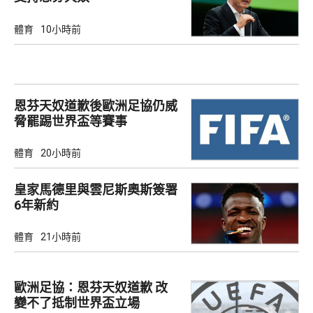
體育
10小時前
恩芬天奴道歉後歐洲足協仍威
脅罷踢世界盃等賽事
體育
20小時前
皇家馬德里與雲尼斯奧斯簽署
6年新約
體育
21小時前
歐洲足協：恩芬天奴道歉 改
變不了抵制世界盃立場