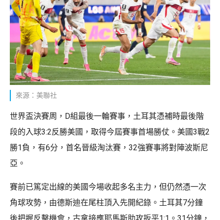
來源：美聯社
世界盃決賽周，D組最後一輪賽事，土耳其憑補時最後階
段的入球3:2反勝美國，取得今屆賽事首場勝仗。美國3戰2
勝1負，有6分，首名晉級淘汰賽，32強賽事將對陣波斯尼
亞。
賽前已篤定出線的美國今場收起多名主力，但仍然憑一次
角球攻勢，由德斯迪在尾柱頂入先開紀錄。土耳其7分鐘
後把握反擊機會，古拿接應耶馬斯助攻扳平1:1。31分鐘，