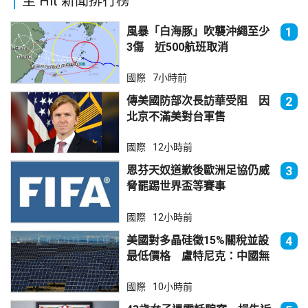
至 Hit 新聞排行榜
風暴「白海豚」吹襲沖繩至少
1
3傷 近500航班取消
國際
7小時前
傳美國防部次長訪華受阻 因
2
北京不滿美對台軍售
國際
12小時前
恩芬天奴道歉後歐洲足協仍威
3
脅罷踢世界盃等賽事
國際
12小時前
美國對多晶硅徵15%關稅並設
4
最低價格 盧特尼克：中國無
法再傾銷
國際
10小時前