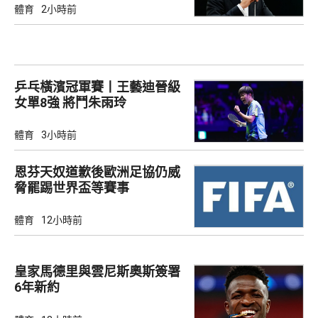
體育
2小時前
乒乓橫濱冠軍賽丨王藝迪晉級
女單8強 將鬥朱雨玲
體育
3小時前
恩芬天奴道歉後歐洲足協仍威
脅罷踢世界盃等賽事
體育
12小時前
皇家馬德里與雲尼斯奧斯簽署
6年新約