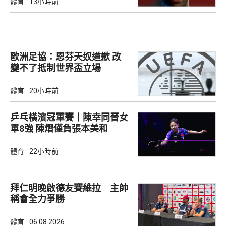
體育
13小時前
歐洲足協：恩芬天奴道歉 改
變不了抵制世界盃立場
體育
20小時前
乒乓橫濱冠軍賽丨陳幸同晉女
單8強 陳熠僅負張本美和
體育
22小時前
拜仁明晚啟德友賽維拉 主帥
稱會全力爭勝
體育
06.08.2026