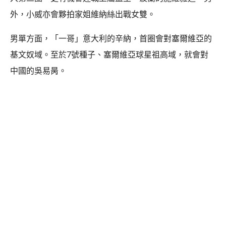
外，小威亦會夥拍家姐維納絲出戰女雙。
男單方面，「一哥」意大利的辛納，首圈會對塞爾維亞的
基文奴域。至於7號種子、塞爾維亞球星祖高域，就會對
中國的吳易昺。