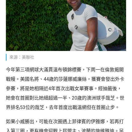
來源：美聯社
今年第三項網球大滿貫溫布頓錦標賽，下周一在倫敦揭開
戰幔。美國名將、44歲的莎蓮娜威廉絲，獲賽會發出外卡
參賽，將是她相隔近4年首次出戰女單賽事。經抽籤後，
她會在首圈對比她細超過一半、20歲的澳洲球手哉芝。世
界排名53位的哉芝，去年首度出戰溫網但在首圈止步。
如果小威勝出，可能在次圈遇上菲律賓的伊雅娜，若再打
入第三圈，更有機會迎戰上屆盟主、波蘭的施維雅迪。另