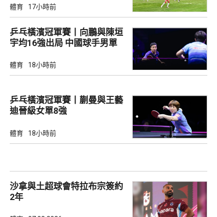
體育
17小時前
乒乓橫濱冠軍賽丨向鵬與陳垣
宇均16強出局 中國球手男單
全軍覆沒
體育
18小時前
乒乓橫濱冠軍賽丨蒯曼與王藝
迪晉級女單8強
體育
18小時前
沙拿與土超球會特拉布宗簽約
2年