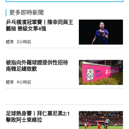
更多即時新聞
乒乓橫濱冠軍賽丨陳幸同與王
藝迪 晉級女單4強
體育
2小時前
被指向外籍球證提供性招待
南韓足總致歉
體育
4小時前
足球熱身賽丨拜仁慕尼黑2:1
擊敗阿士東維拉