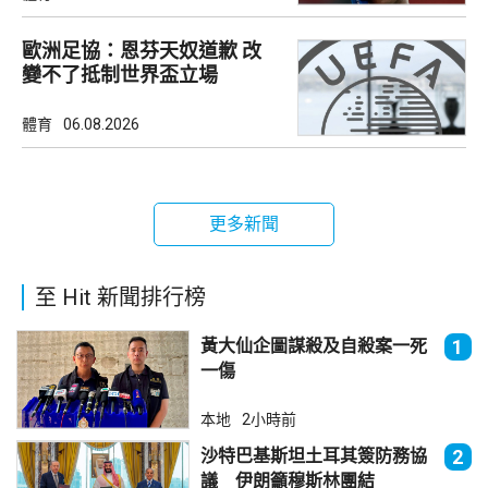
歐洲足協：恩芬天奴道歉 改
變不了抵制世界盃立場
體育
06.08.2026
更多新聞
至 Hit 新聞排行榜
黃大仙企圖謀殺及自殺案一死
1
一傷
本地
2小時前
沙特巴基斯坦土耳其簽防務協
2
議 伊朗籲穆斯林團結