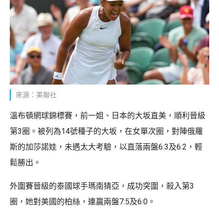
來源：美聯社
溫布頓網球錦標賽，前一姐、日本的大坂直美，順利晉級
第3圈。被列為14號種子的大坂，在女單次圈，對陣俄羅
斯的加莎諾娃，未遇太大考驗，以直落兩盤6:3及6:2，輕
鬆勝出。
外圍賽晉級的泰國球手瑪南猜亞，成功突圍，殺入第3
圈，她對美國的柏絲，連贏兩盤7:5及6:0。