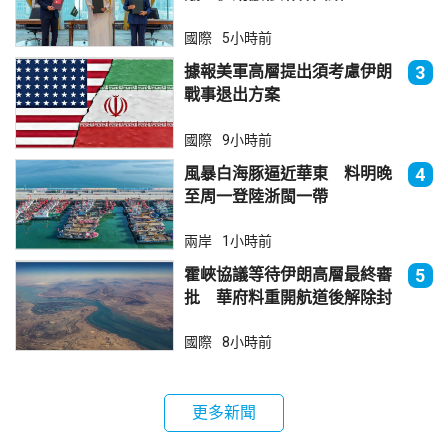
國際
5小時前
據報美軍高層提出須考慮伊朗
3
戰事退出方案
國際
9小時前
風暴白海豚逼近華東 料明晚
4
至周一登陸浙閩一帶
兩岸
1小時前
霍峽協議等待伊朗高層最終審
5
批 華府料重開航道後解除封
鎖
國際
8小時前
更多新聞