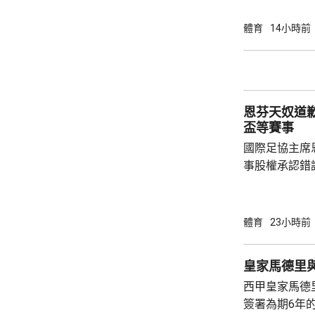
協會一致重申
非洲足球的支
體育
14小時前
際足協承諾審
進行良好管治及增加
態，與歐洲足
申，對恩芬天
恩芬天奴道
心，只要他繼續
盃等賽事
國際足協主席
事股權承認錯
持後，仍未能
的威脅。 歐洲足協發表聲明，指他們提出了明
確條件，第一
體育
23小時前
二是必須確保
犯。但這些條
皇家馬德里
芬天奴擔任國
西甲皇家馬德
足球員協會則
簽署為期6年的