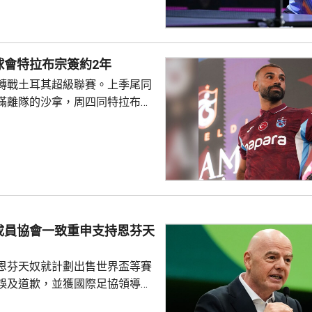
日本的早日希娜爭入4強。早日希
1淘汰中華台北的葉伊恬。 王藝
對中華台北的鄭怡靜，首局打至
球會特拉布宗簽約2年
:16，但之後表現漸入佳境，連
轉戰土耳其超級聯賽。上季尾同
及11:8反勝，8強會遇...
滿離隊的沙拿，周四同特拉布宗
年薪酬1700萬歐元。他在球會主
式，獲數以千計的球迷歡呼。沙
過會受到球迷熱烈歡迎，他今次
拉布宗奪取錦標及榮譽。 特拉
證券交易所提交的聲明指，沙特
字命名產品銷售額的20%分成，
的附加獎金。
成員協會一致重申支持恩芬天
恩芬天奴就計劃出售世界盃等賽
誤及道歉，並獲國際足協領導層
非洲足協亦發聲明指，54個成員