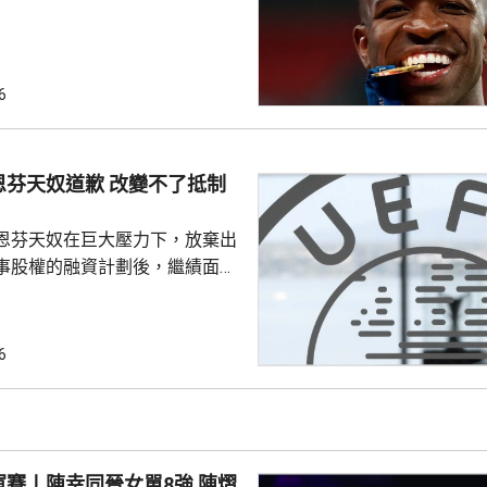
是雲尼斯奧斯原有
年。早前有報道指，英超阿仙奴
盟。雲尼斯奧斯在2018年由巴甲
皇馬，先後上陣375場賽事，入
6
助皇馬奪得14項錦標，包括三度
及兩次成為歐聯冠軍。皇馬形容
隊會歷史上最成功時期之一的關
恩芬天奴道歉 改變不了抵制
恩芬天奴在巨大壓力下，放棄出
事股權的融資計劃後，繼績面臨
際足協領導層在摩洛哥首都拉巴
機會議，恩芬天奴承認錯誤及道
會後發聲明，重申全力支持恩芬
6
出售賽事股權的計劃是犯下錯
事會和211個成員協會道歉，承
發生。 歐洲足協表示，
道歉，改變不了他們抵制世界盃
賽丨陳幸同晉女單8強 陳熠
賽事的立場，他們對恩芬...