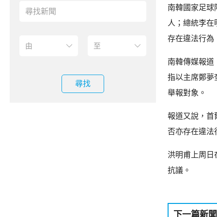
南韓國家足球
人；總統李在
存在違法行為
南韓傳媒報道
指以主席鄭夢
尋找
舉報對象。
報道又說，首
否亦存在違法
洪明甫上周日
抗議。
下一篇新聞