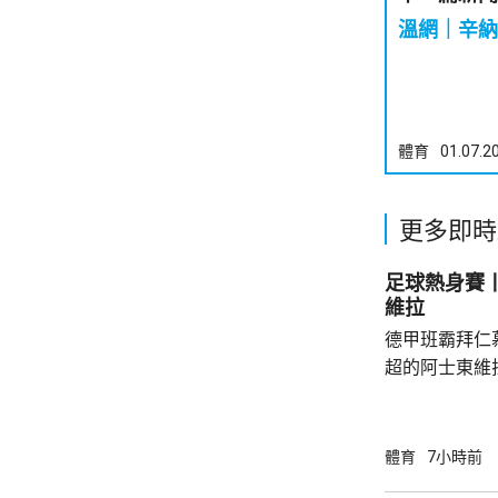
溫網｜辛納
體育
01.07.2
更多即時
足球熱身賽丨
維拉
德甲班霸拜仁
超的阿士東維
身賽。拜仁最終贏2:1。
優，有多次埋
射，貼柱出底
體育
7小時前
區頂起腳，被