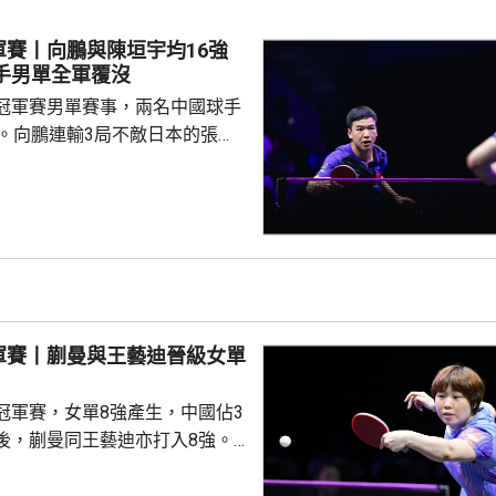
無助而回。到36分鐘，拜仁在左
由南韓後衛金玟哉頂入，打破僵
軍賽丨向鵬與陳垣宇均16強
場未見具威脅的組織及攻門。 下
國球手男單全軍覆沒
曾有一次罰球，但...
冠軍賽男單賽事，兩名中國球手
步。向鵬連輸3局不敵日本的張本
11、8:11及8:11。陳垣宇同樣3
的張禹珍，至此參賽的4名中國
布倫，先失
三局反勝斯洛文尼亞的約奇克，
另外，德國的邱黨以
美國的賈哈，8強對手是南韓的吳
禹珍就會硬撼頭號種子松島輝
軍賽丨蒯曼與王藝迪晉級女單
冠軍賽，女單8強產生，中國佔3
後，蒯曼同王藝迪亦打入8強。
蒯曼，晚上在16強面對羅馬尼亞
太大考驗，連贏11:7、11:6及