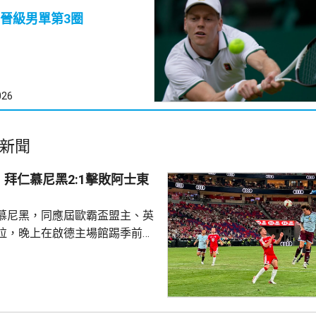
晉級男單第3圈
026
新聞
拜仁慕尼黑2:1擊敗阿士東
慕尼黑，同應屆歐霸盃盟主、英
拉，晚上在啟德主場館踢季前熱
 拜仁上半場攻勢佔
門，其中阿利安伊巴謙莫域曾施
線，之後阿歷山大柏夫洛域在禁
維拉門將比蘇治救出。湯比斯卓