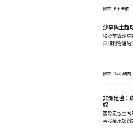
11:6，將與
體育
8小時前
娜是以局數3:
迪在16強面
沙拿與土超
「刁時」輸14
埃及前鋒沙拿
贏11:8、11:5
英超利物浦約
簽約兩年，每
場出席簽約儀
拿表示，無想
加盟是希望為特
體育
14小時前
布宗向土耳其
將獲得以他命
另加每個球季
非洲足協：
奴
國際足協主席
事股權承認錯
全力支持後，