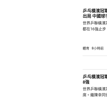
夫亦曾抽射，
路開出罰球，
乒乓橫濱冠
局。維拉上半
出局 中
半場初段，維拉
世界乒聯橫濱
都在16強止
智和，比分是7:
局，輸給南韓
球手，全軍覆沒。 法國的艾歷斯勒
體育
8小時前
一局下，連追
會與張本智和爭入4強。 
局數3:1戰勝
晙誠。至於張
乒乓橫濱冠
空。
8強
世界乒聯橫濱
席。繼陳幸同
賽事2號種子
的施素絲，未遇