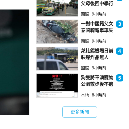
父母後回中學行
兇 累計最少8
國際
9小時前
死23傷
一對中國籍父女
3
泰國騎電單車失
控墮崖 1死1
國際
9小時前
傷
萊比錫機場日前
4
裝爆炸品無人
機 由一名司機
國際
9小時前
發現再踢落
狗隻將軍澳寵物
5
公園散步後不適
死亡 警列雜項
本地
8小時前
跟進
更多新聞