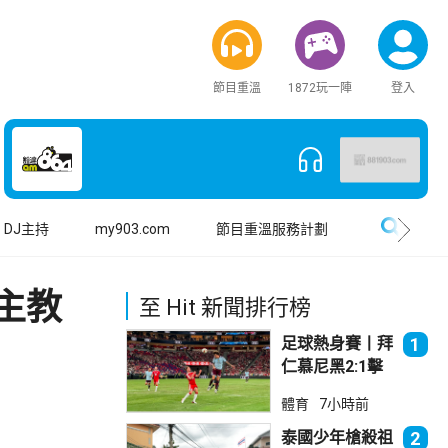
節目重溫
1872玩一陣
登入
搜尋
DJ主持
my903.com
節目重溫服務計劃
主教
至 Hit 新聞排行榜
足球熱身賽丨拜
1
仁慕尼黑2:1擊
敗阿士東維拉
體育
7小時前
泰國少年槍殺祖
2