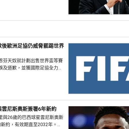
支持恩芬天奴，感謝他多年來對
持。主席莫特塞佩表示，歡迎國
查今次爭議事件，但同時呼籲要
透明度。 非洲足協的表
協的立場完全不同。歐洲足協重
奴擔任國際足協主席已失去信
歉後歐洲足協仍威脅罷踢世界
留任，將抵制未來的世界盃...
恩芬天奴就計劃出售世界盃等賽
誤及道歉，並獲國際足協全力支
化解歐洲足協杯葛世界盃等賽事
是撤回出售賽事股權的提議，第
這類破壞比賽面貌的行徑絕不再
件仍未達到。聲明同時重申對恩
與雲尼斯奧斯簽署6年新約
際足協主席失去信心。國際職業
里與26歲的巴西球星雲尼斯奧斯
指責恩芬天奴嚴重濫用職權。
新約，有效期直至2032年。雙