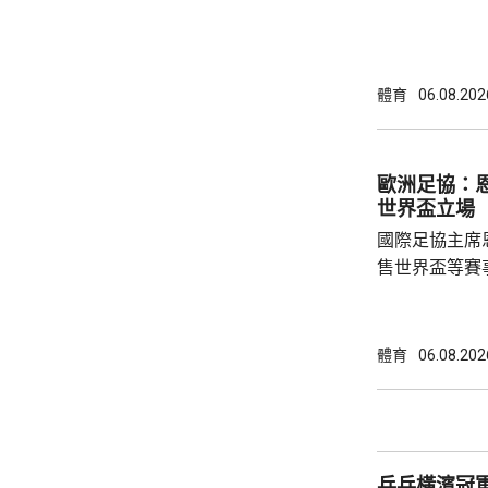
方未有透露財務條款。 今年
合約的最後一
有意羅致他加
法林明高轉投
體育
06.08.202
了128球，協
西甲封王，以
雲尼斯奧斯是
歐洲足協：
鍵球員。
世界盃立場
國際足協主席
售世界盃等賽
下台壓力。國
特召開緊急危
歉；國際足協
體育
06.08.202
天奴，但承認
誤，已致函理
諾會確保類似事件不再
恩芬天奴作出
乒乓橫濱冠軍
等國際足協相關