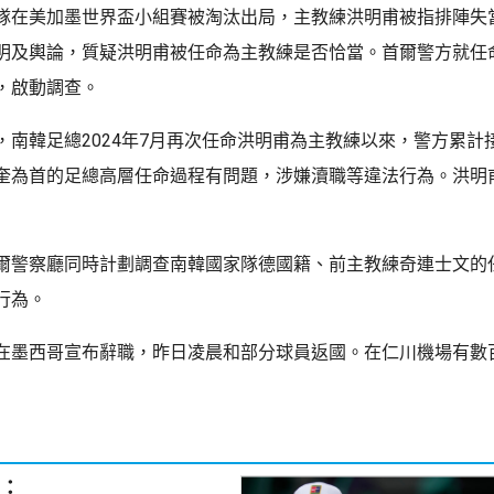
隊在美加墨世界盃小組賽被淘汰出局，主教練洪明甫被指排陣失
明及輿論，質疑洪明甫被任命為主教練是否恰當。首爾警方就任
，啟動調查。
，南韓足總2024年7月再次任命洪明甫為主教練以來，警方累計
奎為首的足總高層任命過程有問題，涉嫌瀆職等違法行為。洪明
爾警察廳同時計劃調查南韓國家隊德國籍、前主教練奇連士文的
行為。
在墨西哥宣布辭職，昨日凌晨和部分球員返國。在仁川機場有數
：