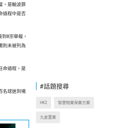
當，是輸波罪
命過程中是否
接到8宗舉報，
甫則未被列為
任命過程，是
#話題搜尋
百名球迷到場
HK2
智慧物業保養方案
九倉置業