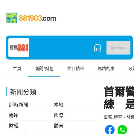
主頁
新聞/財經
節目精華
馬路的事
最
首爾
新聞分類
練 
即時新聞
本地
兩岸
國際
國際, 體育
發佈 
Share to Face
Share t
財經
體育