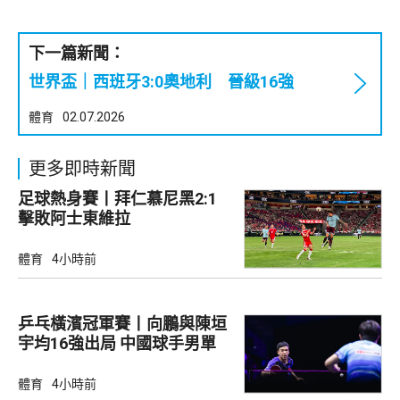
下一篇新聞：
世界盃｜西班牙3:0奧地利 晉級16強
體育
02.07.2026
更多即時新聞
足球熱身賽丨拜仁慕尼黑2:1
擊敗阿士東維拉
體育
4小時前
乒乓橫濱冠軍賽丨向鵬與陳垣
宇均16強出局 中國球手男單
全軍覆沒
體育
4小時前