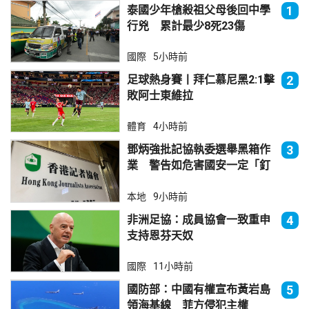
泰國少年槍殺祖父母後回中學
1
行兇 累計最少8死23傷
國際
5小時前
足球熱身賽丨拜仁慕尼黑2:1擊
2
敗阿士東維拉
體育
4小時前
鄧炳強批記協執委選舉黑箱作
3
業 警告如危害國安一定「釘
死你」
本地
9小時前
非洲足協：成員協會一致重申
4
支持恩芬天奴
國際
11小時前
國防部：中國有權宣布黃岩島
5
領海基線 菲方侵犯主權