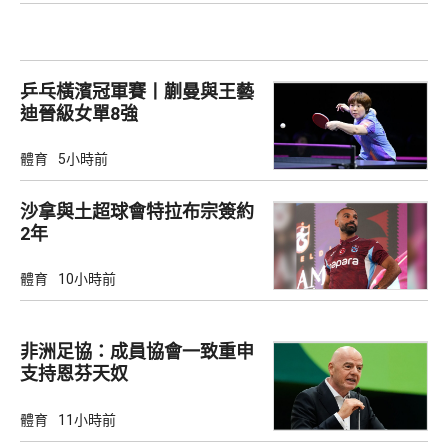
乒乓橫濱冠軍賽丨蒯曼與王藝
迪晉級女單8強
體育
5小時前
沙拿與土超球會特拉布宗簽約
2年
體育
10小時前
非洲足協：成員協會一致重申
支持恩芬天奴
體育
11小時前