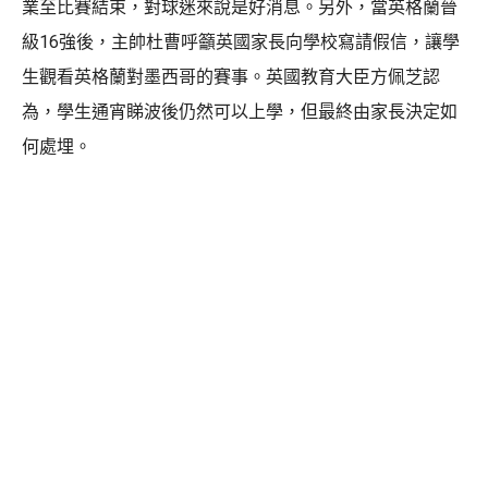
業至比賽結束，對球迷來說是好消息。另外，當英格蘭晉
級16強後，主帥杜曹呼籲英國家長向學校寫請假信，讓學
生觀看英格蘭對墨西哥的賽事。英國教育大臣方佩芝認
為，學生通宵睇波後仍然可以上學，但最終由家長決定如
何處埋。