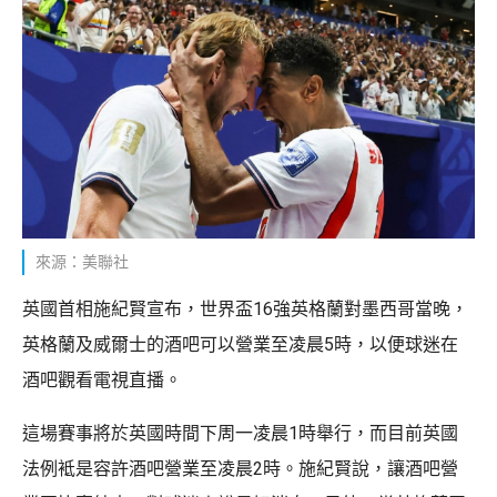
來源：美聯社
英國首相施紀賢宣布，世界盃16強英格蘭對墨西哥當晚，
英格蘭及威爾士的酒吧可以營業至凌晨5時，以便球迷在
酒吧觀看電視直播。
這場賽事將於英國時間下周一凌晨1時舉行，而目前英國
法例袛是容許酒吧營業至凌晨2時。施紀賢說，讓酒吧營