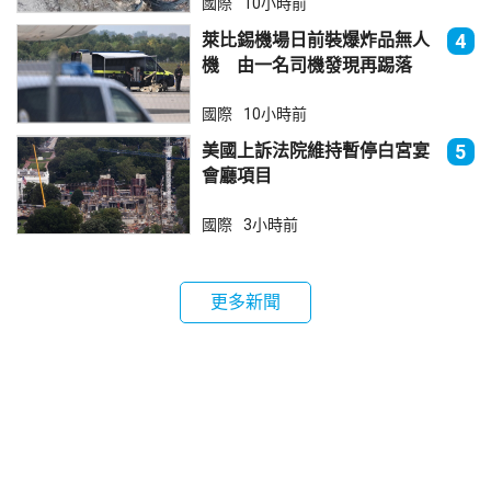
國際
10小時前
萊比錫機場日前裝爆炸品無人
4
機 由一名司機發現再踢落
國際
10小時前
美國上訴法院維持暫停白宮宴
5
會廳項目
國際
3小時前
更多新聞