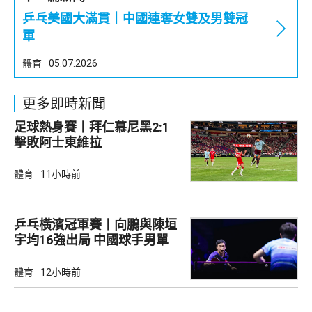
乒乓美國大滿貫｜中國連奪女雙及男雙冠
軍
體育
05.07.2026
更多即時新聞
足球熱身賽丨拜仁慕尼黑2:1
擊敗阿士東維拉
體育
11小時前
乒乓橫濱冠軍賽丨向鵬與陳垣
宇均16強出局 中國球手男單
全軍覆沒
體育
12小時前