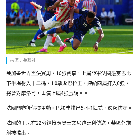
來源：美聯社
美加墨世界盃決賽周，16強賽事，上屆亞軍法國憑麥巴比
下半場射入十二碼，1:0擊敗巴拉圭，連續四屆打入8強，
將會對摩洛哥，重演上屆4強戲碼。。
法國開賽後佔據主動。巴拉圭排出5-4-1陣式，嚴密防守。
法國的干尼在22分鐘接應奧士文尼迪比利傳送，禁區外施
射被擋出。