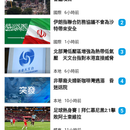
國際
6小時前
伊朗指聯合防務協議不會為沙
2
特帶來安全
國際
1小時前
北部灣低壓區增強為熱帶低氣
3
壓 天文台指對本港直接威脅
不大
本地
6小時前
非華裔夫婦新咖啡灣遇溺 昏
4
迷送院
本地
10小時前
足球熱身賽丨拜仁慕尼黑2:1擊
5
敗阿士東維拉
體育
11小時前