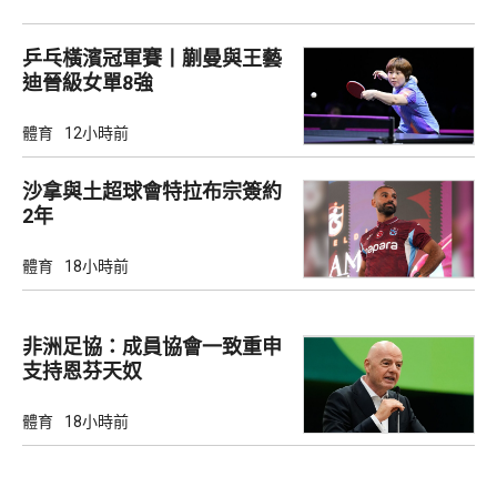
乒乓橫濱冠軍賽丨蒯曼與王藝
迪晉級女單8強
體育
12小時前
沙拿與土超球會特拉布宗簽約
2年
體育
18小時前
非洲足協：成員協會一致重申
支持恩芬天奴
體育
18小時前