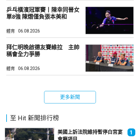
乒乓橫濱冠軍賽丨陳幸同晉女
單8強 陳熠僅負張本美和
體育
06.08.2026
拜仁明晚啟德友賽維拉 主帥
稱會全力爭勝
體育
06.08.2026
更多新聞
至 Hit 新聞排行榜
美國上訴法院維持暫停白宮宴
1
會廳項目