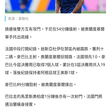
來源：美聯社
換邊後雙方互有攻門。干尼在54分鐘遠射，被奧蘭度基爾
單手托出底線。
法國中段打開紀錄。迪斯亞杜伊在禁區內被踢跌，獲判十
二碼。麥巴比主射，奧蘭度基爾捉錯路，法國領先1:0。麥
巴比今屆決賽周已取得7個入球，累計在3屆決賽周共入19
球，落後紀錄保持者阿根廷球王美斯1球。
麥巴比89分鐘勁射，被奧蘭度基爾撲出。
巴拉圭的馬里斯奧柏度1分鐘後亦有一次射門，法國門將
邁治蘭橫身接實。