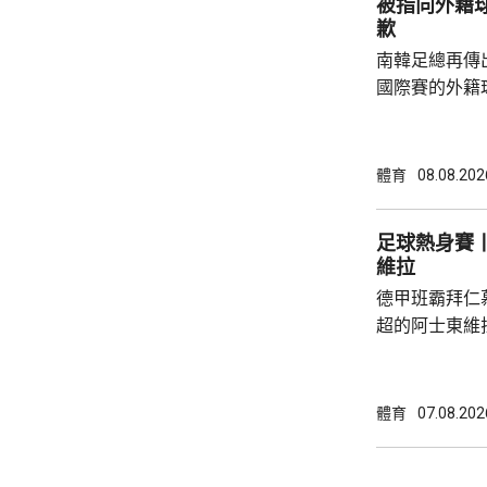
被指向外籍
對...
歉
南韓足總再傳
國際賽的外籍
六發聲明致歉
公眾失望和擔
革，保證加強
體育
08.08.202
足公眾的期望。 南韓傳媒近日報道，20
一份政府審計報
足球熱身賽丨
月至翌年3月
維拉
俗場所，向十
德甲班霸拜仁
每人涉及的費用
超的阿士東維
身賽。拜仁最終贏2:1。
優，有多次埋
射，貼柱出底
體育
07.08.202
區頂起腳，被
夫亦曾抽射，