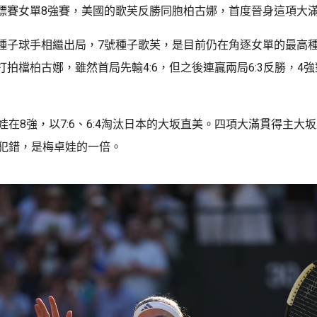
標賽女單8強賽，美國的歌芙反勝同胞柏古娜，首度晉身這項大滿
種子球手相繼出局，7號種子歌芙，是目前仍在角逐女單的最高
打拍檔柏古娜，雖然首局先輸4:6，但之後連贏兩局6:3反勝，4
娃在8強，以7:6、6:4淘汰日本的大坂直美。四項大滿貫得主大
下犯錯，是梅卓娃的一倍。