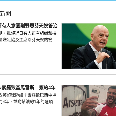
新聞
評有人意圖削弱恩芬天奴管治
明，批評近日有人正有組織和持
國際足協及主席恩芬天奴的管
天奴是經過民主程序選出，會繼
聲明指，近日出現不少針對恩芬
協的不實言論，強調國際足協歡
但不代表可以歪曲事實，以及誇
指控，對於不實或誤導性的報
駁。 恩芬天奴早前在巨
棄出售世界盃等賽事股權的融資
卡素羅致基馬雷斯 簽約4年
面臨下台壓力。多個地區的足
支英超球隊紐卡素羅致巴西中場
約4年，並附帶續約1年的選項。
0萬英鎊。 28歲的基馬雷
1月加盟紐卡素。當時紐卡素正處