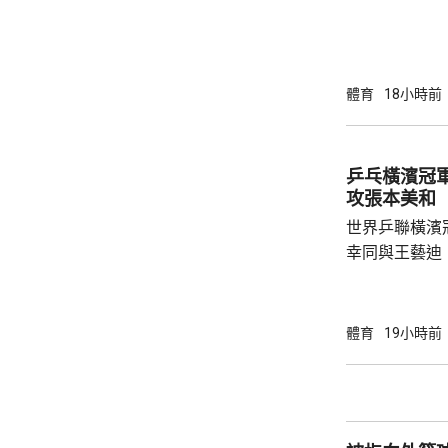
智和及篠塚大
席。 晚上的8強賽，張本智和出戰法國的阿歷
斯勒布倫，首局
勝，他士氣大振，
體育
18小時前
11:9，以大
空；而松島就在
克南韓的張禹珍，驚險
乒乓橫濱冠軍
陣2號種子、法.
攻張本美和
世界乒聯橫濱
幸同與王藝迪
頭號種子、日本一
號種子蒯曼，
進入狀態，連贏3
體育
19小時前
娜在第4局，以
勢；蒯曼在第5
局。 張本美和在晚上的另一場8強賽，對戰南
韓一姐申裕斌，