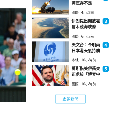
彈庫存不足
1700枚 副防
國際
4小時前
長促加快生產武
器
伊朗提出開放霍
3
爾木茲海峽條
件 包括撤軍及
國際
6小時前
賠償等
天文台：今明兩
4
日本港天氣持續
極端酷熱
本地
10小時前
萬斯指美伊衝突
5
正處於「博弈中
段」
國際
10小時前
更多新聞