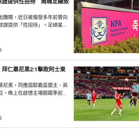
球證提供性招待 南韓足總致
出醜聞，近日被揭發多年前曾向
球證提供「性招待」。足總星期
，指對於近期圍繞足總的爭議令
憂深表歉意，承諾進行全面改
組織內部的透明度和誠信，以滿
6
16年
告顯示，南韓足總在2011年3
拜仁慕尼黑2:1擊敗阿士東
期間，曾在首爾、蔚山等地的風
多名外籍球證提供「性招待」，
慕尼黑，同應屆歐霸盃盟主、英
由數十萬至近百萬韓...
拉，晚上在啟德主場館踢季前熱
 拜仁上半場攻勢佔
門，其中阿利安伊巴謙莫域曾施
線，之後阿歷山大柏夫洛域在禁
6
維拉門將比蘇治救出。湯比斯卓
無助而回。到36分鐘，拜仁在左