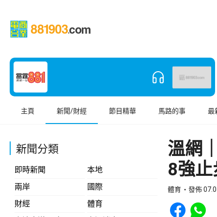
主頁
新聞/財經
節目精華
馬路的事
最
溫網
新聞分類
8強止
即時新聞
本地
兩岸
國際
體育
發佈 07.0
Share to Face
Share t
財經
體育