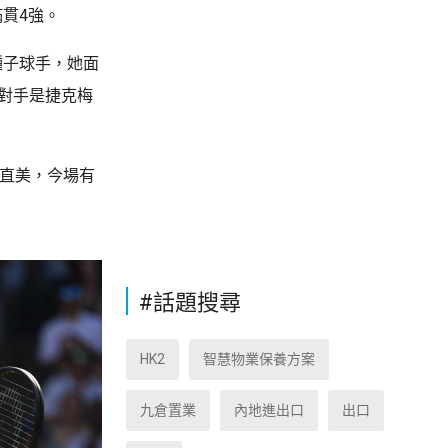
貫4強。
種子球手，她面
強對手是捷克梅
坂直美，今場有
#話題搜尋
HK2
智慧物業保養方案
九倉置業
內地進出口
出口