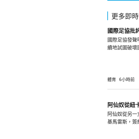
更多即時
國際足協批
國際足協發聲
續地試圖破壞
治，強調恩芬
續履行職責。
天奴和國際足
迎合理監督，
體育
6小時前
大未經證實的
道，國際足協將強烈反
大壓力下，放
阿仙奴從紐
計劃，但繼續
阿仙奴從另一
總...
基馬雷斯，簽
報道指，轉會費750
斯在2022年