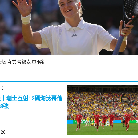
大坂直美晉級女單4強
：
強｜瑞士互射12碼淘汰哥倫
8強
026