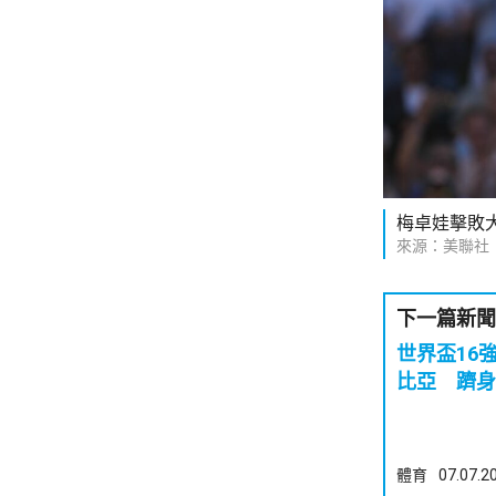
梅卓娃擊敗
來源：美聯社
下一篇新聞
世界盃16
比亞 躋身
體育
07.07.2