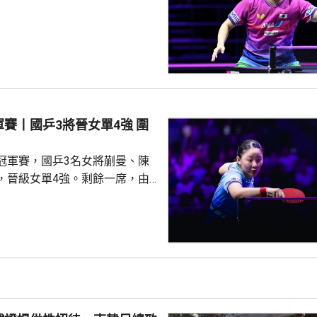
登。南韓的吳晙誠獲得最後一
戰情緊湊，張本以19:17險
再連贏3局11:9、11:4及
分4:0勝出，在4強將硬撼松島輝
三度落後下，激戰7局，4:3力
出線。 篠塚大登晚上對
賽丨國乒3將晉女單4強 圍
..
冠軍賽，國乒3名女將蒯曼、陳
，晉級女單4強。剩餘一席，由
姐張本美和取得。 被列為2
晚上迎戰日本的早田希娜，迅速
局11:7、11:8及11:4；早田希
12:10扳回一局，但未能保持氣
局再贏11:6，以大分4:1鎖定勝
同樣以4:1勝出，在4強將會