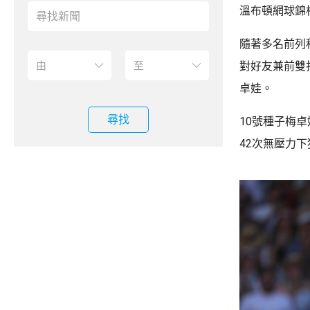
溫布頓網球錦
隨著多名前列
對好友兼前雙
卓娃。
尋找
10號種子梅卓
42次無壓力