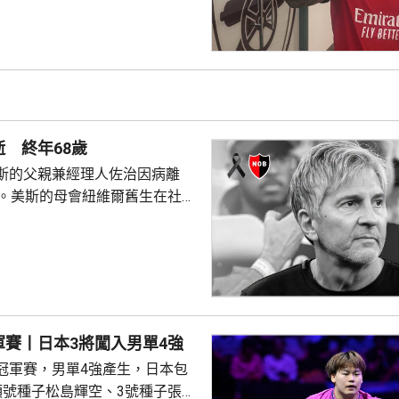
基馬雷斯之後逐漸成爲球隊中場
素近年提升戰績發揮重要作用。
首奪英格蘭聯賽盃冠軍。 基馬
素對他意義重大，轉投阿仙奴是
定。但他希望有新體驗，並已準
戰。
 終年68歲
斯的父親兼經理人佐治因病離
歲。美斯的母會紐維爾舊生在社交
，表示佐治在最近幾個月一直接
露患上甚麼疾病。 美斯在美
場小組賽連中三元，協助阿根廷
爾及利亞。美斯攻入第一球後激動
表示，落淚與體育無關，指自己
雜的日子，感謝隊友支持，希望
軍賽丨日本3將闖入男單4強
冠軍賽，男單4強產生，日本包
塞青訓學院，他父...
頭號種子松島輝空、3號種子張本