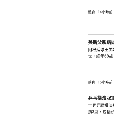
於護級困境。
核心，對紐卡
體育
14小時前
紐卡素並在去年
雷斯說，紐卡
非常艱難的決
備好迎接新挑
美斯父親病逝
阿根廷球王美
世，終年68
平台公布死訊
受治療，但未有透
加墨世界盃首
3:0大勝阿
體育
15小時前
落淚。他賽後
經歷了艱難複
乒乓橫濱冠
他堅強面對。 美斯在童年時去到西班牙巴塞羅
世界乒聯橫濱
那，其後加入巴
攬3席，包括