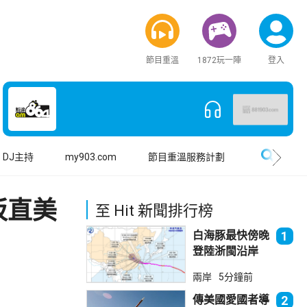
節目重溫
1872玩一陣
登入
搜尋
DJ主持
my903.com
節目重溫服務計劃
坂直美
至 Hit 新聞排行榜
白海豚最快傍晚
1
登陸浙閩沿岸
福建上海轉移逾
兩岸
5分鐘前
廿萬人
傳美國愛國者導
2