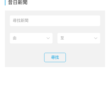
昔日新聞
尋找