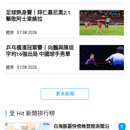
足球熱身賽丨拜仁慕尼黑2:1
擊敗阿士東維拉
體育
07.08.2026
乒乓橫濱冠軍賽丨向鵬與陳垣
宇均16強出局 中國球手男單
全軍覆沒
體育
07.08.2026
更多新聞
至 Hit 新聞排行榜
白海豚最快傍晚登陸浙閩沿
1