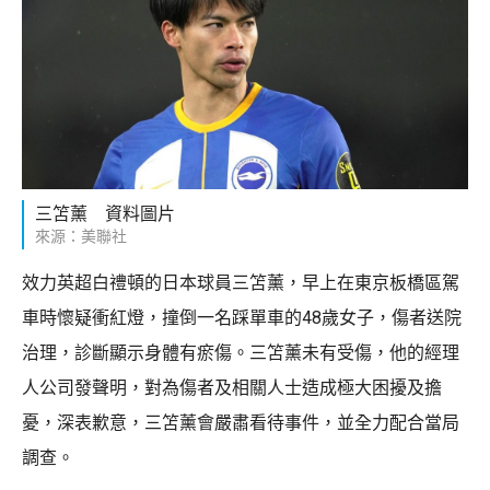
三笘薰 資料圖片
來源：美聯社
效力英超白禮頓的日本球員三笘薰，早上在東京板橋區駕
車時懷疑衝紅燈，撞倒一名踩單車的48歲女子，傷者送院
治理，診斷顯示身體有瘀傷。三笘薰未有受傷，他的經理
人公司發聲明，對為傷者及相關人士造成極大困擾及擔
憂，深表歉意，三笘薰會嚴肅看待事件，並全力配合當局
調查。