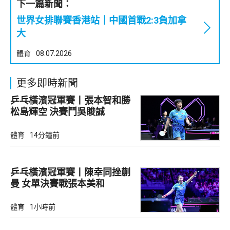
下一篇新聞：
世界女排聯賽香港站｜中國首戰2:3負加拿
大
體育
08.07.2026
更多即時新聞
乒乓橫濱冠軍賽丨張本智和勝
松島輝空 決賽鬥吳睃誠
體育
14分鐘前
乒乓橫濱冠軍賽丨陳幸同挫蒯
曼 女單決賽戰張本美和
體育
1小時前