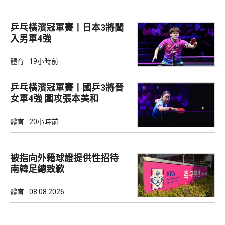
乒乓橫濱冠軍賽丨日本3將闖
入男單4強
體育
19小時前
乒乓橫濱冠軍賽丨國乒3將晉
女單4強 圍攻張本美和
體育
20小時前
被指向外籍球證提供性招待
南韓足總致歉
體育
08.08.2026