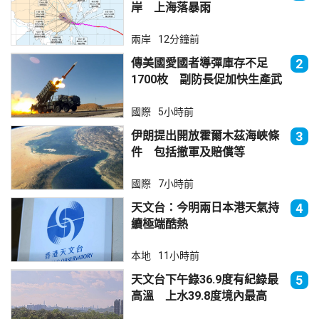
岸 上海落暴雨
兩岸
12分鐘前
傳美國愛國者導彈庫存不足
2
1700枚 副防長促加快生產武
器
國際
5小時前
伊朗提出開放霍爾木茲海峽條
3
件 包括撤軍及賠償等
國際
7小時前
天文台：今明兩日本港天氣持
4
續極端酷熱
本地
11小時前
天文台下午錄36.9度有紀錄最
5
高溫 上水39.8度境內最高