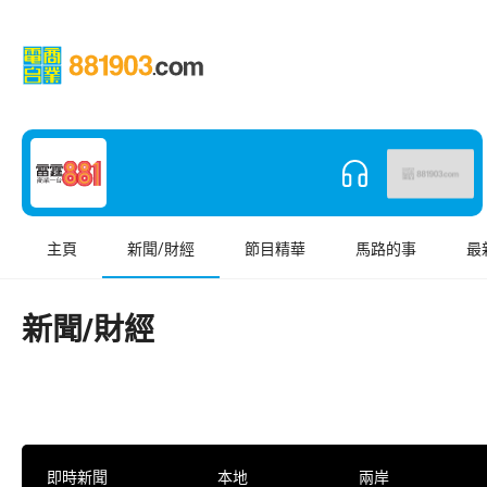
主頁
新聞/財經
節目精華
馬路的事
最
新聞/財經
即時新聞
本地
兩岸