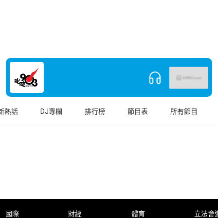
新熱話
DJ專欄
排行榜
節目表
所有節目
國際
財經
體育
立法會