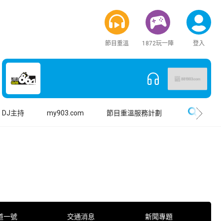
節目重溫
1872玩一陣
登入
搜尋
DJ主持
my903.com
節目重溫服務計劃
道一號
交通消息
新聞專題