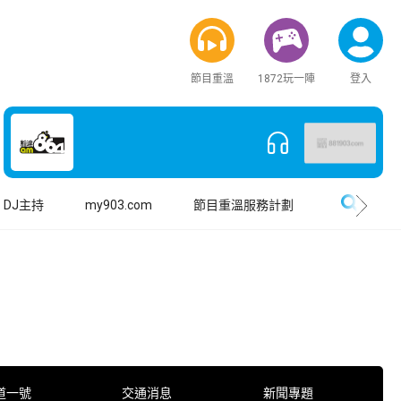
節目重溫
1872玩一陣
登入
搜尋
DJ主持
my903.com
節目重溫服務計劃
道一號
交通消息
新聞專題