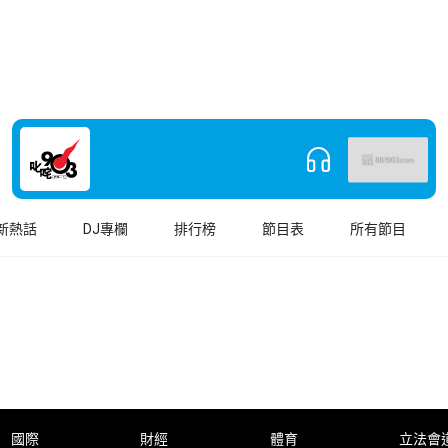
新熱話
DJ專欄
排行榜
節目表
所有節目
國際
財經
體育
立法會