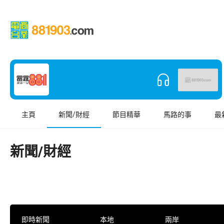
主頁
新聞/財經
節目精華
馬路的事
最
新聞/財經
即時新聞
本地
兩岸