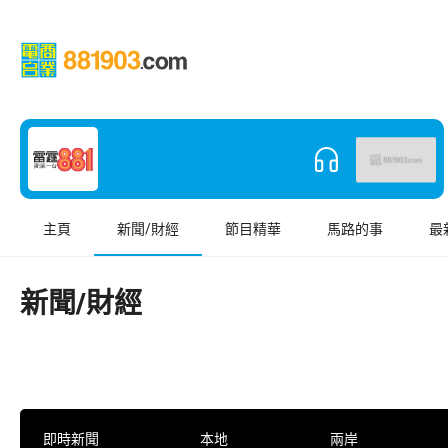
主頁
新聞/財經
節目精華
馬路的事
最
新聞/財經
即時新聞
本地
兩岸