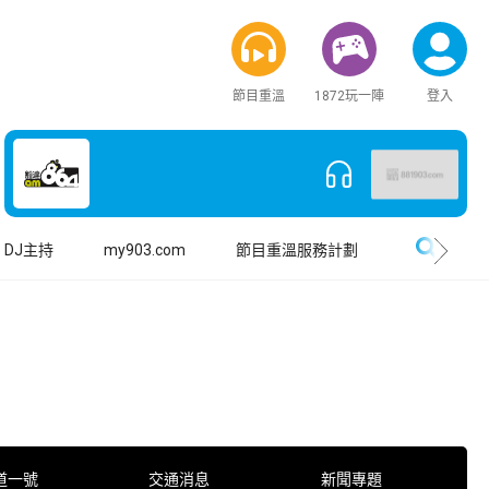
節目重溫
1872玩一陣
登入
搜尋
DJ主持
my903.com
節目重溫服務計劃
道一號
交通消息
新聞專題