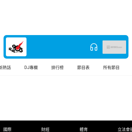
新熱話
DJ專欄
排行榜
節目表
所有節目
國際
財經
體育
立法會