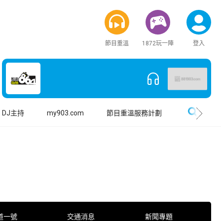
節目重溫
1872玩一陣
登入
搜尋
DJ主持
my903.com
節目重溫服務計劃
道一號
交通消息
新聞專題