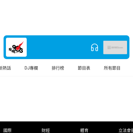
新熱話
DJ專欄
排行榜
節目表
所有節目
國際
財經
體育
立法會