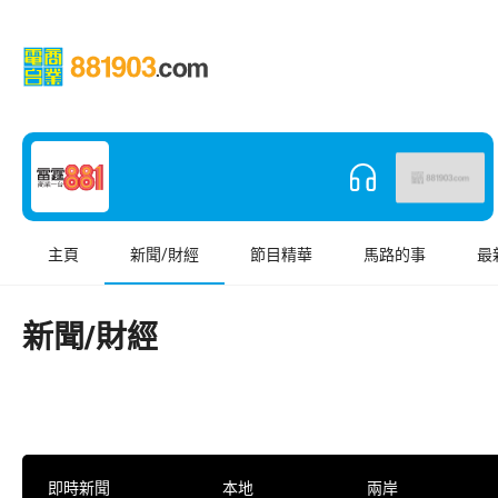
主頁
新聞/財經
節目精華
馬路的事
最
新聞/財經
即時新聞
本地
兩岸