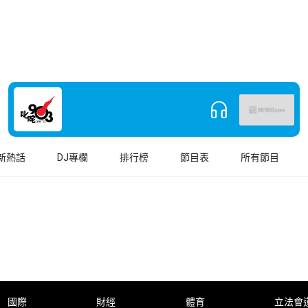
新熱話
DJ專欄
排行榜
節目表
所有節目
國際
財經
體育
立法會