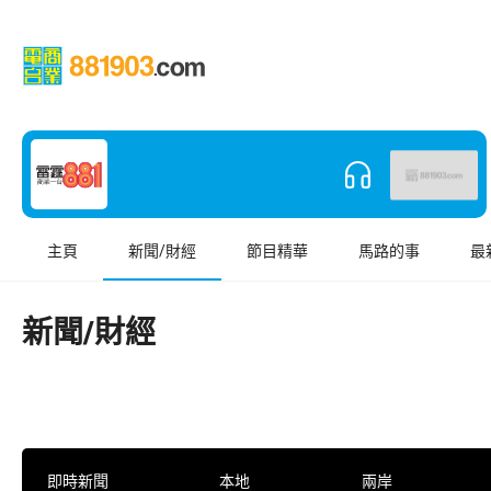
主頁
新聞/財經
節目精華
馬路的事
最
新聞/財經
即時新聞
本地
兩岸