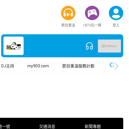
節目重溫
1872玩一陣
登入
搜尋
DJ主持
my903.com
節目重溫服務計劃
道一號
交通消息
新聞專題