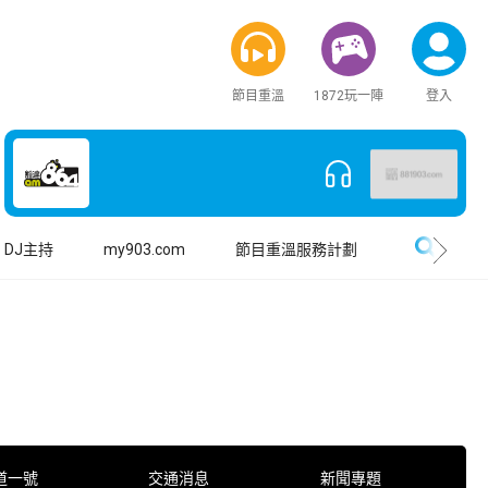
節目重溫
1872玩一陣
登入
搜尋
DJ主持
my903.com
節目重溫服務計劃
道一號
交通消息
新聞專題