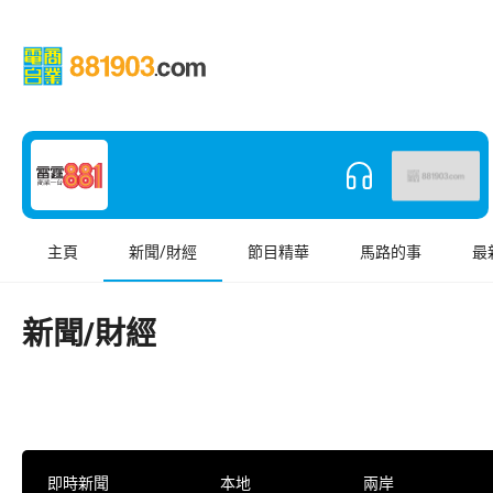
主頁
新聞/財經
節目精華
馬路的事
最
新聞/財經
即時新聞
本地
兩岸