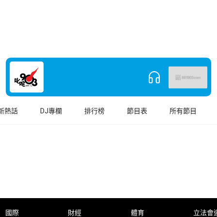
新熱話
DJ專欄
排行榜
節目表
所有節目
國際
財經
體育
立法會