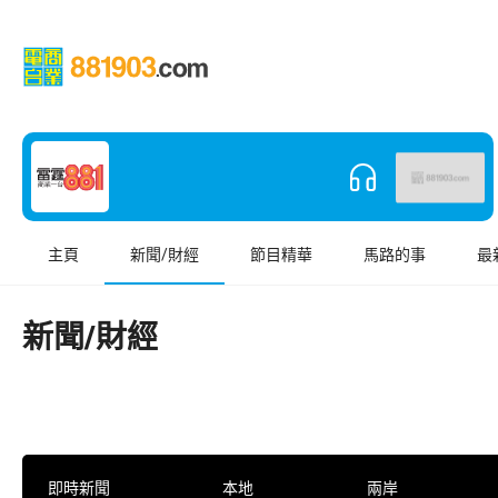
主頁
新聞/財經
節目精華
馬路的事
最
新聞/財經
即時新聞
本地
兩岸