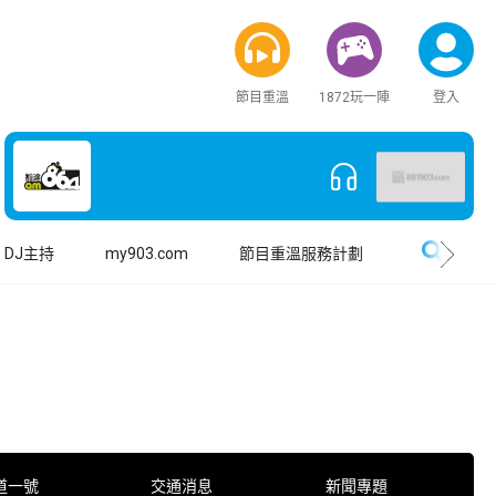
節目重溫
1872玩一陣
登入
搜尋
DJ主持
my903.com
節目重溫服務計劃
道一號
交通消息
新聞專題