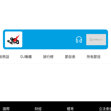
新熱話
DJ專欄
排行榜
節目表
所有節目
國際
財經
體育
立法會