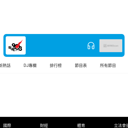
新熱話
DJ專欄
排行榜
節目表
所有節目
國際
財經
體育
立法會