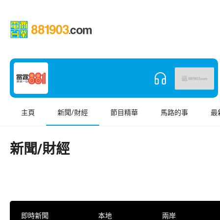
主頁
新聞/財經
節目精華
馬路的事
最
新聞/財經
即時新聞
本地
兩岸