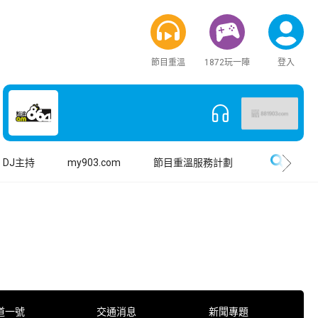
節目重溫
1872玩一陣
登入
搜尋
DJ主持
my903.com
節目重溫服務計劃
道一號
交通消息
新聞專題