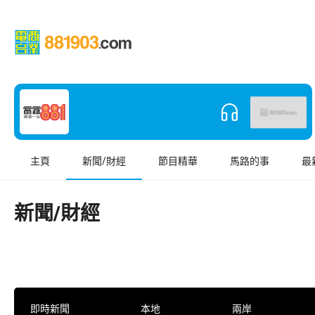
主頁
新聞/財經
節目精華
馬路的事
最
新聞/財經
即時新聞
本地
兩岸