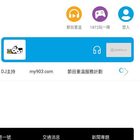
節目重溫
1872玩一陣
登入
搜尋
DJ主持
my903.com
節目重溫服務計劃
道一號
交通消息
新聞專題