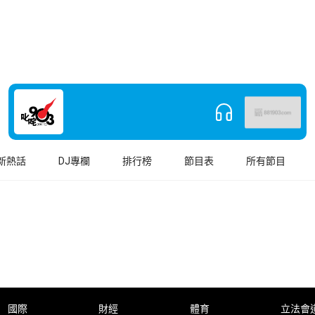
新熱話
DJ專欄
排行榜
節目表
所有節目
國際
財經
體育
立法會