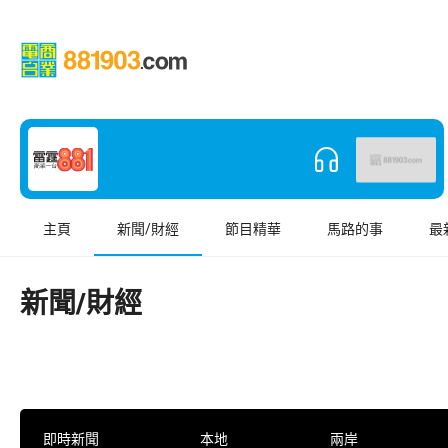
主頁
新聞/財經
節目精華
馬路的事
最
新聞/財經
即時新聞
本地
兩岸