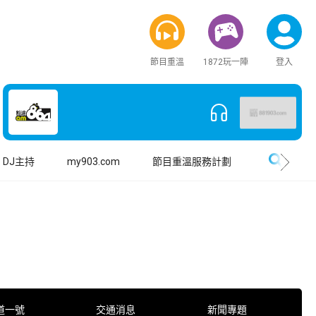
節目重溫
1872玩一陣
登入
搜尋
DJ主持
my903.com
節目重溫服務計劃
道一號
交通消息
新聞專題