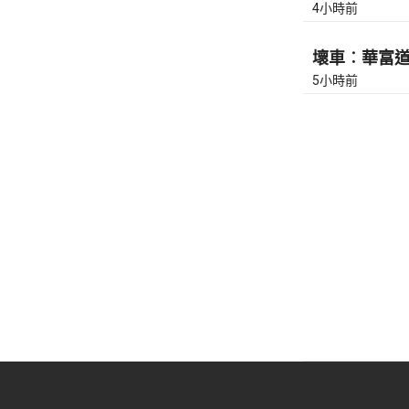
4小時前
壞車︰華富道(
5小時前