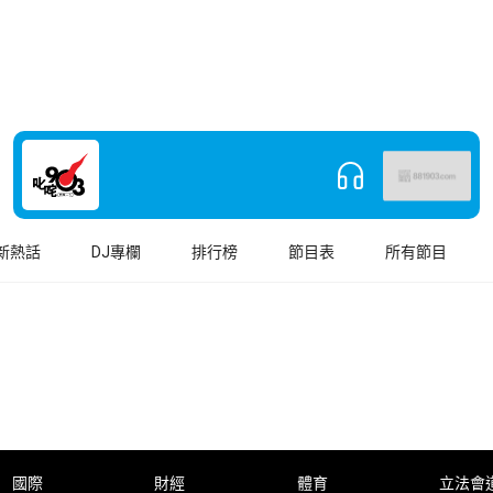
新熱話
DJ專欄
排行榜
節目表
所有節目
國際
財經
體育
立法會