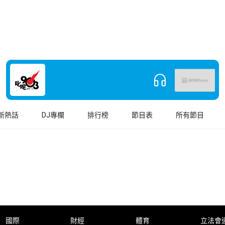
新熱話
DJ專欄
排行榜
節目表
所有節目
國際
財經
體育
立法會