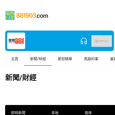
主頁
新聞/財經
節目精華
馬路的事
最
新聞/財經
即時新聞
本地
兩岸