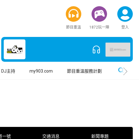
節目重溫
1872玩一陣
登入
搜尋
DJ主持
my903.com
節目重溫服務計劃
道一號
交通消息
新聞專題