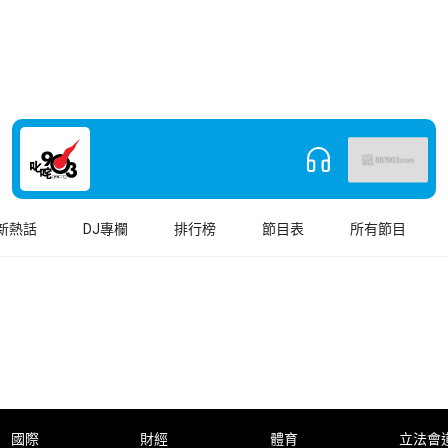
新熱話
DJ專欄
排行榜
節目表
所有節目
國際
財經
體育
立法會