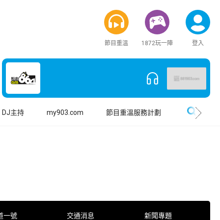
節目重溫
1872玩一陣
登入
搜尋
DJ主持
my903.com
節目重溫服務計劃
道一號
交通消息
新聞專題