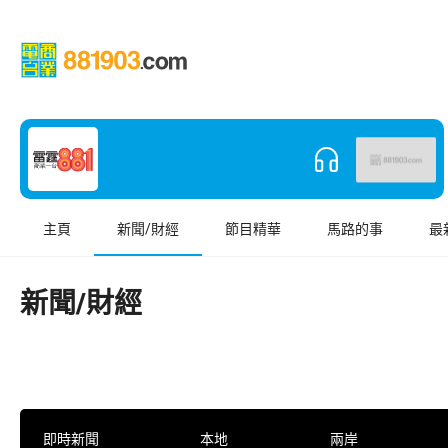
主頁
新聞/財經
節目精華
馬路的事
最
新聞/財經
即時新聞
本地
兩岸